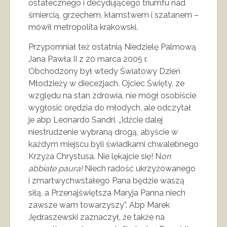
ostatecznego i decydującego triumfu nad
śmiercią, grzechem, kłamstwem i szatanem –
mówił metropolita krakowski.
Przypomniał też ostatnią Niedzielę Palmową
Jana Pawła II z 20 marca 2005 r.
Obchodzony był wtedy Światowy Dzień
Młodzieży w diecezjach. Ojciec Święty, ze
względu na stan zdrowia, nie mógł osobiście
wygłosić orędzia do młodych, ale odczytał
je abp Leonardo Sandri. „Idźcie dalej
niestrudzenie wybraną drogą, abyście w
każdym miejscu byli świadkami chwalebnego
Krzyża Chrystusa. Nie lękajcie się! N
on
abbiate paura!
Niech radość ukrzyżowanego
i zmartwychwstałego Pana będzie waszą
siłą, a Przenajświętsza Maryja Panna niech
zawsze wam towarzyszy”. Abp Marek
Jędraszewski zaznaczył, że także na