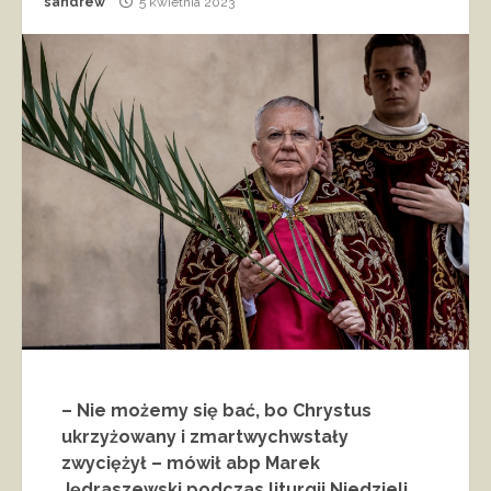
sandrew
5 kwietnia 2023
– Nie możemy się bać, bo Chrystus
ukrzyżowany i zmartwychwstały
zwyciężył – mówił abp Marek
Jędraszewski podczas liturgii Niedzieli