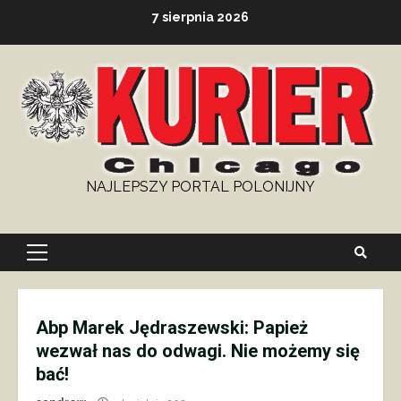
Skip
7 sierpnia 2026
to
content
NAJLEPSZY PORTAL POLONIJNY
Primary
Menu
Abp Marek Jędraszewski: Papież
wezwał nas do odwagi. Nie możemy się
bać!