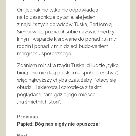
Oni jednak nie tylko nie odpowiadają
na to zasadnicze pytanie, ale jeden
z najbliższych doradców Tuska, Bartłomiej
Sienkiewicz, pozwolił sobie nazwać między
innymi wsparcie kierowane do ponad 4,5 mln
rodzin i ponad 7 mln dzieci, budowaniem
marginesu społecznego.
Zdaniem ministra rządu Tuska, ci ludzie „tylko
biorą i nic nie dają polskiemu społeczeństwu”,
więc najwyższy chyba czas, żeby Polacy się
obudzili i skierowali człowieka z takimi
poglądami, tam gdzie jego miejsce
„na śmietnik historii”.
Continue
Previous:
Papież: Bóg nas nigdy nie opuszcza!
Reading
Next: