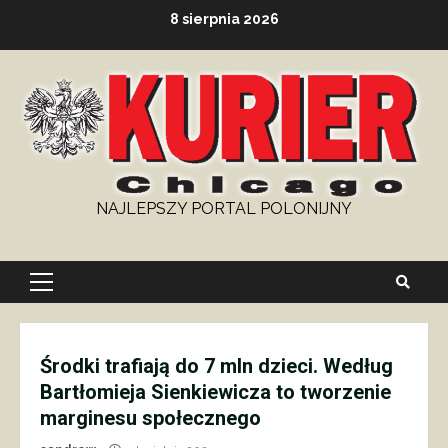
Skip
8 sierpnia 2026
to
content
NAJLEPSZY PORTAL POLONIJNY
Primary
Menu
Środki trafiają do 7 mln dzieci. Według
Bartłomieja Sienkiewicza to tworzenie
marginesu społecznego