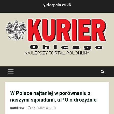
Skip
9 sierpnia 2026
to
content
NAJLEPSZY PORTAL POLONIJNY
Primary
Menu
W Polsce najtaniej w porównaniu z
naszymi sąsiadami, a PO o drożyźnie
sandrew
15 kwietnia 2023