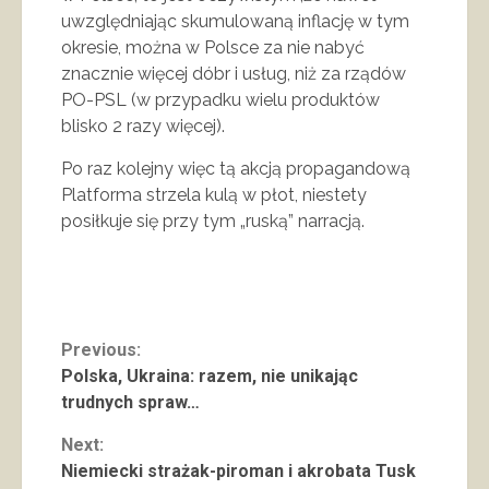
uwzględniając skumulowaną inflację w tym
okresie, można w Polsce za nie nabyć
znacznie więcej dóbr i usług, niż za rządów
PO-PSL (w przypadku wielu produktów
blisko 2 razy więcej).
Po raz kolejny więc tą akcją propagandową
Platforma strzela kulą w płot, niestety
posiłkuje się przy tym „ruską” narracją.
Continue
Previous:
Polska, Ukraina: razem, nie unikając
Reading
trudnych spraw…
Next:
Niemiecki strażak-piroman i akrobata Tusk