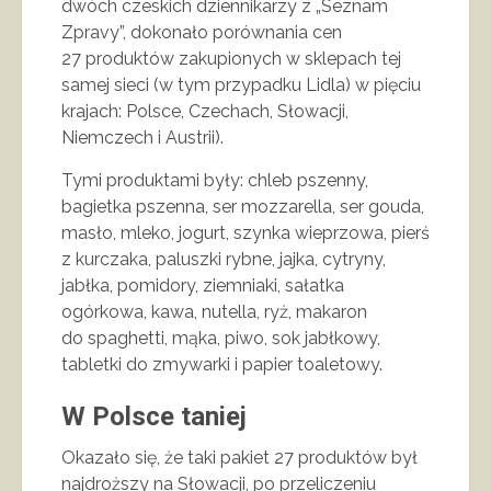
dwóch czeskich dziennikarzy z „Seznam
Zpravy”, dokonało porównania cen
27 produktów zakupionych w sklepach tej
samej sieci (w tym przypadku Lidla) w pięciu
krajach: Polsce, Czechach, Słowacji,
Niemczech i Austrii).
Tymi produktami były: chleb pszenny,
bagietka pszenna, ser mozzarella, ser gouda,
masło, mleko, jogurt, szynka wieprzowa, pierś
z kurczaka, paluszki rybne, jajka, cytryny,
jabłka, pomidory, ziemniaki, sałatka
ogórkowa, kawa, nutella, ryż, makaron
do spaghetti, mąka, piwo, sok jabłkowy,
tabletki do zmywarki i papier toaletowy.
W Polsce taniej
Okazało się, że taki pakiet 27 produktów był
najdroższy na Słowacji, po przeliczeniu