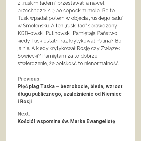
z „ruskim ładem” przestawał, a nawet
przechadzał się po sopockim molo. Bo to
Tusk wpadał potem w objęcia „ruskiego ładu”
w Smoleńsku. A ten „ruski ład” sprawdzony –
KGB-owski. Putinowski. Pamiętają Państwo,
kiedy Tusk ostatni raz krytykował Putina? Bo
ja nie. A kiedy krytykował Rosję czy Związek
Sowiecki? Pamiętam za to dobrze
stwierdzenie, że polskość to nienormalność.
Continue
Previous:
Pięć plag Tuska – bezrobocie, bieda, wzrost
Reading
długu publicznego, uzależnienie od Niemiec
i Rosji
Next:
Kościół wspomina św. Marka Ewangelistę