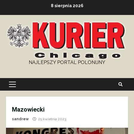
Skip
8 sierpnia 2026
to
content
NAJLEPSZY PORTAL POLONIJNY
Primary
Menu
Mazowiecki
sandrew
25 kwietnia 2023