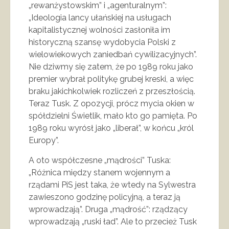
„rewanżystowskim” i „agenturalnym”:
„Ideologia lancy ułańskiej na usługach
kapitalistycznej wolności zasłoniła im
historyczną szansę wydobycia Polski z
wielowiekowych zaniedbań cywilizacyjnych”.
Nie dziwmy się zatem, że po 1989 roku jako
premier wybrał politykę grubej kreski, a więc
braku jakichkolwiek rozliczeń z przeszłością.
Teraz Tusk. Z opozycji, prócz mycia okien w
spółdzielni Świetlik, mało kto go pamięta. Po
1989 roku wyrósł jako „liberał”, w końcu „król
Europy”.
A oto współczesne „mądrości” Tuska:
„Różnica między stanem wojennym a
rządami PiS jest taka, że wtedy na Sylwestra
zawieszono godzinę policyjną, a teraz ją
wprowadzają”. Druga „mądrość”: rządzący
wprowadzają „ruski ład”. Ale to przecież Tusk