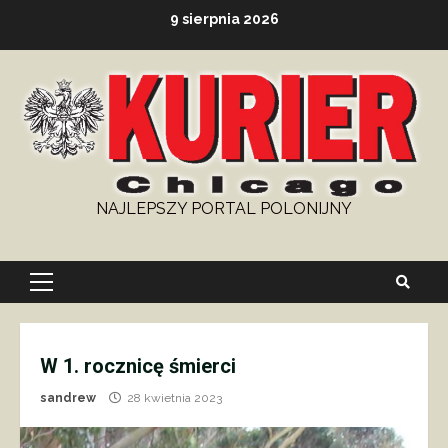
Skip
9 sierpnia 2026
to
content
NAJLEPSZY PORTAL POLONIJNY
Primary
Menu
W 1. rocznicę śmierci
sandrew
28 kwietnia 2023