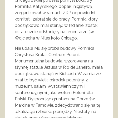
chicagowskiej powstał pomysł budowy
Pomnika Katyńskiego, poparł inicjatywę,
zorganizował w ramach ZKP odpowiedni
komitet i zabrał się do pracy. Pomnik, który
początkowo miał stanąć w Indianie, został
ostatecznie odsłonięty na cmentarzu św.
Wojciecha w Niles koło Chicago.
Nie udała Mu się próba budowy Pomnika
Chrystusa Króla i Centrum Polonii.
Monumentalna budowla, wzorowana na
słynnej statule Jezusa w Rio de Janeiro, miała
początkowo stanąć w Kielcach. W zamiarze
miał to być wielki ośrodek polonijny, z
muzeum, salami wystawienniczymi i
konferencyjnymi, jako wotum Polonii dla
Polski. Dysponując gruntami na Górze św.
Marcina w Tarnowie, zdecydowano się na tę
lokalizację i zbiórkę pieniędzy. Niestety, na
skutek oporu ówczesnego biskupa