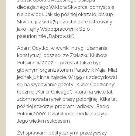
diecezjalnego Wiktora Skworca, pomysł się
nie powiódł. Jak się później okazało, biskup
Skworc już w 1979 r. został zarejestrowany
jako Tajny Współpracownik SB o
pseudonimie „Dąbrowski”.
Adam Ocytko, w wyniki intryg i złamania
konstytucji, odszedł ze Związku Klubów
Polskich w 2002 r. i przestał także być
głównym organizatorem Parady 3 Maja. Miał
jednak już inne zajęcie. W 1997 r. zdecydował
się na wydawanie gazety „Kurier Codzienny”
(później „Kurier Chicago”), która na wiele lat
zdominowała rynek prasy polonijnej. Kilka lat
później stworzył program radiowy „Radio
Polonii 2000”. Działalność medialna była
Jego wielkim sukcesem.
Żył sprawami politycznymi, przeżywszy