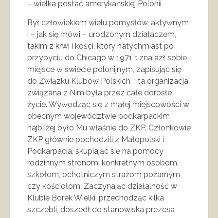
– wielka postać amerykańskiej Polonii
Był człowiekiem wielu pomysłów, aktywnym
i – jak się mówi – urodzonym działaczem,
takim z krwi i kości, który natychmiast po
przybyciu do Chicago w 1971 r. znalazł sobie
miejsce w świecie polonijnym, zapisując się
do Związku Klubów Polskich. I ta organizacja
związana z Nim była przez całe dorosłe
życie. Wywodząc się z małej miejscowości w
obecnym województwie podkarpackim
najbliżej było Mu właśnie do ZKP. Członkowie
ZKP głównie pochodzili z Małopolski i
Podkarpacia, skupiając się na pomocy
rodzinnym stronom: konkretnym osobom,
szkołom, ochotniczym strażom pożarnym
czy kościołom. Zaczynając działalność w
Klubie Borek Wielki, przechodząc kilka
szczebli, doszedł do stanowiska prezesa