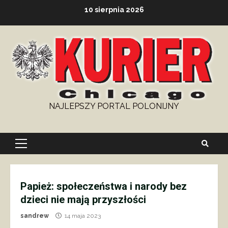
Skip
10 sierpnia 2026
to
content
NAJLEPSZY PORTAL POLONIJNY
Primary
Menu
Papież: społeczeństwa i narody bez
dzieci nie mają przyszłości
sandrew
14 maja 2023