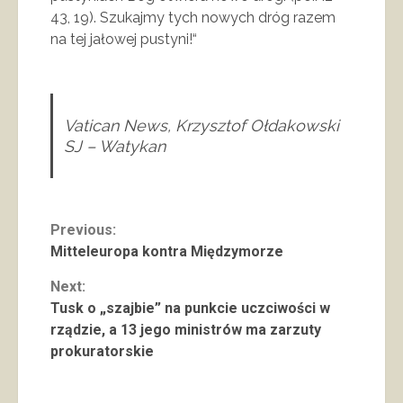
43, 19). Szukajmy tych nowych dróg razem
na tej jałowej pustyni!“
Vatican News, Krzysztof Ołdakowski
SJ – Watykan
Continue
Previous:
Mitteleuropa kontra Międzymorze
Reading
Next:
Tusk o „szajbie” na punkcie uczciwości w
rządzie, a 13 jego ministrów ma zarzuty
prokuratorskie