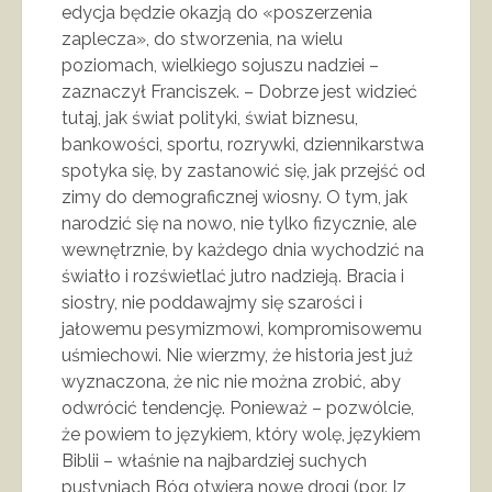
edycja będzie okazją do «poszerzenia
zaplecza», do stworzenia, na wielu
poziomach, wielkiego sojuszu nadziei –
zaznaczył Franciszek. – Dobrze jest widzieć
tutaj, jak świat polityki, świat biznesu,
bankowości, sportu, rozrywki, dziennikarstwa
spotyka się, by zastanowić się, jak przejść od
zimy do demograficznej wiosny. O tym, jak
narodzić się na nowo, nie tylko fizycznie, ale
wewnętrznie, by każdego dnia wychodzić na
światło i rozświetlać jutro nadzieją. Bracia i
siostry, nie poddawajmy się szarości i
jałowemu pesymizmowi, kompromisowemu
uśmiechowi. Nie wierzmy, że historia jest już
wyznaczona, że nic nie można zrobić, aby
odwrócić tendencję. Ponieważ – pozwólcie,
że powiem to językiem, który wolę, językiem
Biblii – właśnie na najbardziej suchych
pustyniach Bóg otwiera nowe drogi (por. Iz