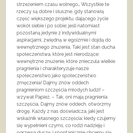
strzeżeniem czasu wolnego… Wszystkie te
rzeczy są dobre i słuszne, gdy stanowią
część większego projektu, dającego życie
wokół siebie i po sobie; jeśli natomiast
pozostaną jedynie z indywidualnymi
aspiracjami, zwiędną w egoizmie i dojdą do
wewnętrznego znużenia. Taki jest stan ducha
społeczeństwa, które jest nierodzące:
wewnętrzne znużenie, które znieczula wielkie
pragnienia i charakteryzuje nasze
społeczeństwo jako społeczeństwo
zmęczenia! Dajmy znów oddech
pragnieniom szczęścia młodych ludzi! –
wzywał Papież. – Tak, oni mają pragnienia
szczęścia. Dajmy znów oddech, otwórzmy
drogę. Każdy z nas doświadcza, jaki jest
wskaźnik własnego szczęścia: kiedy czujemy
się wypełnieni czymś, co rodzi nadzieję i
ogrzewa duszę, i spontanicznie chcemy się