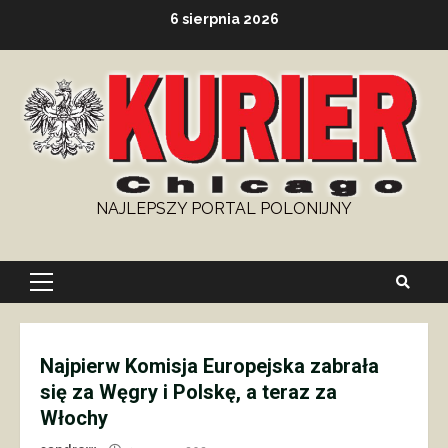
Skip
6 sierpnia 2026
to
content
NAJLEPSZY PORTAL POLONIJNY
Primary
Menu
Najpierw Komisja Europejska zabrała
się za Węgry i Polskę, a teraz za
Włochy