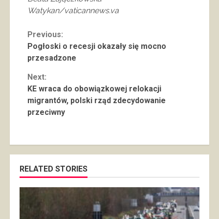
Watykan/vaticannews.va
Continue
Previous:
Pogłoski o recesji okazały się mocno
Reading
przesadzone
Next:
KE wraca do obowiązkowej relokacji
migrantów, polski rząd zdecydowanie
przeciwny
RELATED STORIES