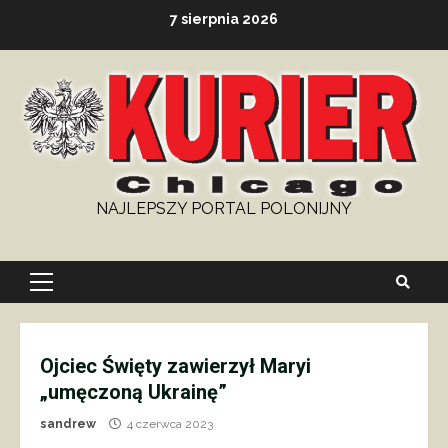
Skip
7 sierpnia 2026
to
content
NAJLEPSZY PORTAL POLONIJNY
Primary
Menu
Ojciec Święty zawierzył Maryi
„umęczoną Ukrainę”
sandrew
4 czerwca 2023