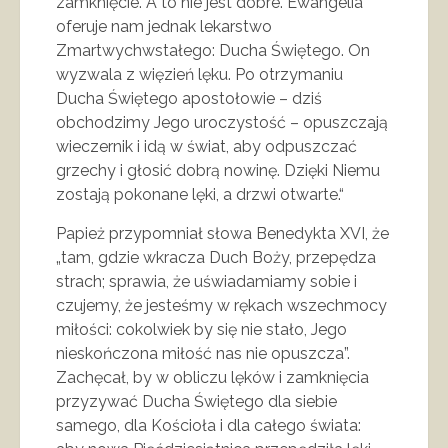
zamknięcie. A to nie jest dobre. Ewangelia
oferuje nam jednak lekarstwo
Zmartwychwstałego: Ducha Świętego. On
wyzwala z więzień lęku. Po otrzymaniu
Ducha Świętego apostołowie – dziś
obchodzimy Jego uroczystość – opuszczają
wieczernik i idą w świat, aby odpuszczać
grzechy i głosić dobrą nowinę. Dzięki Niemu
zostają pokonane lęki, a drzwi otwarte.“
Papież przypomniał słowa Benedykta XVI, że
„tam, gdzie wkracza Duch Boży, przepędza
strach; sprawia, że uświadamiamy sobie i
czujemy, że jesteśmy w rękach wszechmocy
miłości: cokolwiek by się nie stało, Jego
nieskończona miłość nas nie opuszcza”.
Zachęcał, by w obliczu lęków i zamknięcia
przyzywać Ducha Świętego dla siebie
samego, dla Kościoła i dla całego świata: