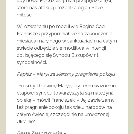
aby nowa Pięćdziesiątnica przepędziła lęki,
które nas atakują i rozpaliła ogień Bożej
miłości.
W rozważaniu po modlitwie Regina Caeli
Franciszek przypomniał, że na zakończenie
miesiąca maryjnego w sanktuariach na całym
świecie odbędzie się modlitwa w intencji
zbliżającego się Synodu Biskupów nt.
synodalności.
Papież – Maryi zawierzmy pragnienie pokoju
„Prośmy Dziewicę Maryję, by temu ważnemu
etapowi synodu towarzyszyła są matczyną
opieką – mówił Franciszek. – Jej zawierzamy
też pragnienie pokoju tak wielu narodów na
całym świecie, szczególnie na umęczonej
Ukrainie.“
Beata Zajączkowska –