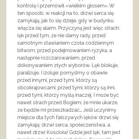
kontrolę i przemówił «wielkim głosem». W
ten sposób, w reakcji na to, drzwi serca się
zamykają, jak to się dzieje, gdy w budynku
włącza się alarm. Przyczyną jest więc strach:
lęk przed tym, że nie damy rady, przed
samotnym stawianiem czoła codziennym
bitwom, przed podejmowaniem ryzyka, a
następnie rozczarowaniem, przed
dokonywaniem złych wyborów. Lęk blokuje,
paraliżuje. I izoluje: pomyślmy o obawie
przed innymi, przed tymi, którzy są
obcokrajowcami, przed tymi, którzy są inni,
przed tymi, którzy myślą inaczej. I może być
nawet strach przed Bogiem: że mnie ukarze,
że będzie mi przeszkadzać… Jeśli uczynimy
miejsce dla tych fałszywych lęków drzwi się
zamykają: drzwi serca, społeczeństwa, a
nawet drzwi Kościoła! Gdzie jest lęk, tam jest