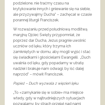
podzielone, nie traćmy czasu na
krytykowanie innych i gniewanie się na siebie,
ale przyzywajmy Ducha” – zachęcał w czasie
porannej liturgii Franciszek.
W rozważaniu przed południową modlitwą
maryjną Ojciec Święty przypomniał, że
poprzez dar Ducha, Jezus pragnie uwolnić
uczniów od lęku, który trzyma ich
zamkniętych w domu, aby mogli wyjść i stać
się świadkami i głosicielami Ewangelii. „Duch
uwalnia od lęku, gdy popadamy w utratę
nadziei i brakuje nam odwagi, by iść dalej
naprzód” – mówił Franciszek.
Papież – Duch wyzwala z więzień lęku
„To «zamykanie się w sobie» ma miejsce
wtedy, gdy w najtrudniejszych sytuacjach
pozwalamy, by strach przejął nad nami