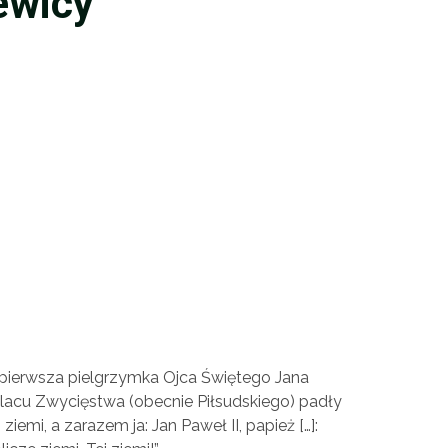
ewicy
 pierwsza pielgrzymka Ojca Świętego Jana
placu Zwycięstwa (obecnie Piłsudskiego) padły
ziemi, a zarazem ja: Jan Paweł II, papież […]: