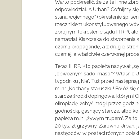
Warto podkreślić, że za te i inne zb
odpowiedział. A Urban? Cofnijmy się
stanu wojennego” (określenie śp. sen
rzecznikiem ukonstytuowanego wów
zbrojnym (określenie sądu III RP), a
namawiał Kiszczaka do stworzenia 
czarną propagandę, a z drugiej stro
czarnej, a właściwie czerwonej prop
Teraz III RP. Kto papieża nazywał „
„obwoźnym sado-maso”? Właśnie Urb
tygodniku „Nie”. Tuż przed następną 
m.in.: „Kochany staruszku! Połóż się 
starcze środki dopingowe, którymi 
olimpiadę, żebyś mógł przez godzinę 
godnością, gasnący starcze, albo k
papieża m.in. „żywym trupem”. Za to
20 tys. zł grzywny. Zarówno Urban, ja
następców, w postaci różnych polski