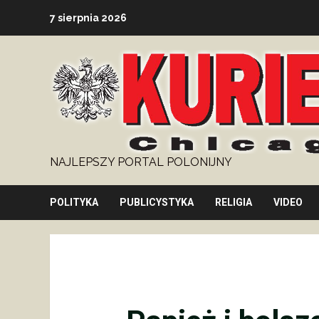
Skip
7 sierpnia 2026
to
content
NAJLEPSZY PORTAL POLONIJNY
POLITYKA
PUBLICYSTYKA
RELIGIA
VIDEO