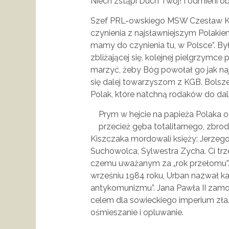
Niech zstąpi Duch Twój! I odmieni obli
Szef PRL-owskiego MSW Czesław Ki
czynienia z najsławniejszym Polakiem
mamy do czynienia tu, w Polsce”. By
zbliżającej się, kolejnej pielgrzymc
marzyć, żeby Bóg powołał go jak naj
się dalej towarzyszom z KGB. Bolszew
Polak, które natchną rodaków do dals
Prym w hejcie na papieża Polaka od
przecież gęba totalitarnego, zbro
Kiszczaka mordowali księży: Jerzego
Suchowolca, Sylwestra Zycha. Ci trze
czemu uważanym za „rok przełomu”. 
wrześniu 1984 roku, Urban nazwał ka
antykomunizmu”. Jana Pawła II zamo
celem dla sowieckiego imperium zł
ośmieszanie i opluwanie.