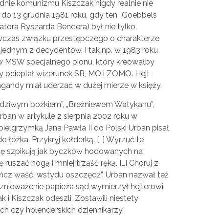
rodnie komunizmu Kiszczak nigdy realnie nie
 do 13 grudnia 1981 roku, gdy ten „Goebbels
atora Ryszarda Bendera) był nie tylko
czas związku przestępczego o charakterze
le jednym z decydentów. I tak np. w 1983 roku
w MSW specjalnego pionu, który kreowałby
ny ocieplał wizerunek SB, MO i ZOMO. Hejt
agandy miał uderzać w dużej mierze w księży.
sędziwym bożkiem”, „Breżniewem Watykanu”,
an w artykule z sierpnia 2002 roku w
pielgrzymką Jana Pawła II do Polski Urban pisał
do łóżka. Przykryj kołderką. […] Wyrzuć te
Cię szpikują jak byczków hodowanych na
ruszać nogą i mniej trząść ręką. […] Choruj z
ończ waść, wstydu oszczędź”. Urban nazwał też
 znieważenie papieża sąd wymierzył hejterowi
k i Kiszczak odeszli. Zostawili niestety
ch czy holenderskich dziennikarzy.