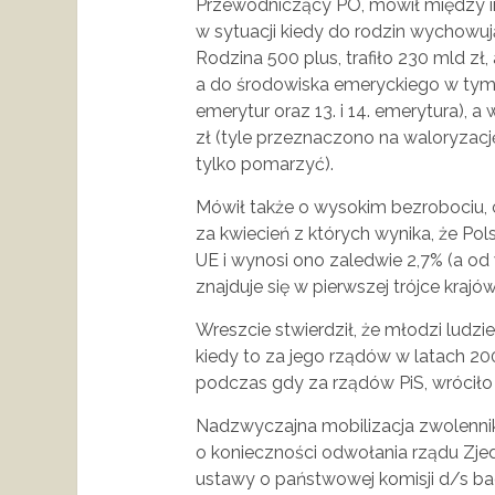
Przewodniczący PO, mówił między in
w sytuacji kiedy do rodzin wychowują
Rodzina 500 plus, trafiło 230 mld zł,
a do środowiska emeryckiego w tym
emerytur oraz 13. i 14. emerytura), 
zł (tyle przeznaczono na waloryzację 
tylko pomarzyć).
Mówił także o wysokim bezrobociu, 
za kwiecień z których wynika, że Pol
UE i wynosi ono zaledwie 2,7% (a o
znajduje się w pierwszej trójce kraj
Wreszcie stwierdził, że młodzi ludz
kiedy to za jego rządów w latach 20
podczas gdy za rządów PiS, wróciło d
Nadzwyczajna mobilizacja zwolennik
o konieczności odwołania rządu Zje
ustawy o państwowej komisji d/s b