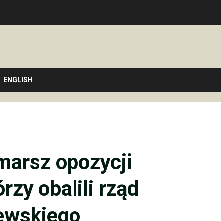
ENGLISH
marsz opozycji
órzy obalili rząd
ewskiego