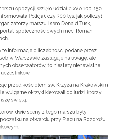
arszu opozycji, wzięło udział około 100-150
informowała Policja), czy 300 tys. jak policzył
organizatorzy marszu i sam Donald Tusk,
 z portali społecznościowych mec. Roman
och.
ą te informacje o liczebności podane przez
osób w Warszawie zasługuje na uwagę, ale
nnych obserwatorów, to niestety nienawistne
o uczestników.
ząc przed kościołem św. Krzyża na Krakowskim
 wulgarne okrzyki kierowali do ludzi, którzy
mszę świętą.
orów, dwie sceny z tego marszu były
 początku na otwarciu przy Placu na Rozdrożu
amkowym.