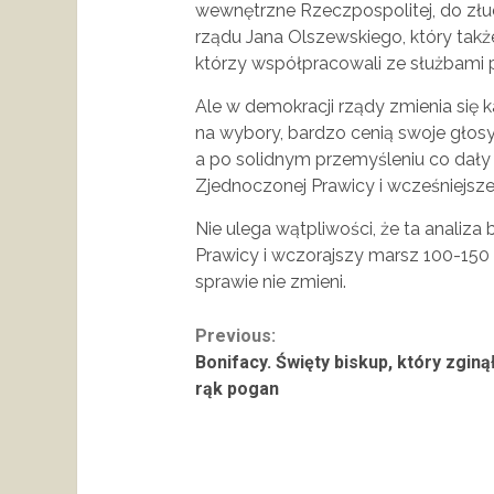
wewnętrzne Rzeczpospolitej, do złu
rządu Jana Olszewskiego, który także
którzy współpracowali ze służbami po
Ale w demokracji rządy zmienia się 
na wybory, bardzo cenią swoje głosy
a po solidnym przemyśleniu co dały P
Zjednoczonej Prawicy i wcześniejsze 
Nie ulega wątpliwości, że ta analiz
Prawicy i wczorajszy marsz 100-150 
sprawie nie zmieni.
Continue
Previous:
Bonifacy. Święty biskup, który zginą
Reading
rąk pogan