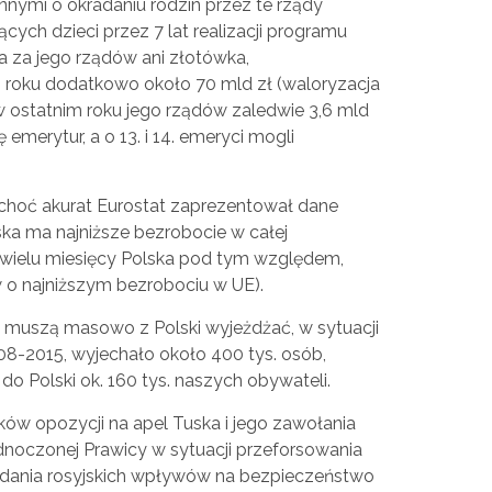
nymi o okradaniu rodzin przez te rządy
cych dzieci przez 7 lat realizacji programu
 a za jego rządów ani złotówka,
 roku dodatkowo około 70 mld zł (waloryzacja
a w ostatnim roku jego rządów zaledwie 3,6 mld
emerytur, a o 13. i 14. emeryci mogli
choć akurat Eurostat zaprezentował dane
ska ma najniższe bezrobocie w całej
d wielu miesięcy Polska pod tym względem,
ów o najniższym bezrobociu w UE).
ie muszą masowo z Polski wyjeżdżać, w sytuacji
08-2015, wyjechało około 400 tys. osób,
o Polski ok. 160 tys. naszych obywateli.
ów opozycji na apel Tuska i jego zawołania
dnoczonej Prawicy w sytuacji przeforsowania
adania rosyjskich wpływów na bezpieczeństwo