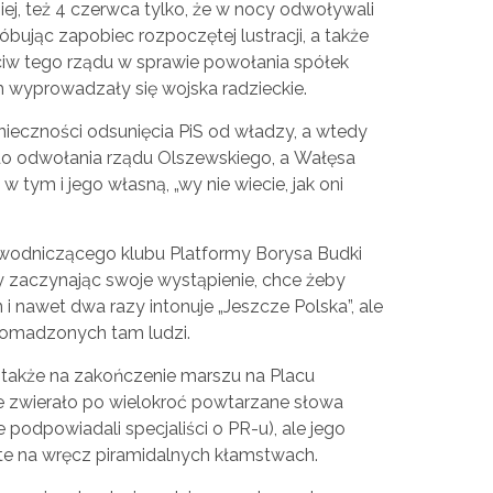
niej, też 4 czerwca tylko, że w nocy odwoływali
bując zapobiec rozpoczętej lustracji, a także
iw tego rządu w sprawie powołania spółek
ych wyprowadzały się wojska radzieckie.
nieczności odsunięcia PiS od władzy, a wtedy
do odwołania rządu Olszewskiego, a Wałęsa
 tym i jego własną, „wy nie wiecie, jak oni
ewodniczącego klubu Platformy Borysa Budki
 zaczynając swoje wystąpienie, chce żeby
i nawet dwa razy intonuje „Jeszcze Polska”, ale
romadzonych tam ludzi.
, także na zakończenie marszu na Placu
 zwierało po wielokroć powtarzane słowa
 podpowiadali specjaliści o PR-u), ale jego
rte na wręcz piramidalnych kłamstwach.