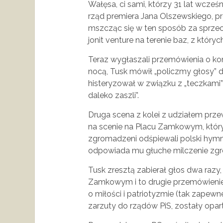
Wałęsa, ci sami, którzy 31 lat wcześ
rząd premiera Jana Olszewskiego, pró
mszcząc się w ten sposób za sprzec
jonit venture na terenie baz, z któr
Teraz wygłaszali przemówienia o ko
nocą, Tusk mówił „policzmy głosy” 
histeryzował w związku z „teczkami” w
daleko zaszli”.
Druga scena z kolei z udziałem prz
na scenie na Placu Zamkowym, który
zgromadzeni odśpiewali polski hymn 
odpowiada mu głuche milczenie zg
Tusk zresztą zabierał głos dwa razy
Zamkowym i to drugie przemówienie
o miłości i patriotyzmie (tak zapewne
zarzuty do rządów PiS, zostały opa