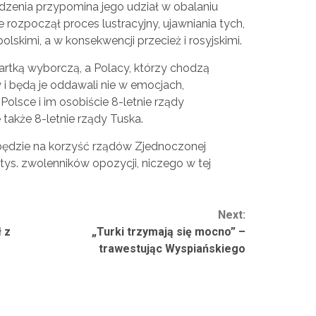
dzenia przypomina jego udział w obalaniu
 rozpoczął proces lustracyjny, ujawniania tych,
lskimi, a w konsekwencji przecież i rosyjskimi.
kartką wyborczą, a Polacy, którzy chodzą
 i będą je oddawali nie w emocjach,
olsce i im osobiście 8-letnie rządy
także 8-letnie rządy Tuska.
a będzie na korzyść rządów Zjednoczonej
tys. zwolenników opozycji, niczego w tej
Next:
ł z
„Turki trzymają się mocno” –
trawestując Wyspiańskiego