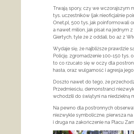
Trwają spory, czy we wczorajszym m
tys. uczestników (jak nieoficjalnie po
Onet.pl, 500 tys. jak poinformowali 
a nawet milion, jak pisał na jednym
Giertych, tyle że z oddali, bo aż z Wł
Wydaje się, że najbliższe prawdzie s
Policję, zgromadzenie 100-150 tys. 
to co rzucało się w oczy dla postro
hasła, oraz wulgarność i agresja jeg
Doszło nawet do tego, że przechod
Przedmieściu, demonstranci niezwykle
wchodzili do świątyni na niedzielną 
Na pewno dla postronnych obserwat
niezwykle symboliczne, pierwsza na
i druga na zakończenie na Placu Z