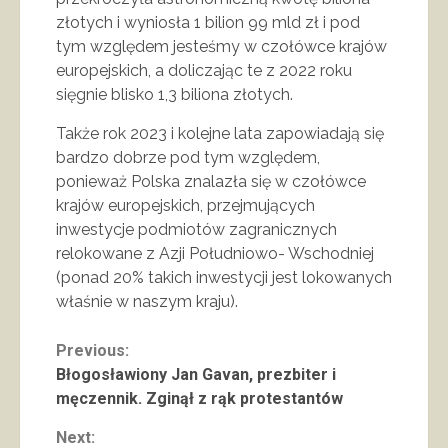
złotych i wyniosła 1 bilion 99 mld zł i pod
tym względem jesteśmy w czołówce krajów
europejskich, a doliczając te z 2022 roku
sięgnie blisko 1,3 biliona złotych.
Także rok 2023 i kolejne lata zapowiadają się
bardzo dobrze pod tym względem,
ponieważ Polska znalazła się w czołówce
krajów europejskich, przejmujących
inwestycje podmiotów zagranicznych
relokowane z Azji Południowo- Wschodniej
(ponad 20% takich inwestycji jest lokowanych
właśnie w naszym kraju).
Continue
Previous:
Błogosławiony Jan Gavan, prezbiter i
Reading
męczennik. Zginął z rąk protestantów
Next: