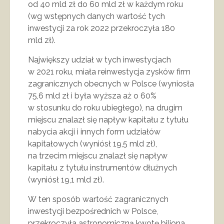
od 40 mld zł do 60 mld zł w każdym roku
(wg wstępnych danych wartość tych
inwestycji za rok 2022 przekroczyła 180
mld zł).
Największy udział w tych inwestycjach
w 2021 roku, miała reinwestycja zysków firm
zagranicznych obecnych w Polsce (wyniosła
75,6 mld zł i była wyższa aż o 60%
w stosunku do roku ubiegłego), na drugim
miejscu znalazł się napływ kapitału z tytułu
nabycia akcji i innych form udziałów
kapitałowych (wyniósł 19,5 mld zł),
na trzecim miejscu znalazł się napływ
kapitału z tytułu instrumentów dłużnych
(wyniósł 19,1 mld zł).
W ten sposób wartość zagranicznych
inwestycji bezpośrednich w Polsce,
przekroczyła astronomiczną kwotę biliona