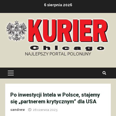
Skip
6 sierpnia 2026
to
content
NAJLEPSZY PORTAL POLONIJNY
Primary
Menu
Po inwestycji Intela w Polsce, stajemy
się „partnerem krytycznym” dla USA
sandrew
26 czerwca 2023