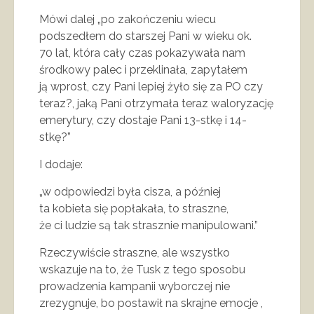
Mówi dalej „po zakończeniu wiecu
podszedłem do starszej Pani w wieku ok.
70 lat, która cały czas pokazywała nam
środkowy palec i przeklinała, zapytałem
ją wprost, czy Pani lepiej żyło się za PO czy
teraz?, jaką Pani otrzymała teraz waloryzację
emerytury, czy dostaje Pani 13-stkę i 14-
stkę?”
I dodaje:
„w odpowiedzi była cisza, a później
ta kobieta się popłakała, to straszne,
że ci ludzie są tak strasznie manipulowani.”
Rzeczywiście straszne, ale wszystko
wskazuje na to, że Tusk z tego sposobu
prowadzenia kampanii wyborczej nie
zrezygnuje, bo postawił na skrajne emocje ,