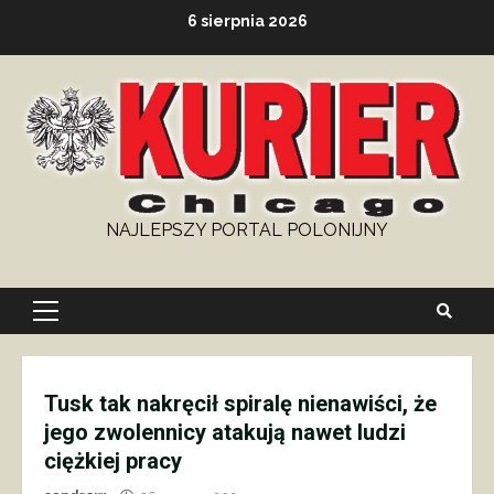
Skip
6 sierpnia 2026
to
content
NAJLEPSZY PORTAL POLONIJNY
Primary
Menu
Tusk tak nakręcił spiralę nienawiści, że
jego zwolennicy atakują nawet ludzi
ciężkiej pracy