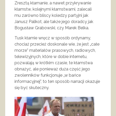
Zresztą kłamanie, a nawet przykrywanie
kłamstw, kolejnymi kłamstwami, zalecali
mu zarówno bliscy koledzy partyjni jak
Janusz Palikot, ale także jego doradcy jak
Bogusław Grabowski, czy Marek Belka.
Tusk kłamie wręcz w sposób ordynarny,
chociaż przecież doskonale wie, że jest „całe
morze” materiałów prasowych, radiowych,
telewizyjnych, które w dobie internetu,
pozwalają w krótkim czasie, te kłamstwa
obnażyć, ale ponieważ duża część jego
zwolenników funkcjonuje „w bańce
informacyjnej”, to ten sposób narracji okazuje
się być skuteczny.