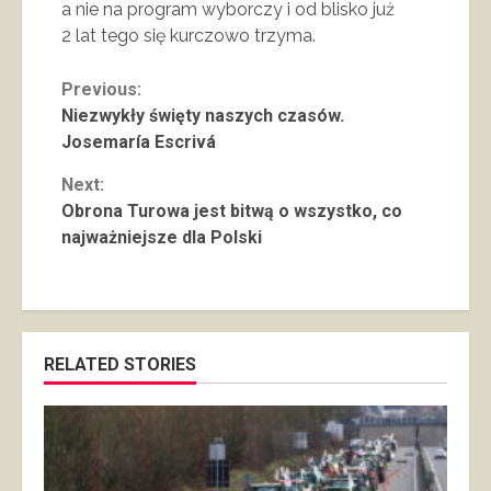
a nie na program wyborczy i od blisko już
2 lat tego się kurczowo trzyma.
Continue
Previous:
Niezwykły święty naszych czasów.
Reading
Josemaría Escrivá
Next:
Obrona Turowa jest bitwą o wszystko, co
najważniejsze dla Polski
RELATED STORIES