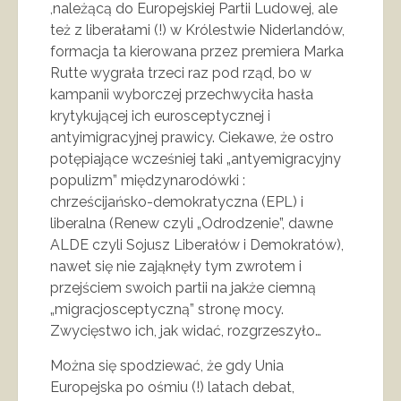
,należącą do Europejskiej Partii Ludowej, ale
też z liberałami (!) w Królestwie Niderlandów,
formacja ta kierowana przez premiera Marka
Rutte wygrała trzeci raz pod rząd, bo w
kampanii wyborczej przechwyciła hasła
krytykującej ich eurosceptycznej i
antyimigracyjnej prawicy. Ciekawe, że ostro
potępiające wcześniej taki „antyemigracyjny
populizm” międzynarodówki :
chrześcijańsko-demokratyczna (EPL) i
liberalna (Renew czyli „Odrodzenie”, dawne
ALDE czyli Sojusz Liberałów i Demokratów),
nawet się nie zająknęły tym zwrotem i
przejściem swoich partii na jakże ciemną
„migracjosceptyczną” stronę mocy.
Zwycięstwo ich, jak widać, rozgrzeszyło…
Można się spodziewać, że gdy Unia
Europejska po ośmiu (!) latach debat,