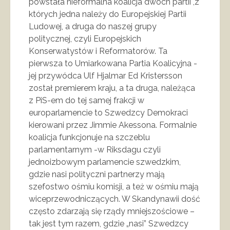
powstała nieformalna koalicja dwóch partii ,z
których jedna należy do Europejskiej Partii
Ludowej, a druga do naszej grupy
politycznej, czyli Europejskich
Konserwatystów i Reformatorów. Ta
pierwsza to Umiarkowana Partia Koalicyjna -
jej przywódca Ulf Hjalmar Ed Kristersson
został premierem kraju, a ta druga, należąca
z PiS-em do tej samej frakcji w
europarlamencie to Szwedzcy Demokraci
kierowani przez Jimmie Akessona. Formalnie
koalicja funkcjonuje na szczeblu
parlamentarnym -w Riksdagu czyli
jednoizbowym parlamencie szwedzkim,
gdzie nasi polityczni partnerzy mają
szefostwo ośmiu komisji, a też w ośmiu mają
wiceprzewodniczących. W Skandynawii dość
często zdarzają się rządy mniejszościowe –
tak jest tym razem, gdzie „nasi” Szwedzcy