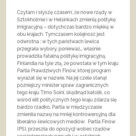
Czytam i słyszę czasem, że nowe rządy w
Sztokholmie i w Helsinkach zmienią politykę
imigracyjną – dotychczas bardzo miękką w
obu krajach. Tymczasem kolejność jest
odwrotna : w tych państwach lewica
przegrała wybory, ponieważ… właśnie
prowadziła fatalną politykę imigracyjną.
Finlandia na tyle złą, że powstała w tym kraju
Partia Prawdziwych Finów, której program
wyrażał się w nazwie. Na jej czele stanął
późniejszy minister spraw zagranicznych
tego kraju Timo Soini, skądinąd katolik, co
wśród elit politycznych tego kraju zdarza się
bardzo rzadko. Partia w międzyczasie
zmieniła nazwę na mniej kontrowersyjną dla
liberalno-lewicowych mediów: Partia Finów
(PS), przeszła do opozycji wobec rządów