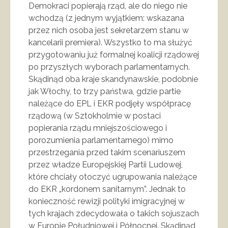
Demokraci popierają rząd, ale do niego nie
wchodzą (z jednym wyjątkiem: wskazana
przez nich osoba jest sekretarzem stanu w
kancelarii premiera). Wszystko to ma służyć
przygotowaniu już formalnej koalicji rządowej
po przyszłych wyborach parlamentarnych.
Skądinąd oba kraje skandynawskie, podobnie
jak Włochy, to trzy państwa, gdzie partie
należące do EPL i EKR podjęły współpracę
rządową (w Sztokholmie w postaci
popierania rządu mniejszościowego i
porozumienia parlamentarnego) mimo
przestrzegania przed takim scenariuszem
przez władze Europejskiej Partii Ludowej,
które chciały otoczyć ugrupowania należące
do EKR „kordonem sanitarnym”. Jednak to
konieczność rewizji polityki imigracyjnej w
tych krajach zdecydowała o takich sojuszach
w Europie Południowej i Północnej. Skądinąd