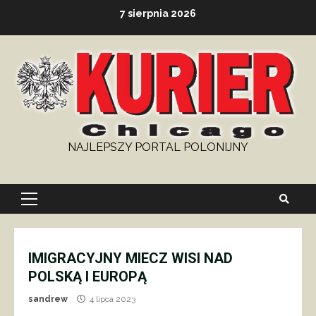
Skip
7 sierpnia 2026
to
content
NAJLEPSZY PORTAL POLONIJNY
Primary
Menu
IMIGRACYJNY MIECZ WISI NAD
POLSKĄ I EUROPĄ
sandrew
4 lipca 2023