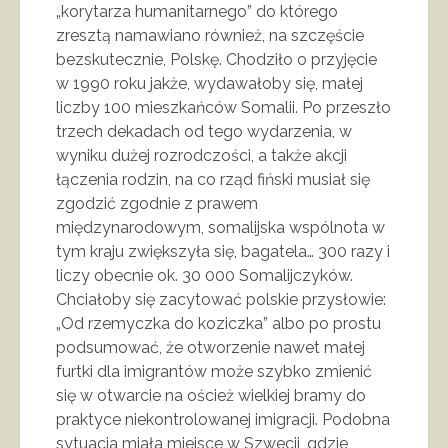
„korytarza humanitarnego” do którego
zresztą namawiano również, na szczęście
bezskutecznie, Polskę. Chodziło o przyjęcie
w 1990 roku jakże, wydawałoby się, małej
liczby 100 mieszkańców Somalii. Po przeszło
trzech dekadach od tego wydarzenia, w
wyniku dużej rozrodczości, a także akcji
łączenia rodzin, na co rząd fiński musiał się
zgodzić zgodnie z prawem
międzynarodowym, somalijska wspólnota w
tym kraju zwiększyła się, bagatela… 300 razy i
liczy obecnie ok. 30 000 Somalijczyków.
Chciałoby się zacytować polskie przysłowie:
„Od rzemyczka do koziczka” albo po prostu
podsumować, że otworzenie nawet małej
furtki dla imigrantów może szybko zmienić
się w otwarcie na oścież wielkiej bramy do
praktyce niekontrolowanej imigracji. Podobna
sytuacja miała miejsce w Szwecji, gdzie