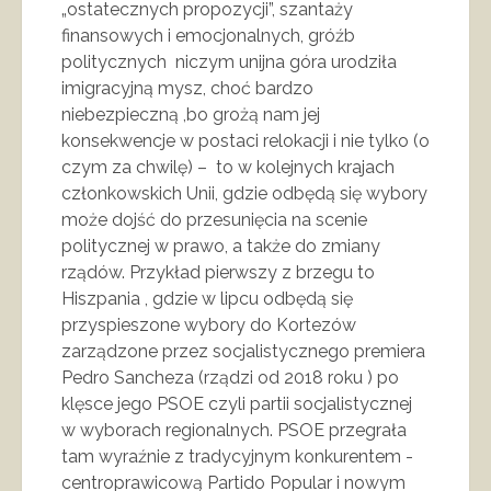
„ostatecznych propozycji”, szantaży
finansowych i emocjonalnych, gróźb
politycznych niczym unijna góra urodziła
imigracyjną mysz, choć bardzo
niebezpieczną ,bo grożą nam jej
konsekwencje w postaci relokacji i nie tylko (o
czym za chwilę) – to w kolejnych krajach
członkowskich Unii, gdzie odbędą się wybory
może dojść do przesunięcia na scenie
politycznej w prawo, a także do zmiany
rządów. Przykład pierwszy z brzegu to
Hiszpania , gdzie w lipcu odbędą się
przyspieszone wybory do Kortezów
zarządzone przez socjalistycznego premiera
Pedro Sancheza (rządzi od 2018 roku ) po
klęsce jego PSOE czyli partii socjalistycznej
w wyborach regionalnych. PSOE przegrała
tam wyraźnie z tradycyjnym konkurentem -
centroprawicową Partido Popular i nowym