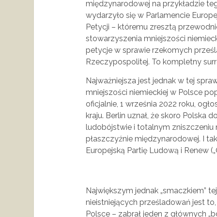
międzynarodowej na przykładzie teg
wydarzyło się w Parlamencie Europej
Petycji – któremu zresztą przewodni
stowarzyszenia mniejszości niemiec
petycje w sprawie rzekomych prze
Rzeczypospolitej. To kompletny surre
Najważniejsza jest jednak w tej spra
mniejszości niemieckiej w Polsce pop
oficjalnie, 1 września 2022 roku, ogł
kraju. Berlin uznał, że skoro Polska 
ludobójstwie i totalnym zniszczeniu 
płaszczyźnie międzynarodowej. I tak 
Europejską Partię Ludową i Renew („O
Największym jednak „smaczkiem” tej p
nieistniejących prześladowań jest to
Polsce – zabrał jeden z głównych „bo