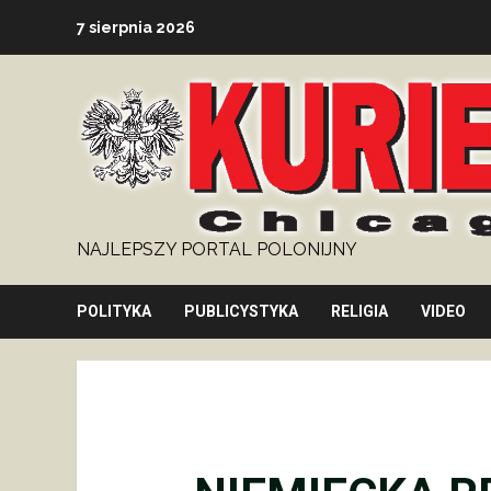
Skip
7 sierpnia 2026
to
content
NAJLEPSZY PORTAL POLONIJNY
POLITYKA
PUBLICYSTYKA
RELIGIA
VIDEO