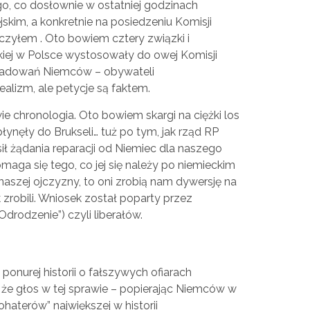
o, co dosłownie w ostatniej godzinach
skim, a konkretnie na posiedzeniu Komisji
czyłem . Oto bowiem cztery związki i
kiej w Polsce wystosowały do owej Komisji
śladowań Niemców – obywateli
alizm, ale petycje są faktem.
wie chronologia. Oto bowiem skargi na ciężki los
łynęły do Brukseli… tuż po tym, jak rząd RP
osił żądania reparacji od Niemiec dla naszego
domaga się tego, co jej się należy po niemieckim
naszej ojczyzny, to oni zrobią nam dywersję na
zrobili. Wniosek został poparty przez
drodzenie”) czyli liberałów.
onurej historii o fałszywych ofiarach
, że głos w tej sprawie – popierając Niemców w
haterów” największej w historii