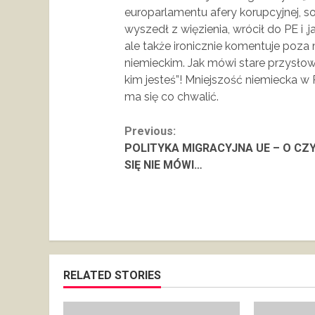
europarlamentu afery korupcyjnej, soc
wyszedł z więzienia, wrócił do PE i ,j
ale także ironicznie komentuje poza
niemieckim. Jak mówi stare przysłowi
kim jesteś”! Mniejszość niemiecka w 
ma się co chwalić.
Continue
Previous:
POLITYKA MIGRACYJNA UE – O CZ
Reading
SIĘ NIE MÓWI…
RELATED STORIES