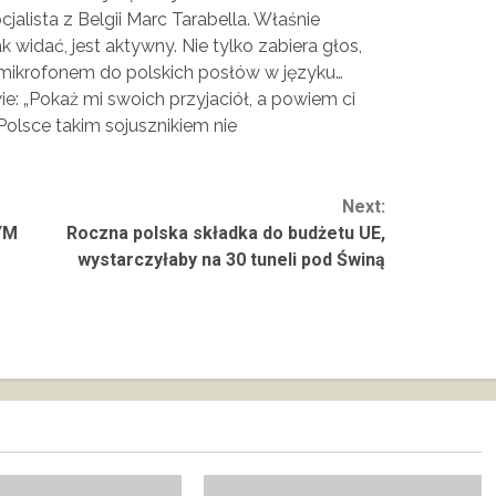
jalista z Belgii Marc Tarabella. Właśnie
ak widać, jest aktywny. Nie tylko zabiera głos,
 mikrofonem do polskich posłów w języku…
e: „Pokaż mi swoich przyjaciół, a powiem ci
Polsce takim sojusznikiem nie
Next:
YM
Roczna polska składka do budżetu UE,
wystarczyłaby na 30 tuneli pod Świną