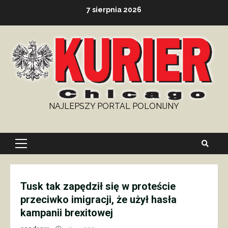
Skip
7 sierpnia 2026
to
content
NAJLEPSZY PORTAL POLONIJNY
Primary
Menu
Tusk tak zapędził się w proteście
przeciwko imigracji, że użył hasła
kampanii brexitowej