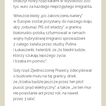
straszył nowy rząd karami w wysokości 200
tys. euro za każdego nieprzyjętego imigranta.
Wreszcie kiedy „po zakończeniu kariery”
w Europie został przysłany do naszego kraju,
aby „odsunąć PiS od władzy”, a granicę
białorusko-polską szturmowali w ramach
wojny hybrydowej imigranci sprowadzeni
z całego świata przez służby Putina
i Łukaszenki, twierdził, że „to biedni ludzie,
którzy szukają lepszego życia
i trzeba im pomóc”.
Gdy rząd Zjednoczonej Prawicy zdecydował
o budowie muru na tej granicy, drwił,
że „trzeba będzie jeszcze przez ten płot
puścić prąd elektryczny”, a także, „że ten mur
nie powstanie ani przez rok, na nawet
przez 3 lata”.