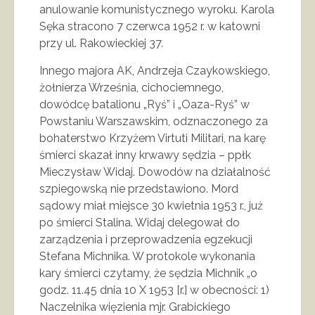
anulowanie komunistycznego wyroku. Karola
Sęka stracono 7 czerwca 1952 r. w katowni
przy ul. Rakowieckiej 37.
Innego majora AK, Andrzeja Czaykowskiego,
żołnierza Września, cichociemnego,
dowódcę batalionu „Ryś” i „Oaza-Ryś” w
Powstaniu Warszawskim, odznaczonego za
bohaterstwo Krzyżem Virtuti Militari, na karę
śmierci skazał inny krwawy sędzia – ppłk
Mieczysław Widaj. Dowodów na działalność
szpiegowską nie przedstawiono. Mord
sądowy miał miejsce 30 kwietnia 1953 r., już
po śmierci Stalina. Widaj delegował do
zarządzenia i przeprowadzenia egzekucji
Stefana Michnika. W protokole wykonania
kary śmierci czytamy, że sędzia Michnik „o
godz. 11.45 dnia 10 X 1953 [r.] w obecności: 1)
Naczelnika więzienia mjr. Grabickiego