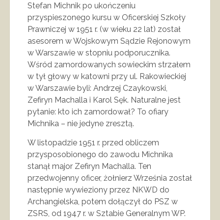
Stefan Michnik po ukończeniu
przyspieszonego kursu w Oficerskiej Szkoły
Prawniczej w 1951 r. (w wieku 22 lat) został
asesorem w Wojskowym Sądzie Rejonowym
w Warszawie w stopniu podporucznika.
Wśród zamordowanych sowieckim strzałem
w tył głowy w katowni przy ul. Rakowieckiej
w Warszawie byli: Andrzej Czaykowski,
Zefiryn Machalla i Karol Sęk. Naturalne jest
pytanie: kto ich zamordował? To ofiary
Michnika – nie jedyne zresztą.
W listopadzie 1951 r. przed obliczem
przysposobionego do zawodu Michnika
stanął major Zefiryn Machalla. Ten
przedwojenny oficer, żołnierz Września został
następnie wywieziony przez NKWD do
Archangielska, potem dołączył do PSZ w
ZSRS, od 1947 r. w Sztabie Generalnym WP.