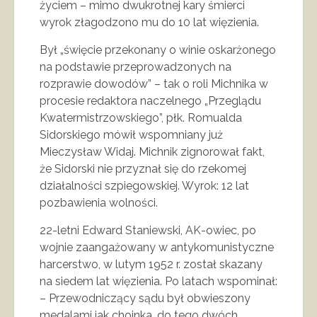
życiem – mimo dwukrotnej kary śmierci
wyrok złagodzono mu do 10 lat więzienia.
Był „święcie przekonany o winie oskarżonego
na podstawie przeprowadzonych na
rozprawie dowodów” – tak o roli Michnika w
procesie redaktora naczelnego „Przeglądu
Kwatermistrzowskiego”, płk. Romualda
Sidorskiego mówił wspomniany już
Mieczysław Widaj. Michnik zignorował fakt,
że Sidorski nie przyznał się do rzekomej
działalności szpiegowskiej. Wyrok: 12 lat
pozbawienia wolności.
22-letni Edward Staniewski, AK-owiec, po
wojnie zaangażowany w antykomunistyczne
harcerstwo, w lutym 1952 r. został skazany
na siedem lat więzienia. Po latach wspominał:
– Przewodniczący sądu był obwieszony
medalami jak choinka, do tego dwóch