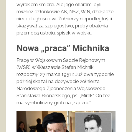
wyrokiem śmierci. Ale jego ofiarami byli
również członkowie AK, NSZ, WiN, działacze
niepodległościowi. Żołnierzy niepodległości
skazywał za szpiegostwo, próby obalenia
przemocą ustroju, spisek w wojsku.
Nowa „praca” Michnika
Pracę w Wojskowym Sądzie Rejonowym
(WSR) w Warszawie Stefan Michnik
rozpoczął 27 marca 1951 r. Już dwa tygodnie
później skazał na dożywocie żołnierza
Narodowego Zjednoczenia Wojskowego
Stanisława Bronarskiego, ps. „Mirek”. On też
ma symboliczny grób na „Łączce”.