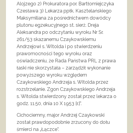
Alojzego 2) Prokuratora por. Bartłomiejczyka
Czesława 3) Lekarza ppłk. Kasztelańskiego
Maksymiliana za pośrednictwem dowódcy
plutonu egzekucyjnego st. sierż. Dreja
Aleksandra po odczytaniu wyroku Nr Sr.
261/53 skazanemu Czaykowskiemu
Andrzejowi s. Witolda i po stwierdzeniu
prawomocności tego wyroku oraz
oświadczeniu, że Rada Państwa PRL z prawa
łaski nie skorzystała – zarządził wykonanie
powyższego wyroku względem
Czaykowskiego Andrzeja s. Witolda przez
rozstrzelanie. Zgon Czaykowskiego Andrzeja
s. Witolda stwierdzony został przez lekarza o
godz. 11.50, dnia 10 X 1953 [r.]”.
Cichociemny, major Andrzej Czaykowski
został prawdopodobnie zrzucony do dołu
śmierci na „Łączce”.