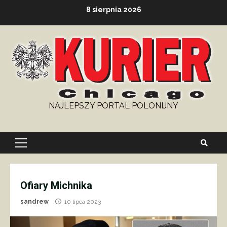
Skip
8 sierpnia 2026
to
content
NAJLEPSZY PORTAL POLONIJNY
Primary
Menu
Ofiary Michnika
sandrew
10 lipca 2023