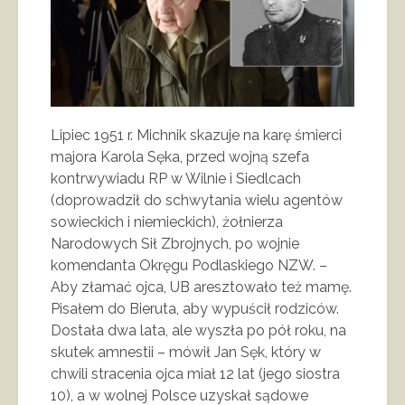
Lipiec 1951 r. Michnik skazuje na karę śmierci
majora Karola Sęka, przed wojną szefa
kontrwywiadu RP w Wilnie i Siedlcach
(doprowadził do schwytania wielu agentów
sowieckich i niemieckich), żołnierza
Narodowych Sił Zbrojnych, po wojnie
komendanta Okręgu Podlaskiego NZW. –
Aby złamać ojca, UB aresztowało też mamę.
Pisałem do Bieruta, aby wypuścił rodziców.
Dostała dwa lata, ale wyszła po pół roku, na
skutek amnestii – mówił Jan Sęk, który w
chwili stracenia ojca miał 12 lat (jego siostra
10), a w wolnej Polsce uzyskał sądowe