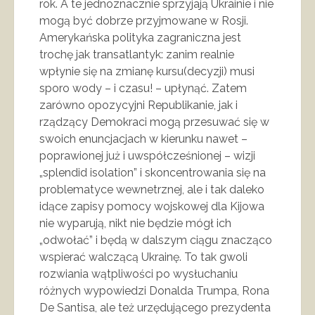
rok. A te jednoznacznie sprzyjają Ukrainie i nie
mogą być dobrze przyjmowane w Rosji.
Amerykańska polityka zagraniczna jest
trochę jak transatlantyk: zanim realnie
wpłynie się na zmianę kursu(decyzji) musi
sporo wody – i czasu! – upłynąć. Zatem
zarówno opozycyjni Republikanie, jak i
rządzący Demokraci mogą przesuwać się w
swoich enuncjacjach w kierunku nawet –
poprawionej już i uwspółcześnionej – wizji
„splendid isolation” i skoncentrowania się na
problematyce wewnetrznej, ale i tak daleko
idące zapisy pomocy wojskowej dla Kijowa
nie wyparują, nikt nie będzie mógł ich
„odwołać” i będą w dalszym ciągu znacząco
wspierać walczącą Ukrainę. To tak gwoli
rozwiania wątpliwości po wysłuchaniu
różnych wypowiedzi Donalda Trumpa, Rona
De Santisa, ale też urzędującego prezydenta