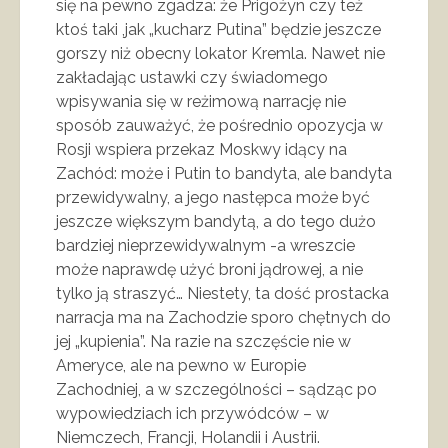
się na pewno zgadza: że Prigożyn czy też
ktoś taki ,jak „kucharz Putina” będzie jeszcze
gorszy niż obecny lokator Kremla. Nawet nie
zakładając ustawki czy świadomego
wpisywania się w reżimową narrację nie
sposób zauważyć, że pośrednio opozycja w
Rosji wspiera przekaz Moskwy idący na
Zachód: może i Putin to bandyta, ale bandyta
przewidywalny, a jego następca może być
jeszcze większym bandytą, a do tego dużo
bardziej nieprzewidywalnym -a wreszcie
może naprawdę użyć broni jądrowej, a nie
tylko ją straszyć… Niestety, ta dość prostacka
narracja ma na Zachodzie sporo chętnych do
jej „kupienia”. Na razie na szczęście nie w
Ameryce, ale na pewno w Europie
Zachodniej, a w szczególności – sądząc po
wypowiedziach ich przywódców – w
Niemczech, Francji, Holandii i Austrii.