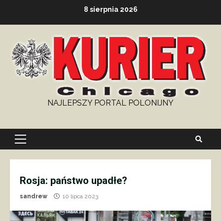
Skip
8 sierpnia 2026
to
content
NAJLEPSZY PORTAL POLONIJNY
Primary
Menu
Rosja: państwo upadłe?
sandrew
10 lipca 2023