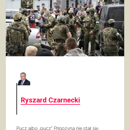
Ryszard Czarnecki
Pucz albo „pucz” Prigożyna nie stał się