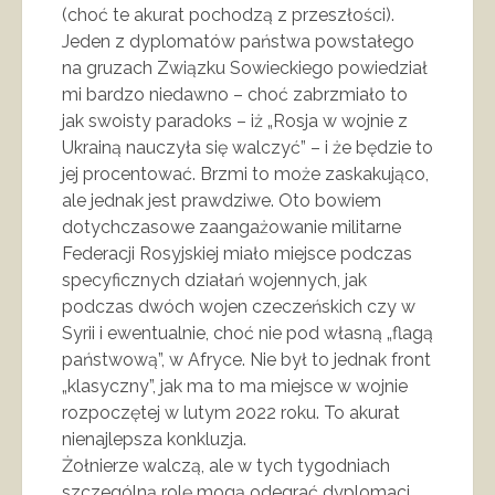
(choć te akurat pochodzą z przeszłości).
Jeden z dyplomatów państwa powstałego
na gruzach Związku Sowieckiego powiedział
mi bardzo niedawno – choć zabrzmiało to
jak swoisty paradoks – iż „Rosja w wojnie z
Ukrainą nauczyła się walczyć” – i że będzie to
jej procentować. Brzmi to może zaskakująco,
ale jednak jest prawdziwe. Oto bowiem
dotychczasowe zaangażowanie militarne
Federacji Rosyjskiej miało miejsce podczas
specyficznych działań wojennych, jak
podczas dwóch wojen czeczeńskich czy w
Syrii i ewentualnie, choć nie pod własną „flagą
państwową”, w Afryce. Nie był to jednak front
„klasyczny”, jak ma to ma miejsce w wojnie
rozpoczętej w lutym 2022 roku. To akurat
nienajlepsza konkluzja.
Żołnierze walczą, ale w tych tygodniach
szczególną rolę mogą odegrać dyplomaci.