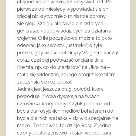
utajonej walce wewnątrz rosyjskich elit. Po
pierwsze od miesięcy wypowiadał się on
więcej niż krytycznie o ministrze obrony
Siergieju Szojgu, ale także o niektórych
generałach odpowiadających za działania
wojenne. O ile początkowo można to było
odebrać jako swoistą „ustawkę”, o tyle
potem, gdy właściciel Grupy Wagnera zaczął
coraz częściej podważać oficjalną linie
Kremla, np. co do „nazistów” na Ukrainie –
stało się widoczne, że jego drogi z Kremlem
zaczynają się rozjeżdżać.
Jednak jest jeszcze drugi powód, który
powoduje, iż owa dywersja na tyłach
człowieka, który odbył szybką podróż od
bycia dla rosyjskich mediów bohaterem do
bycia dla nich watażką – dziwić specjalnie nie
może . Ten powód to…dzieje Rosji. Z jednej
strony posłuszeństwo Rosjan wobec cara