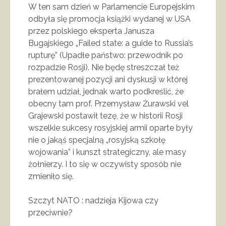
W ten sam dzień w Parlamencie Europejskim
odbyła się promocja książki wydanej w USA
przez polskiego eksperta Janusza
Bugajskiego „Failed state: a guide to Russia’s
rupturę” (Upadłe państwo: przewodnik po
rozpadzie Rosji). Nie będę streszczał też
prezentowanej pozycji ani dyskusji w której
brałem udział, jednak warto podkreślić, że
obecny tam prof. Przemysław Żurawski vel
Grajewski postawił tezę, że w historii Rosji
wszelkie sukcesy rosyjskiej armii oparte były
nie o jakąś specjalną „rosyjską szkołę
wojowania” i kunszt strategiczny, ale masy
żołnierzy. I to się w oczywisty sposób nie
zmieniło się.
Szczyt NATO : nadzieja Kijowa czy
przeciwnie?