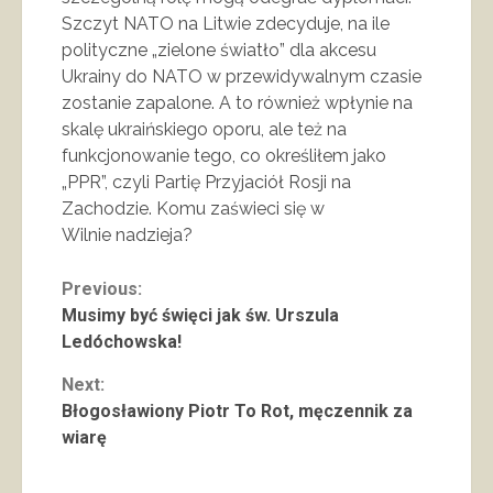
Szczyt NATO na Litwie zdecyduje, na ile
polityczne „zielone światło” dla akcesu
Ukrainy do NATO w przewidywalnym czasie
zostanie zapalone. A to również wpłynie na
skalę ukraińskiego oporu, ale też na
funkcjonowanie tego, co określiłem jako
„PPR”, czyli Partię Przyjaciół Rosji na
Zachodzie. Komu zaświeci się w
Wilnie nadzieja?
Continue
Previous:
Musimy być święci jak św. Urszula
Reading
Ledóchowska!
Next:
Błogosławiony Piotr To Rot, męczennik za
wiarę