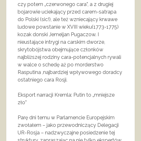
czy potem „czerwonego cara”, a z drugiej
bojarowie uciekający przed carem-satrapa
do Polski (sic!), ale też wzniecający krwawe
ludowe powstanie w XVIII wieku(1773-1775)
kozak donski Jemeljan Pugaczow. I
nieustające intrygi na carskim dworze,
skrytobójstwa obejmujące członków
najbliższej rodziny cara-potencjalnych rywali
w walce o schedę aż po morderstwo
Rasputina ,najbardziej wpływowego doradcy
ostatniego cara Rosji.
Eksport narracji Kremla: Putin to „mniejsze
zło”
Parę dni temu w Parlamencie Europejskim
zwołałem – jako przewodniczący Delegacji
UR-Rosja – nadzwyczajne posiedzenie tej
struktury, zapraszając na nie tylko ekspertów