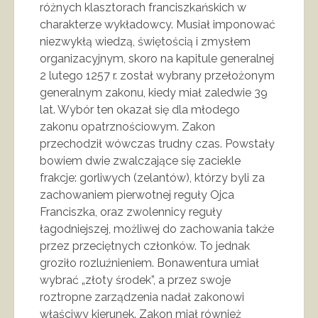
różnych klasztorach franciszkańskich w
charakterze wykładowcy. Musiał imponować
niezwykłą wiedzą, świętością i zmysłem
organizacyjnym, skoro na kapitule generalnej
2 lutego 1257 r. został wybrany przełożonym
generalnym zakonu, kiedy miał zaledwie 39
lat. Wybór ten okazał się dla młodego
zakonu opatrznościowym. Zakon
przechodził wówczas trudny czas. Powstały
bowiem dwie zwalczające się zaciekle
frakcje: gorliwych (zelantów), którzy byli za
zachowaniem pierwotnej reguły Ojca
Franciszka, oraz zwolennicy reguły
łagodniejszej, możliwej do zachowania także
przez przeciętnych członków. To jednak
groziło rozluźnieniem. Bonawentura umiał
wybrać „złoty środek”, a przez swoje
roztropne zarządzenia nadał zakonowi
właściwy kierunek. Zakon miał również