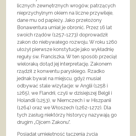
licznych zewnętrznych wrogów, patrzących
nieprzychylnym okiem na liczne przywileje,
dane mu od papieży. Jako przełożony
Bonawentura umiał je obronić. Przez 16 lat
swoich rządów (1257-1273) doprowadził
zakon do niebywałego rozwoju. W roku 1260
ułożył pierwsze konstytucje jako wykładnię
reguły św. Franciszka. W ten sposób przeciął
wieloraką dotąd jej interpretację. Zakonem
rządził z konwentu paryskiego. Rzadko
jednak bywał na miejscu, gdyż musiał
odbywać stale wizytacje: w Anglii (1258 i
1265), we Flandrii, czyli w dzisiejszej Belgii i
Holandii (1253), w Niemczech i w Hiszpanii
(1264) oraz we Włoszech (1262-1272). Dla
tych zasług niektórzy historycy nazywają go
drugim „Ojcem Zakonu”.
Posiadał umiejętność łączenia życia