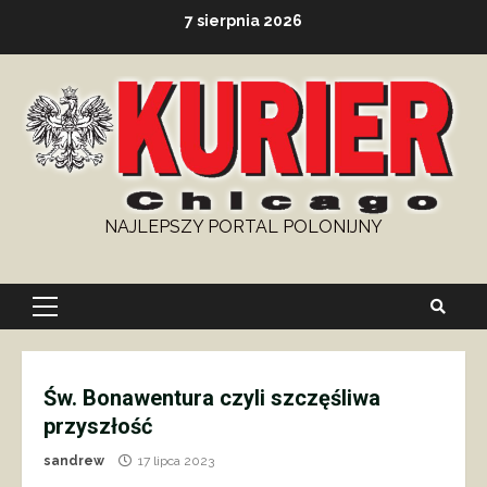
Skip
7 sierpnia 2026
to
content
NAJLEPSZY PORTAL POLONIJNY
Primary
Menu
Św. Bonawentura czyli szczęśliwa
przyszłość
sandrew
17 lipca 2023