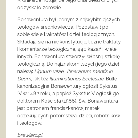
Kronikarze notują, że tego dnia wielu chorych
odzyskało zdrowie.
Bonawentura był jednym z najwybitniejszych
teologów średniowiecza. Pozostawił po
sobie wiele traktatów i dzieł teologicznych.
Składają się na nie konstytucje, liczne traktaty
i komentarze teologiczne, 440 kazań i wiele
innych. Bonawentura stworzył własną szkołę
teologiczną. Do najznakomitszych jego dzieł
należą:
Lignum vitae
i
Itinerarium mentis in
Deum,
jak też
Illuminationes Ecclesiae.
Bullę
kanonizacyjną Bonawentury ogłosił Sykstus
IV w 1482 roku, a papież Sykstus V ogłosił go
doktorem Kościoła (1588). Św. Bonawentura
jest patronem franciszkanów, matek
oczekujących potomstwa, dzieci, robotników
i teologów.
brewiarz.pl