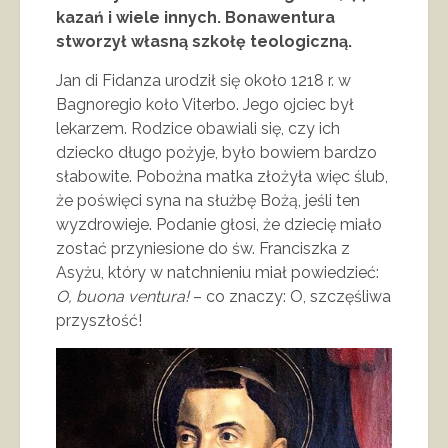
kazań i wiele innych. Bonawentura
stworzył własną szkołę teologiczną.
Jan di Fidanza urodził się około 1218 r. w
Bagnoregio koło Viterbo. Jego ojciec był
lekarzem. Rodzice obawiali się, czy ich
dziecko długo pożyje, było bowiem bardzo
słabowite. Pobożna matka złożyła więc ślub,
że poświęci syna na służbę Bożą, jeśli ten
wyzdrowieje. Podanie głosi, że dziecię miało
zostać przyniesione do św. Franciszka z
Asyżu, który w natchnieniu miał powiedzieć:
O, buona ventura!
– co znaczy: O, szczęśliwa
przyszłość!