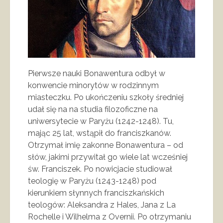
Pierwsze nauki Bonawentura odbył w
konwencie minorytów w rodzinnym
miasteczku. Po ukończeniu szkoły średniej
udał się na na studia filozoficzne na
uniwersytecie w Paryżu (1242-1248). Tu,
mając 25 lat, wstąpił do franciszkanów.
Otrzymał imię zakonne Bonawentura – od
słów, jakimi przywitał go wiele lat wcześniej
św. Franciszek. Po nowicjacie studiował
teologię w Paryżu (1243-1248) pod
kierunkiem słynnych franciszkańskich
teologów: Aleksandra z Hales, Jana z La
Rochelle i Wilhelma z Overnii. Po otrzymaniu