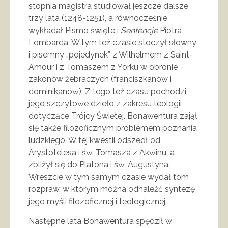
stopnia magistra studiował jeszcze dalsze
trzy lata (1248-1251), a równocześnie
wykładał Pismo święte i
Sentencje
Piotra
Lombarda. W tym też czasie stoczył słowny
i pisemny „pojedynek” z Wilhelmem z Saint-
Amour i z Tomaszem z Yorku w obronie
zakonów żebraczych (franciszkanów i
dominikanów). Z tego też czasu pochodzi
jego szczytowe dzieło z zakresu teologii
dotyczące Trójcy Świętej. Bonawentura zajął
się także filozoficznym problemem poznania
ludzkiego. W tej kwestii odszedł od
Arystotelesa i św. Tomasza z Akwinu, a
zbliżył się do Platona i św. Augustyna.
Wreszcie w tym samym czasie wydał tom
rozpraw, w którym można odnaleźć syntezę
jego myśli filozoficznej i teologicznej.
Następne lata Bonawentura spędził w