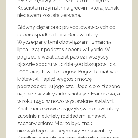
Był szczęśliwy, że doszło do unii między
Kościołem rzymskim a greckim, która jednak
niebawem została zerwana.
Główny ciężar prac przygotowawczych do
soboru spadł na barki Bonawentury.
Wyczerpany tymi obowiązkami, zmarł 15
lipca 1274 r. podczas soboru w Lyonie. W
pogrzebie wziął udział papież i wszyscy
ojcowie soboru w liczbie 500 biskupów i ok.
1000 prałatów i teologów. Pogrzeb miał więc
królewski. Papież wygłosił mowę
pogrzebową ku jego czci. Jego ciało złożono
najpierw w zakrystii kościoła św. Franciszka, a
w roku 1450 w nowo wystawionej świątyni.
Znaleziono wówczas język św. Bonawentury
zupełnie nietknięty rozkładem, a nawet
zaczerwieniony. Miał to być znak
niezwykłego daru wymowy Bonawentury.