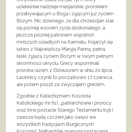
ucieleśniał nadzieje mesjańskie, prorokiem
przebywającym u Boga i żyjącym już życiem
Bożym. Nic dziwnego, że dla chrześcijan stał
się później wzorem życia doskonałego, a
jeszcze później patronem wspólnot
mniszych osiadłych na Karmelu. Kojarzył się
łatwo z Najświętszą Maryją Panną, pełną
łaski, żyjącą życiem Bożym w swym pełnym
skromności ukryciu. Grecy wspominali
proroka razem z Elizeuszem w dniu 20 lipca.
Łacinnicy czynili to początkowo 17 czerwca,
ale potem poszli za zwyczajem greckim.
Zgodnie z Katechizmem Kościoła
Katolickiego (nr 61), „patriarchowie i prorocy
oraz inne postacie Starego Testamentu byli i
zawsze będą czczeni jako święci we
wszystkich tradycjach liturgicznych
Kościoła”. Najbardziej znanymi postaciami