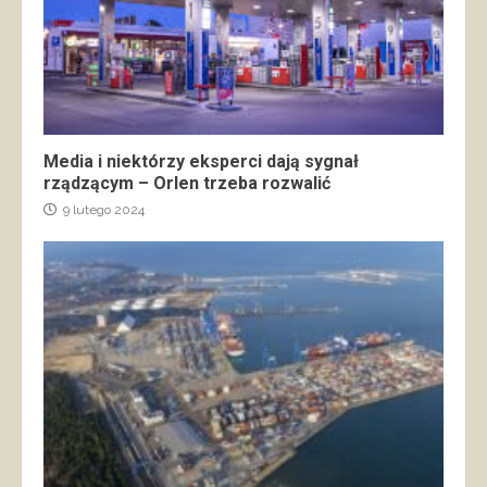
Media i niektórzy eksperci dają sygnał
rządzącym – Orlen trzeba rozwalić
9 lutego 2024