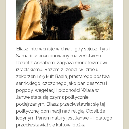
Eliasz interweniuje w chwili, gdy sojusz Tyru i
Samarii, usankcjonowany małżeństwem
Izebel z Achabem, zagraża monoteizmowi
izraelskiemu. Razem z Izebel, w Izraelu
zakorzenił się kult Baala, prastarego bóstwa
semickiego, czczonego jako pan deszczu i
pogody, wegetacji i płodności. Wiara w
Jahwe stała się czymś politycznie
podejrzanym. Eliasz przeciwstawiał się tej
politycznej dominacji nad religią. Głosił, że
jedynym Panem natury jest Jahwe – i dlatego
przeciwstawiał się kultowi bożka,