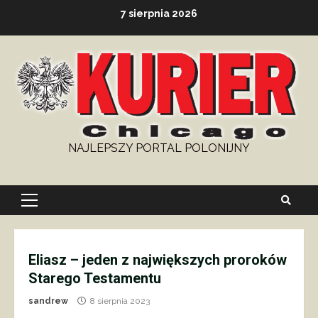
Skip
7 sierpnia 2026
to
content
NAJLEPSZY PORTAL POLONIJNY
Primary
Menu
Eliasz – jeden z największych proroków
Starego Testamentu
sandrew
8 sierpnia 2023