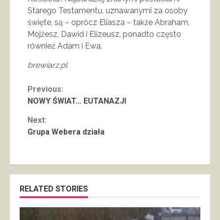
Starego Testamentu, uznawanymi za osoby
święte, są – oprócz Eliasza – także Abraham,
Mojżesz, Dawid i Elizeusz, ponadto często
również Adam i Ewa.
brewiarz.pl
Continue
Previous:
NOWY ŚWIAT… EUTANAZJI
Reading
Next:
Grupa Webera działa
RELATED STORIES