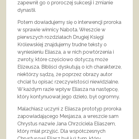
zapewnił go o proroczej sukcesji i zmianie
dynastii.
Potem dowiadujemy się o interwencji proroka
w sprawie winnicy Nabota. Wreszcie w
pierwszych rozdziałach Drugiej Księgi
Królewskiej znajdujemy trudne teksty o
wyniesieniu Eliasza, a w nich powtórzenia i
zwroty, które częściowo dotyczą może
Elizeusza. Bibliści dyskutują o ich charakterze,
niektórzy sądzą, że poprzez obrazy autor
chciał tu opisać rzeczywistości niewidzialne.
W każdym razie wpływ Eliasza na następcę,
który kontynuował jego dzieło, był ogromny.
Malachiasz uczyni z Eliasza prototyp proroka
zapowiadającego Mesjasza, a wreszcie sam
Chrystus nazwie Jana Chrzciciela Eliaszem,
który miał przyjść. Dla współczesnych
Chrystusowi Eliasz był już tym, który