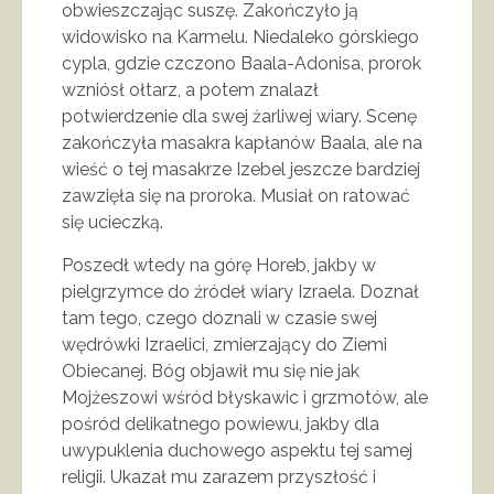
obwieszczając suszę. Zakończyło ją
widowisko na Karmelu. Niedaleko górskiego
cypla, gdzie czczono Baala-Adonisa, prorok
wzniósł ołtarz, a potem znalazł
potwierdzenie dla swej żarliwej wiary. Scenę
zakończyła masakra kapłanów Baala, ale na
wieść o tej masakrze Izebel jeszcze bardziej
zawzięła się na proroka. Musiał on ratować
się ucieczką.
Poszedł wtedy na górę Horeb, jakby w
pielgrzymce do źródeł wiary Izraela. Doznał
tam tego, czego doznali w czasie swej
wędrówki Izraelici, zmierzający do Ziemi
Obiecanej. Bóg objawił mu się nie jak
Mojżeszowi wśród błyskawic i grzmotów, ale
pośród delikatnego powiewu, jakby dla
uwypuklenia duchowego aspektu tej samej
religii. Ukazał mu zarazem przyszłość i