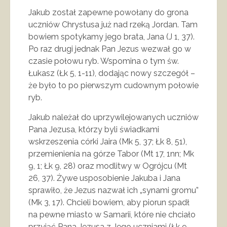
Jakub został zapewne powołany do grona
uczniów Chrystusa już nad rzeką Jordan. Tam
bowiem spotykamy jego brata, Jana (J 1, 37).
Po raz drugi jednak Pan Jezus wezwał go w
czasie połowu ryb. Wspomina o tym św.
Łukasz (Łk 5, 1-11), dodając nowy szczegół –
że było to po pierwszym cudownym połowie
ryb.
Jakub należał do uprzywilejowanych uczniów
Pana Jezusa, którzy byli świadkami
wskrzeszenia córki Jaira (Mk 5, 37; Łk 8, 51),
przemienienia na górze Tabor (Mt 17, 1nn; Mk
9, 1; Łk 9, 28) oraz modlitwy w Ogrójcu (Mt
26, 37). Żywe usposobienie Jakuba i Jana
sprawiło, że Jezus nazwał ich „synami gromu”
(Mk 3, 17). Chcieli bowiem, aby piorun spadł
na pewne miasto w Samarii, które nie chciało
przyjąć Pana Jezusa z Jego uczniami (Łk 9,