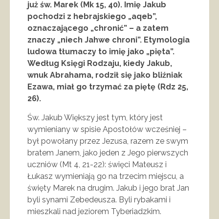
już św. Marek (Mk 15, 40). Imię Jakub
pochodzi z hebrajskiego „aqeb”,
oznaczającego „chronić” – a zatem
znaczy „niech Jahwe chroni”. Etymologia
ludowa tłumaczy to imię jako „pięta”.
Według Księgi Rodzaju, kiedy Jakub,
wnuk Abrahama, rodził się jako bliźniak
Ezawa, miał go trzymać za piętę (Rdz 25,
26).
Św. Jakub Większy jest tym, który jest
wymieniany w spisie Apostołów wcześniej –
był powołany przez Jezusa, razem ze swym
bratem Janem, jako jeden z Jego pierwszych
uczniów (Mt 4, 21-22): święci Mateusz i
Łukasz wymieniają go na trzecim miejscu, a
święty Marek na drugim. Jakub i jego brat Jan
byli synami Zebedeusza. Byli rybakami i
mieszkali nad jeziorem Tyberiadzkim.