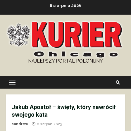
Skip
8 sierpnia 2026
to
content
NAJLEPSZY PORTAL POLONIJNY
Primary
Menu
Jakub Apostoł – święty, który nawrócił
swojego kata
sandrew
8 sierpnia 2023