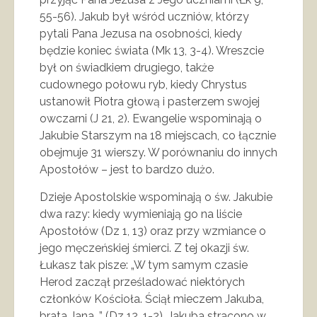
55-56). Jakub był wśród uczniów, którzy
pytali Pana Jezusa na osobności, kiedy
będzie koniec świata (Mk 13, 3-4). Wreszcie
był on świadkiem drugiego, także
cudownego połowu ryb, kiedy Chrystus
ustanowił Piotra głową i pasterzem swojej
owczarni (J 21, 2). Ewangelie wspominają o
Jakubie Starszym na 18 miejscach, co łącznie
obejmuje 31 wierszy. W porównaniu do innych
Apostołów – jest to bardzo dużo.
Dzieje Apostolskie wspominają o św. Jakubie
dwa razy: kiedy wymieniają go na liście
Apostołów (Dz 1, 13) oraz przy wzmiance o
jego męczeńskiej śmierci. Z tej okazji św.
Łukasz tak pisze: „W tym samym czasie
Herod zaczął prześladować niektórych
członków Kościoła. Ściął mieczem Jakuba,
brata Jana…” (Dz 12, 1-2). Jakuba stracono w