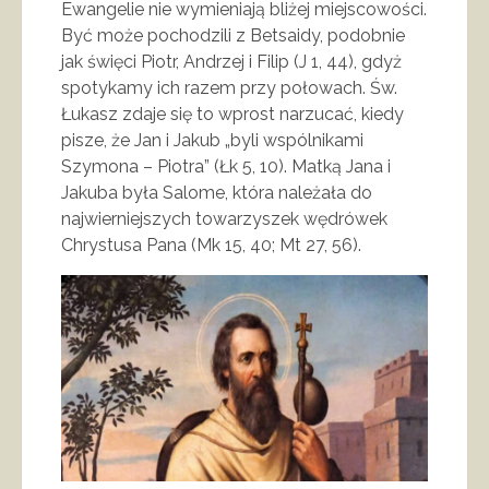
Ewangelie nie wymieniają bliżej miejscowości.
Być może pochodzili z Betsaidy, podobnie
jak święci Piotr, Andrzej i Filip (J 1, 44), gdyż
spotykamy ich razem przy połowach. Św.
Łukasz zdaje się to wprost narzucać, kiedy
pisze, że Jan i Jakub „byli wspólnikami
Szymona – Piotra” (Łk 5, 10). Matką Jana i
Jakuba była Salome, która należała do
najwierniejszych towarzyszek wędrówek
Chrystusa Pana (Mk 15, 40; Mt 27, 56).