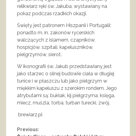
relikwiarz ręki św. Jakuba, wystawiany na
pokaz podczas rzadkich okazji.
Święty jest patronem Hiszpanii i Portugalii;
ponadto m. in. zakonów rycerskich
walczących z islamem, czapników,
hospicjów, szpitali, kapeluszników,
pielgrzymów, sierot.
W ikonografii św. Jakub przedstawiany jest
jako starzec o silnej budowie ciała w długiej
tunice i w płaszczu lub jako pielgrzym w
miękkim kapeluszu z szerokim rondem. Jego
atrybutami są: bukłak, kij pielgrzyma, księga,
miecz, muszla, torba, turban turecki, zwój.
brewiarz.pl
Continue
Previous: