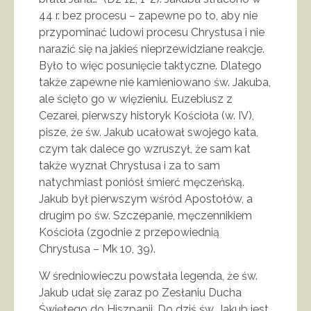
44 r. bez procesu – zapewne po to, aby nie
przypominać ludowi procesu Chrystusa i nie
narazić się na jakieś nieprzewidziane reakcje.
Było to więc posunięcie taktyczne. Dlatego
także zapewne nie kamieniowano św. Jakuba,
ale ścięto go w więzieniu. Euzebiusz z
Cezarei, pierwszy historyk Kościoła (w. IV),
pisze, że św. Jakub ucałował swojego kata,
czym tak dalece go wzruszył, że sam kat
także wyznał Chrystusa i za to sam
natychmiast poniósł śmierć męczeńską.
Jakub był pierwszym wśród Apostołów, a
drugim po św. Szczepanie, męczennikiem
Kościoła (zgodnie z przepowiednią
Chrystusa – Mk 10, 39).
W średniowieczu powstała legenda, że św.
Jakub udał się zaraz po Zesłaniu Ducha
Świętego do Hiszpanii. Do dziś św. Jakub jest