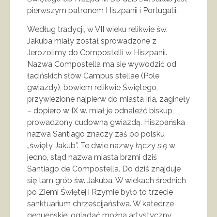
pierwszym patronem Hiszpanii i Portugalii.
Według tradycji, w VII wieku relikwie św.
Jakuba miały został sprowadzone z
Jerozolimy do Compostelli w Hiszpanii.
Nazwa Compostella ma się wywodzić od
łacińskich słów Campus stellae (Pole
gwiazdy), bowiem relikwie Świętego,
przywiezione najpierw do miasta Iria, zaginęły
– dopiero w IX w. miał je odnaleźć biskup,
prowadzony cudowną gwiazdą. Hiszpańska
nazwa Santiago znaczy zaś po polsku
„święty Jakub”. Te dwie nazwy łączy się w
jedno, stąd nazwa miasta brzmi dziś
Santiago de Compostella. Do dziś znajduje
się tam grób św. Jakuba. W wiekach średnich
po Ziemi Świętej i Rzymie było to trzecie
sanktuarium chrześcijaństwa. W katedrze
genueńskiej oglądać można artystyczny