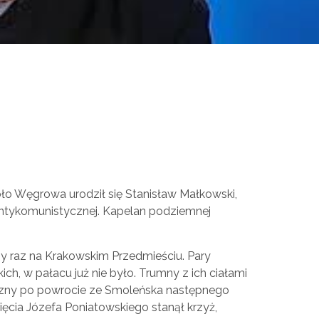
 koło Węgrowa urodził się Stanisław Małkowski,
 antykomunistycznej. Kapelan podziemnej
wszy raz na Krakowskim Przedmieściu. Pary
ich, w pałacu już nie było. Trumny z ich ciałami
czny po powrocie ze Smoleńska następnego
ięcia Józefa Poniatowskiego stanął krzyż,