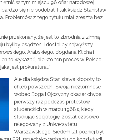
miętnić w tym miejscu 96 ofiar narodowej
bardzo się nie podobał. I tak ksiądz Stanisław
a. Problemów z tego tytułu miał zresztą bez
ie przekonany, że jest to zbrodnia z zimną
ju byliby osądzeni i dostaliby najwyższy
rowskiego, Arabskiego, Bogdana Klicha i
ien to wykazać, ale kto ten proces w Polsce
aka jest prokuratura…”.
Ale dla księdza Stanisława kłopoty to
chleb powszedni. Swoją niezłomność
wobec Boga i Ojczyzny okazał chyba
pierwszy raz podczas protestów
studenckich w marcu 1968 r., kiedy
studiując socjologię, został czasowo
relegowany z Uniwersytetu
Warszawskiego. Siedem lat później był
Sejmu PRL przeciwko wpisaniu do konstytucji