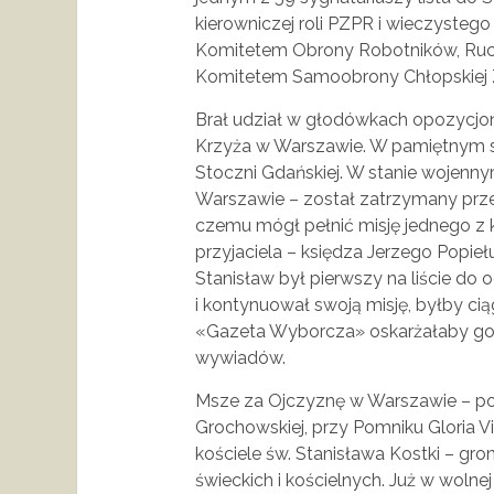
kierowniczej roli PZPR i wieczyste
Komitetem Obrony Robotników, Ruc
Komitetem Samoobrony Chłopskiej Zi
Brał udział w głodówkach opozycjon
Krzyża w Warszawie. W pamiętnym si
Stoczni Gdańskiej. W stanie wojenny
Warszawie – został zatrzymany przez 
czemu mógł pełnić misję jednego z 
przyjaciela – księdza Jerzego Popie
Stanisław był pierwszy na liście do o
i kontynuował swoją misję, byłby c
«Gazeta Wyborcza» oskarżałaby go 
wywiadów.
Msze za Ojczyznę w Warszawie – p
Grochowskiej, przy Pomniku Gloria 
kościele św. Stanisława Kostki – gro
świeckich i kościelnych. Już w wolne