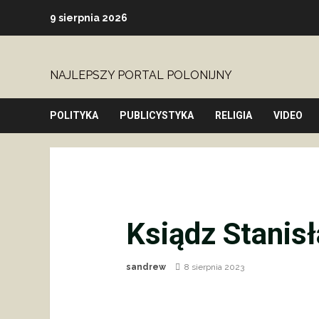
Skip
9 sierpnia 2026
to
content
NAJLEPSZY PORTAL POLONIJNY
POLITYKA
PUBLICYSTYKA
RELIGIA
VIDEO
Ksiądz Stanis
sandrew
8 sierpnia 2023