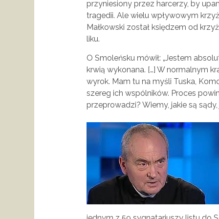
przyniesiony przez harcerzy, by upa
tragedii. Ale wielu wpływowym krzyż 
Małkowski został księdzem od krzyż
liku.
O Smoleńsku mówił: „Jestem absolutn
krwią wykonana. […] W normalnym kra
wyrok. Mam tu na myśli Tuska, Komo
szereg ich wspólników. Proces powin
przeprowadzi? Wiemy, jakie są sądy, j
jednym z 59 sygnatariuszy listu do 