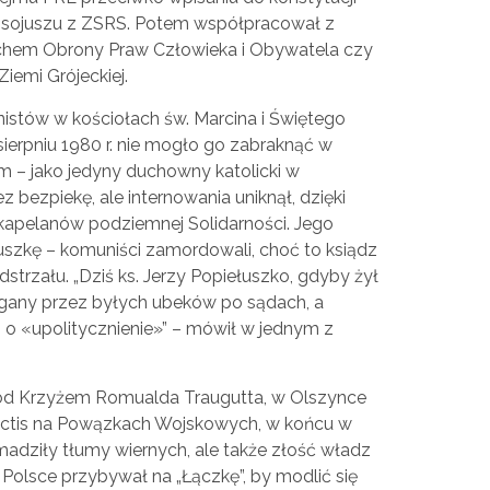
go sojuszu z ZSRS. Potem współpracował z
hem Obrony Praw Człowieka i Obywatela czy
emi Grójeckiej.
istów w kościołach św. Marcina i Świętego
erpniu 1980 r. nie mogło go zabraknąć w
m – jako jedyny duchowny katolicki w
bezpiekę, ale internowania uniknął, dzięki
kapelanów podziemnej Solidarności. Jego
łuszkę – komuniści zamordowali, choć to ksiądz
dstrzału. „Dziś ks. Jerzy Popiełuszko, gdyby żył
iągany przez byłych ubeków po sądach, a
o «upolitycznienie»” – mówił w jednym z
od Krzyżem Romualda Traugutta, w Olszynce
Victis na Powązkach Wojskowych, w końcu w
madziły tłumy wiernych, ale także złość władz
j Polsce przybywał na „Łączkę”, by modlić się