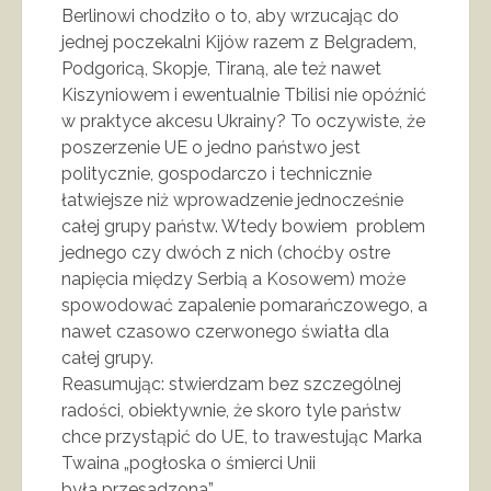
Berlinowi chodziło o to, aby wrzucając do
jednej poczekalni Kijów razem z Belgradem,
Podgoricą, Skopje, Tiraną, ale też nawet
Kiszyniowem i ewentualnie Tbilisi nie opóźnić
w praktyce akcesu Ukrainy? To oczywiste, że
poszerzenie UE o jedno państwo jest
politycznie, gospodarczo i technicznie
łatwiejsze niż wprowadzenie jednocześnie
całej grupy państw. Wtedy bowiem problem
jednego czy dwóch z nich (choćby ostre
napięcia między Serbią a Kosowem) może
spowodować zapalenie pomarańczowego, a
nawet czasowo czerwonego światła dla
całej grupy.
Reasumując: stwierdzam bez szczególnej
radości, obiektywnie, że skoro tyle państw
chce przystąpić do UE, to trawestując Marka
Twaina „pogłoska o śmierci Unii
była przesadzona”…