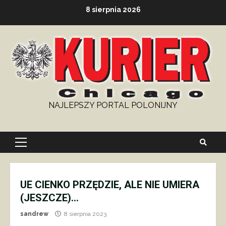
Skip
8 sierpnia 2026
to
content
NAJLEPSZY PORTAL POLONIJNY
Primary
Menu
UE CIENKO PRZĘDZIE, ALE NIE UMIERA
(JESZCZE)…
sandrew
8 sierpnia 2023