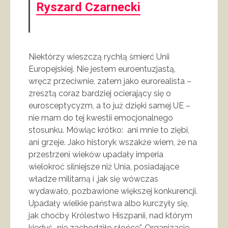
Ryszard Czarnecki
Niektórzy wieszczą rychłą śmierć Unii
Europejskiej. Nie jestem euroentuzjastą,
wręcz przeciwnie, zatem jako eurorealista –
zresztą coraz bardziej ocierający się o
eurosceptycyzm, a to już dzięki samej UE –
nie mam do tej kwestii emocjonalnego
stosunku. Mówiąc krótko: ani mnie to ziębi,
ani grzeje. Jako historyk wszakże wiem, że na
przestrzeni wieków upadały imperia
wielokroć silniejsze niż Unia, posiadające
władze militarną i ,jak się wówczas
wydawało, pozbawione większej konkurencji.
Upadały wielkie państwa albo kurczyły się,
jak choćby Królestwo Hiszpanii, nad którym
kiedyś „nie zachodziło słońce”. Organizacje