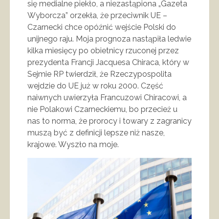
się medialne piekło, a niezastąpiona „Gazeta
Wyborcza” orzekła, że przeciwnik UE –
Czarnecki chce opóźnić wejście Polski do
unijnego raju. Moja prognoza nastąpiła ledwie
kilka miesięcy po obietnicy rzuconej przez
prezydenta Francji Jacquesa Chiraca, który w
Sejmie RP twierdził, że Rzeczypospolita
wejdzie do UE już w roku 2000. Część
naiwnych uwierzyła Francuzowi Chiracowi, a
nie Polakowi Czarneckiemu, bo przecież u
nas to norma, że prorocy i towary z zagranicy
muszą być z definicji lepsze niż nasze,
krajowe. Wyszło na moje.