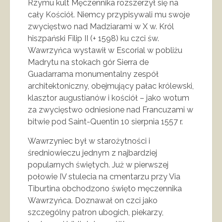
Rzymu kult Męczennika rozszerzył się na
cały Kościół. Niemcy przypisywali mu swoje
zwycięstwo nad Madziarami w X w. Król
hiszpański Filip II (+ 1598) ku czci św.
Wawrzyńca wystawił w Escorial w pobliżu
Madrytu na stokach gór Sierra de
Guadarrama monumentalny zespół
architektoniczny, obejmujący pałac królewski,
klasztor augustianów i kościół – jako wotum
za zwycięstwo odniesione nad Francuzami w
bitwie pod Saint-Quentin 10 sierpnia 1557 r.
Wawrzyniec był w starożytności i
średniowieczu jednym z najbardziej
popularnych świętych. Już w pierwszej
połowie IV stulecia na cmentarzu przy Via
Tiburtina obchodzono święto męczennika
Wawrzyńca. Doznawał on czci jako
szczególny patron ubogich, piekarzy,