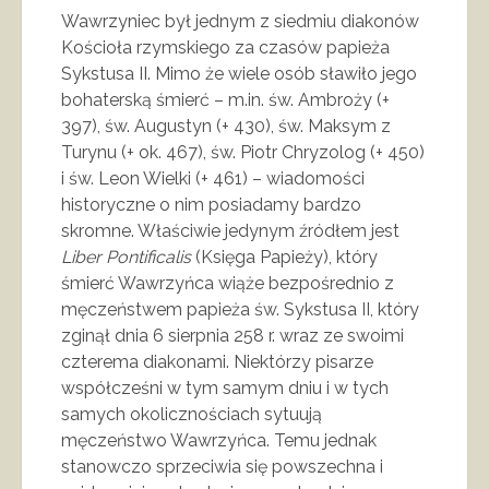
Wawrzyniec był jednym z siedmiu diakonów
Kościoła rzymskiego za czasów papieża
Sykstusa II. Mimo że wiele osób sławiło jego
bohaterską śmierć – m.in. św. Ambroży (+
397), św. Augustyn (+ 430), św. Maksym z
Turynu (+ ok. 467), św. Piotr Chryzolog (+ 450)
i św. Leon Wielki (+ 461) – wiadomości
historyczne o nim posiadamy bardzo
skromne. Właściwie jedynym źródłem jest
Liber Pontificalis
(Księga Papieży), który
śmierć Wawrzyńca wiąże bezpośrednio z
męczeństwem papieża św. Sykstusa II, który
zginął dnia 6 sierpnia 258 r. wraz ze swoimi
czterema diakonami. Niektórzy pisarze
współcześni w tym samym dniu i w tych
samych okolicznościach sytuują
męczeństwo Wawrzyńca. Temu jednak
stanowczo sprzeciwia się powszechna i