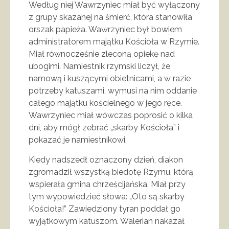
Według niej Wawrzyniec miał być wyłączony
z grupy skazanej na śmierć, która stanowiła
orszak papieża. Wawrzyniec był bowiem
administratorem majątku Kościoła w Rzymie.
Miał równocześnie zleconą opiekę nad
ubogimi. Namiestnik rzymski liczył, że
namową i kuszącymi obietnicami, a w razie
potrzeby katuszami, wymusi na nim oddanie
całego majątku kościelnego w jego ręce.
Wawrzyniec miał wówczas poprosić o kilka
dni, aby mógł zebrać „skarby Kościoła” i
pokazać je namiestnikowi.
Kiedy nadszedł oznaczony dzień, diakon
zgromadził wszystką biedotę Rzymu, którą
wspierała gmina chrześcijańska. Miał przy
tym wypowiedzieć słowa: „Oto są skarby
Kościoła!” Zawiedziony tyran poddał go
wyjątkowym katuszom. Walerian nakazał