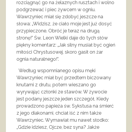
rozciągnąć go na żelaznych rusztach i wolno
podgrzewać i piec żywcem w ogniu.
Wawrzyniec miał się zdobyć jeszcze na
słowa: „Widzisz, że ciało moje jest już dosyć
przypieczone. Obróć je teraz na drugą
stronę!” Św. Leon Wielki daje do tych słów
piękny komentarz: „Jak silny musiał być ogień
miłości Chrystusowej, skoro gasił on żar
ognia naturalnego!”.
Według wspomnianego opisu męki
Wawrzyniec miał być przedtem biczowany
knutami z drutu, potem wieszano go
wyrywając członki ze stawów. W żywocie
jest podany jeszcze jeden szczegół. Kiedy
prowadzono papieża św. Sykstusa na śmierć
z jego diakonami, chciał iść z nim także
Wawrzyniec. Wymawiał mu nawet słodko:
„Gdzie idziesz, Ojcze, bez syna? Jakże