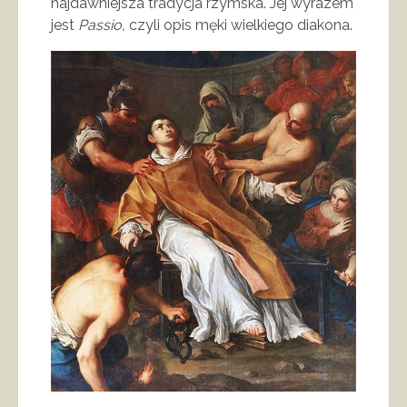
najdawniejsza tradycja rzymska. Jej wyrazem
jest
Passio,
czyli opis męki wielkiego diakona.