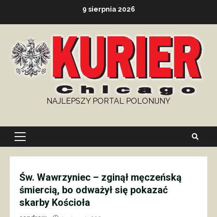
Skip
9 sierpnia 2026
to
content
NAJLEPSZY PORTAL POLONIJNY
Primary
Menu
Św. Wawrzyniec – zginął męczeńską
śmiercią, bo odważył się pokazać
skarby Kościoła