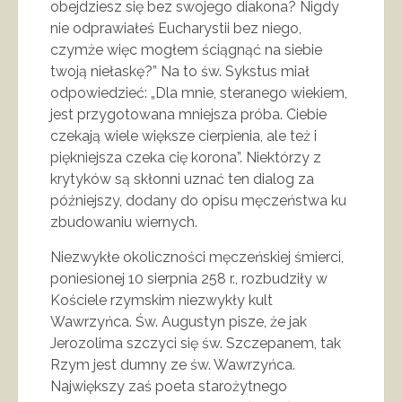
obejdziesz się bez swojego diakona? Nigdy
nie odprawiałeś Eucharystii bez niego,
czymże więc mogłem ściągnąć na siebie
twoją niełaskę?” Na to św. Sykstus miał
odpowiedzieć: „Dla mnie, steranego wiekiem,
jest przygotowana mniejsza próba. Ciebie
czekają wiele większe cierpienia, ale też i
piękniejsza czeka cię korona”. Niektórzy z
krytyków są skłonni uznać ten dialog za
późniejszy, dodany do opisu męczeństwa ku
zbudowaniu wiernych.
Niezwykłe okoliczności męczeńskiej śmierci,
poniesionej 10 sierpnia 258 r., rozbudziły w
Kościele rzymskim niezwykły kult
Wawrzyńca. Św. Augustyn pisze, że jak
Jerozolima szczyci się św. Szczepanem, tak
Rzym jest dumny ze św. Wawrzyńca.
Największy zaś poeta starożytnego