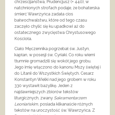
chrześcijaństwa, Prudencjusz (+ 440), w
natchnionych strofach podaje, że bohaterska
śmierć Wawrzyńca zadała cios
bałwochwalstwu, które od tego czasu
zaczęło chylić się ku upadkowi aż do
ostatecznego zwycięstwa Chrystusowego
Kościoła.
Ciało Męczennika pogrzebał św. Justyn,
kapłan, w posesji św. Cyriaki. Co roku wierni
tłumnie gromadzili się wokół jego grobu.
Jego imię włączono do kanonu Mszy świętej i
do Litanii do Wszystkich Świętych. Cesarz
Konstantyn Wielki nad jego grobem w roku
330 wystawił bazylikę. Jeden z
najdawniejszych zbiorów tekstów
liturgicznych, zwany
Sakramentarzem
Leoniańskim,
posiada kilkanaście różnych
tekstów na uroczystość św. Wawrzyńca. Z