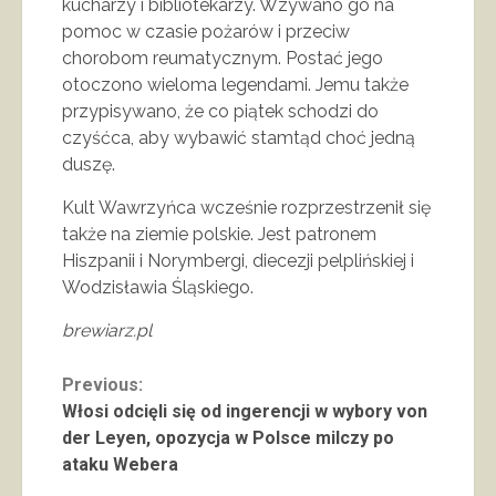
kucharzy i bibliotekarzy. Wzywano go na
pomoc w czasie pożarów i przeciw
chorobom reumatycznym. Postać jego
otoczono wieloma legendami. Jemu także
przypisywano, że co piątek schodzi do
czyśćca, aby wybawić stamtąd choć jedną
duszę.
Kult Wawrzyńca wcześnie rozprzestrzenił się
także na ziemie polskie. Jest patronem
Hiszpanii i Norymbergi, diecezji pelplińskiej i
Wodzisławia Śląskiego.
brewiarz.pl
Continue
Previous:
Włosi odcięli się od ingerencji w wybory von
Reading
der Leyen, opozycja w Polsce milczy po
ataku Webera