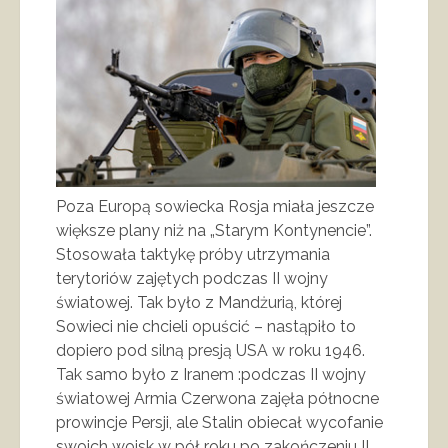
Poza Europą sowiecka Rosja miała jeszcze
większe plany niż na „Starym Kontynencie”.
Stosowała taktykę próby utrzymania
terytoriów zajętych podczas II wojny
światowej. Tak było z Mandżurią, której
Sowieci nie chcieli opuścić – nastąpiło to
dopiero pod silną presją USA w roku 1946.
Tak samo było z Iranem :podczas II wojny
światowej Armia Czerwona zajęła północne
prowincje Persji, ale Stalin obiecał wycofanie
swoich wojsk w pół roku po zakończeniu II