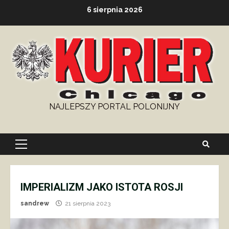
Skip
6 sierpnia 2026
to
content
NAJLEPSZY PORTAL POLONIJNY
Primary
Menu
IMPERIALIZM JAKO ISTOTA ROSJI
sandrew
21 sierpnia 2023