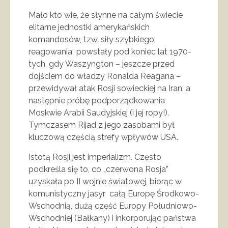
Mało kto wie, że słynne na całym świecie
elitarne jednostki amerykańskich
komandosów, tzw. siły szybkiego
reagowania powstały pod koniec lat 1970-
tych, gdy Waszyngton – jeszcze przed
dojściem do władzy Ronalda Reagana –
przewidywał atak Rosji sowieckiej na Iran, a
następnie próbę podporządkowania
Moskwie Arabii Saudyjskiej (i jej ropy!).
Tymczasem Rijad z jego zasobami był
kluczową częścią strefy wpływów USA.
Istotą Rosji jest imperializm. Często
podkreśla się to, co „czerwona Rosja”
uzyskała po II wojnie światowej, biorąc w
komunistyczny jasyr całą Europę Środkowo-
Wschodnią, dużą część Europy Południowo-
Wschodniej (Bałkany) i inkorporując państwa