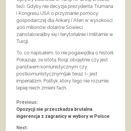
też). Gdyby nie decyzja prezydenta Trumana
i Kongresu USA o przyznanie pomocy
gospodarczej dla Ankary i Aten w wysokości
400 milionów dolarów Sowieci
zainstalowaliby się i terytorialnie i militarnie w
Turcji.
To, co napisałem, to nie pogawędka o historii.
Pokazuję, że istotą Rosji, obojętnie czy jest
państwem komunistycznym czy
postkomunistycznym(jak teraz )– jest
imperializm. Polityk, który tego nie rozumie,
lepiej niech zmieni fach.
Continue
Previous:
Opozycji nie przeszkadza brutalna
Reading
ingerencja z zagranicy w wybory w Polsce
Next: