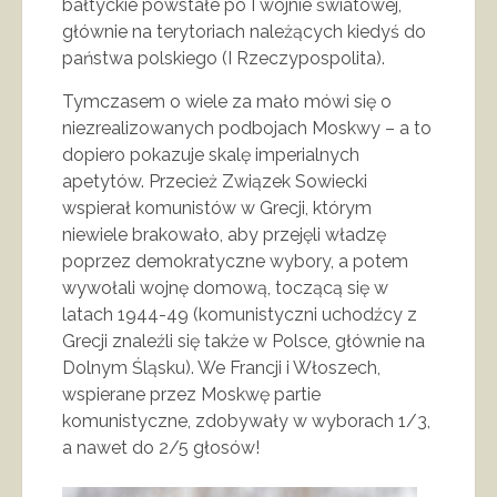
bałtyckie powstałe po I wojnie światowej,
głównie na terytoriach należących kiedyś do
państwa polskiego (I Rzeczypospolita).
Tymczasem o wiele za mało mówi się o
niezrealizowanych podbojach Moskwy – a to
dopiero pokazuje skalę imperialnych
apetytów. Przecież Związek Sowiecki
wspierał komunistów w Grecji, którym
niewiele brakowało, aby przejęli władzę
poprzez demokratyczne wybory, a potem
wywołali wojnę domową, toczącą się w
latach 1944-49 (komunistyczni uchodźcy z
Grecji znaleźli się także w Polsce, głównie na
Dolnym Śląsku). We Francji i Włoszech,
wspierane przez Moskwę partie
komunistyczne, zdobywały w wyborach 1/3,
a nawet do 2/5 głosów!