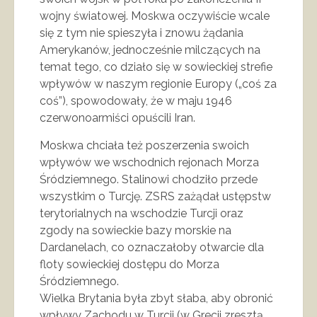
wojny światowej. Moskwa oczywiście wcale
się z tym nie spieszyła i znowu żądania
Amerykanów, jednocześnie milczących na
temat tego, co działo się w sowieckiej strefie
wpływów w naszym regionie Europy („coś za
coś”), spowodowały, że w maju 1946
czerwonoarmiści opuścili Iran.
Moskwa chciała też poszerzenia swoich
wpływów we wschodnich rejonach Morza
Śródziemnego. Stalinowi chodziło przede
wszystkim o Turcję. ZSRS zażądał ustępstw
terytorialnych na wschodzie Turcji oraz
zgody na sowieckie bazy morskie na
Dardanelach, co oznaczałoby otwarcie dla
floty sowieckiej dostępu do Morza
Śródziemnego.
Wielka Brytania była zbyt słaba, aby obronić
wpływy Zachodu w Turcji (w Grecji zresztą