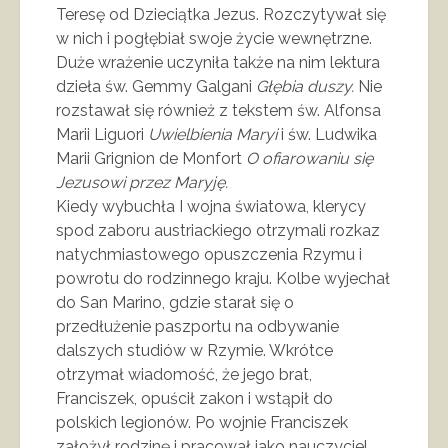
Teresę od Dzieciątka Jezus. Rozczytywał się
w nich i pogłębiał swoje życie wewnętrzne.
Duże wrażenie uczyniła także na nim lektura
dzieła św. Gemmy Galgani
Głębia duszy.
Nie
rozstawał się również z tekstem św. Alfonsa
Marii Liguori
Uwielbienia Maryi
i św. Ludwika
Marii Grignion de Monfort
O ofiarowaniu się
Jezusowi przez Maryję.
Kiedy wybuchła I wojna światowa, klerycy
spod zaboru austriackiego otrzymali rozkaz
natychmiastowego opuszczenia Rzymu i
powrotu do rodzinnego kraju. Kolbe wyjechał
do San Marino, gdzie starał się o
przedłużenie paszportu na odbywanie
dalszych studiów w Rzymie. Wkrótce
otrzymał wiadomość, że jego brat,
Franciszek, opuścił zakon i wstąpił do
polskich legionów. Po wojnie Franciszek
założył rodzinę i pracował jako nauczyciel,