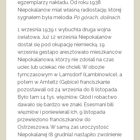
egzemplarzy nakładu. Od roku 1938
Niepokalanów miał własną radiostację, której
sygnałem była melodia
Po górach, dolinach.
1 września 1939 r. wybuchła druga wojna
światowa. Już 12 września Niepokalanów
dostał się pod okupację niemiecką. 19
września gestapo aresztowało mieszkańców
Niepokalanowa, którzy nie zdołali na czas
uciec lub uciekać nie chcieli. W obozie
tymczasowym w Lamsdorf (Łambinowice), a
potem w Amteitz (Gębice) franciszkanie
pozostawali od 24 września do 8 listopada.
Było tam 14 tys. więźniów. Głód i robactwo
dawało się bardzo we znaki. Esesmani bili
więźniów i poniewierali ich. 9 listopada
przewieziono franciszkanów do
Ostrzeszowa. W samą zaś uroczystość
Niepokalanej (8 grudnia) nastąpiło zwolnienie