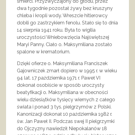
śmierci. Przyzwyczajony do głodu, przez
dwa tygodnie pozostał żywy bez kruszyny
chleba i kropli wody. Wreszcie hitlerowcy
dobili go zastrzykiem fenolu. Stało się to dnia
14 sierpnia 1941 roku. Była to wigilia
uroczystości Wniebowzięcia Najświętszej
Maryi Panny. Ciało o. Maksymiliana zostało
spalone w krematorium.
Dzięki ofierze o. Maksymiliana Franciszek
Gajowniczek zmarł dopiero w 1995 r. w wieku
94 lat. 17 października 1971 r. Paweł VI
dokonał osobiście w sposób uroczysty
beatyfikacji o. Maksymiliana w obecności
wielu dziesiątków tysięcy wiernych z całego
świata i ponad 3 tys. pielgrzymów z Polski.
Kanonizacji dokonał 10 października 1982 r.
św. Jan Paweł II. Podczas swej II pielgrzymki
do Ojczyzny nawiedził Niepokalanów 18