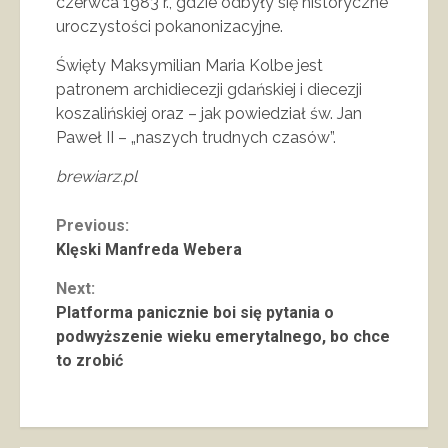
czerwca 1983 r., gdzie odbyły się historyczne
uroczystości pokanonizacyjne.
Święty Maksymilian Maria Kolbe jest
patronem archidiecezji gdańskiej i diecezji
koszalińskiej oraz – jak powiedział św. Jan
Paweł II – „naszych trudnych czasów”.
brewiarz.pl
Continue
Previous:
Klęski Manfreda Webera
Reading
Next:
Platforma panicznie boi się pytania o
podwyższenie wieku emerytalnego, bo chce
to zrobić