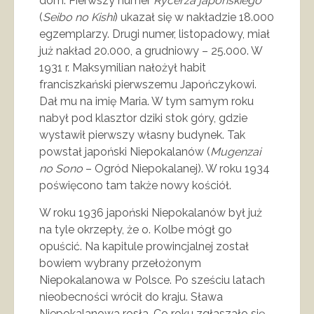
dom. Pierwszy numer
Rycerza japońskiego
(
Seibo no Kishi
) ukazał się w nakładzie 18.000
egzemplarzy. Drugi numer, listopadowy, miał
już nakład 20.000, a grudniowy – 25.000. W
1931 r. Maksymilian nałożył habit
franciszkański pierwszemu Japończykowi.
Dał mu na imię Maria. W tym samym roku
nabył pod klasztor dziki stok góry, gdzie
wystawił pierwszy własny budynek. Tak
powstał japoński Niepokalanów (
Mugenzai
no Sono
– Ogród Niepokalanej). W roku 1934
poświęcono tam także nowy kościół.
W roku 1936 japoński Niepokalanów był już
na tyle okrzepły, że o. Kolbe mógł go
opuścić. Na kapitule prowincjalnej został
bowiem wybrany przełożonym
Niepokalanowa w Polsce. Po sześciu latach
nieobecności wrócił do kraju. Sława
Niepokalanowa rosła. Co roku zgłaszało się