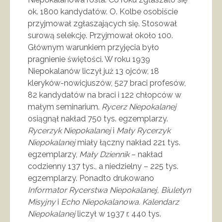
ok. 1800 kandydatów. O. Kolbe osobiście
przyjmował zgłaszających się. Stosował
surową selekcję. Przyjmował około 100.
Głównym warunkiem przyjęcia było
pragnienie świętości. W roku 1939
Niepokalanów liczył już 13 ojców, 18
kleryków-nowicjuszów, 527 braci profesów,
82 kandydatów na braci i 122 chłopców w
małym seminarium.
Rycerz Niepokalanej
osiągnął nakład 750 tys. egzemplarzy.
Rycerzyk Niepokalanej
i
Mały Rycerzyk
Niepokalanej
miały łączny nakład 221 tys.
egzemplarzy,
Mały Dziennik
– nakład
codzienny 137 tys., a niedzielny – 225 tys.
egzemplarzy. Ponadto drukowano
Informator Rycerstwa Niepokalanej,
Biuletyn
Misyjny
i
Echo Niepokalanowa.
Kalendarz
Niepokalanej
liczył w 1937 r. 440 tys.