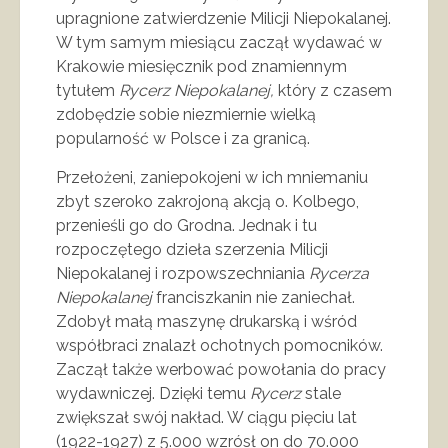
upragnione zatwierdzenie Milicji Niepokalanej.
W tym samym miesiącu zaczął wydawać w
Krakowie miesięcznik pod znamiennym
tytułem
Rycerz Niepokalanej,
który z czasem
zdobędzie sobie niezmiernie wielką
popularność w Polsce i za granicą.
Przełożeni, zaniepokojeni w ich mniemaniu
zbyt szeroko zakrojoną akcją o. Kolbego,
przenieśli go do Grodna. Jednak i tu
rozpoczętego dzieła szerzenia Milicji
Niepokalanej i rozpowszechniania
Rycerza
Niepokalanej
franciszkanin nie zaniechał.
Zdobył małą maszynę drukarską i wśród
współbraci znalazł ochotnych pomocników.
Zaczął także werbować powołania do pracy
wydawniczej. Dzięki temu
Rycerz
stale
zwiększał swój nakład. W ciągu pięciu lat
(1922-1927) z 5.000 wzrósł on do 70.000