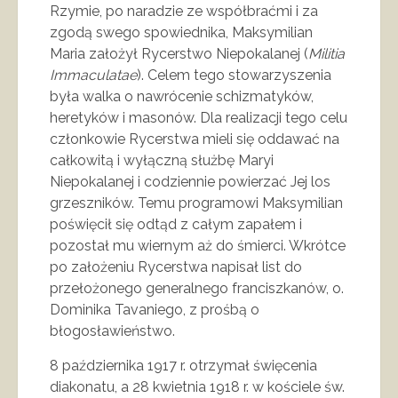
Rzymie, po naradzie ze współbraćmi i za
zgodą swego spowiednika, Maksymilian
Maria założył Rycerstwo Niepokalanej (
Militia
Immaculatae
). Celem tego stowarzyszenia
była walka o nawrócenie schizmatyków,
heretyków i masonów. Dla realizacji tego celu
członkowie Rycerstwa mieli się oddawać na
całkowitą i wyłączną służbę Maryi
Niepokalanej i codziennie powierzać Jej los
grzeszników. Temu programowi Maksymilian
poświęcił się odtąd z całym zapałem i
pozostał mu wiernym aż do śmierci. Wkrótce
po założeniu Rycerstwa napisał list do
przełożonego generalnego franciszkanów, o.
Dominika Tavaniego, z prośbą o
błogosławieństwo.
8 października 1917 r. otrzymał święcenia
diakonatu, a 28 kwietnia 1918 r. w kościele św.