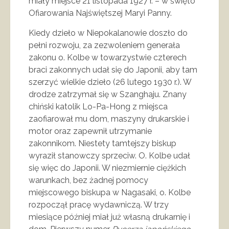
miały miejsce 21 listopada 1927 r. – w święto
Ofiarowania Najświętszej Maryi Panny.
Kiedy dzieło w Niepokalanowie doszło do
pełni rozwoju, za zezwoleniem generała
zakonu o. Kolbe w towarzystwie czterech
braci zakonnych udał się do Japonii, aby tam
szerzyć wielkie dzieło (26 lutego 1930 r.). W
drodze zatrzymał się w Szanghaju. Znany
chiński katolik Lo-Pa-Hong z miejsca
zaofiarował mu dom, maszyny drukarskie i
motor oraz zapewnił utrzymanie
zakonnikom. Niestety tamtejszy biskup
wyraził stanowczy sprzeciw. O. Kolbe udał
się więc do Japonii. W niezmiernie ciężkich
warunkach, bez żadnej pomocy
miejscowego biskupa w Nagasaki, o. Kolbe
rozpoczął pracę wydawniczą. W trzy
miesiące później miał już własną drukarnię i