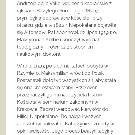
Andrzeja della Valle święcenia kapłańskie z
rąk kard. Bazylego Pompilego. Mszę
prymicyjną odprawiał w kościele i przy
ołtarzu, gdzie w 1842 r. Niepokalana objawiła
się Alfonsowi Ratisbonnowi. 22 lipca 1919 r. o.
Maksymilian Kolbe ukończył wydział
teologiczny – również ze stopniem
naukowym doktora.
W roku 1919, po siedmiu latach pobytu w
Rzymie, o. Maksymilian wrócił do Polski.
Postanawił dołożyć wszystkich sił, aby stała
się ona królestwem Maryi. Przełożeni
przeznaczyli go na nauczyciela historii
Kościoła w seminarium zakonnym w
Krakowie. Zaczął werbować kleryków do
Milicji Niepokalanej. Do najgorliwszych
apostołów należał o. Katarzyniec, zmarły w
opinii świętości. Jego proces beatyfikacyjny