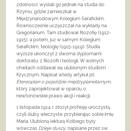
zdolności, wysłali go jednak na studia do
Rzymu, gdzie zamieszkał w
Międzynarodowym Kolegium Serafickim.
Równocześnie uczęszczał na wykłady na
Gregorianum. Tam studiował filozofię (1912-
1915), a potem, już w samym Kolegium
Serafickim, teologię (1915-1919). Studia
wyższe ukończył z dwoma dyplomami
doktoratu: z filozofii i teologii. W wolnych
chwilach oddawał się ulubionym studiom
fizycznym. Napisał wtedy artykuł pt.
Etereoplan o pojeździe międzyplanetarnym,
który zaprojektował w oparciu o
newtonowskie prawo akcji i reakcji.
1 listopada 1914 r. złożył profesję uroczystą,
czyli śluby wieczyste, przybierając sobie imię
Maria. Ulubioną lekturą Kolbego były
wówczas
Dzieje duszy,
napisane przez św.