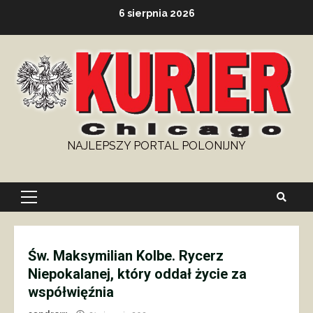
Skip
6 sierpnia 2026
to
content
NAJLEPSZY PORTAL POLONIJNY
Primary
Menu
Św. Maksymilian Kolbe. Rycerz
Niepokalanej, który oddał życie za
współwięźnia