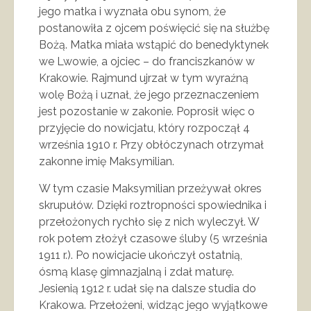
jego matka i wyznała obu synom, że
postanowiła z ojcem poświęcić się na służbę
Bożą. Matka miała wstąpić do benedyktynek
we Lwowie, a ojciec – do franciszkanów w
Krakowie. Rajmund ujrzał w tym wyraźną
wolę Bożą i uznał, że jego przeznaczeniem
jest pozostanie w zakonie. Poprosił więc o
przyjęcie do nowicjatu, który rozpoczął 4
września 1910 r. Przy obłóczynach otrzymał
zakonne imię Maksymilian.
W tym czasie Maksymilian przeżywał okres
skrupułów. Dzięki roztropności spowiednika i
przełożonych rychło się z nich wyleczył. W
rok potem złożył czasowe śluby (5 września
1911 r.). Po nowicjacie ukończył ostatnią,
ósmą klasę gimnazjalną i zdał maturę.
Jesienią 1912 r. udał się na dalsze studia do
Krakowa. Przełożeni, widząc jego wyjątkowe