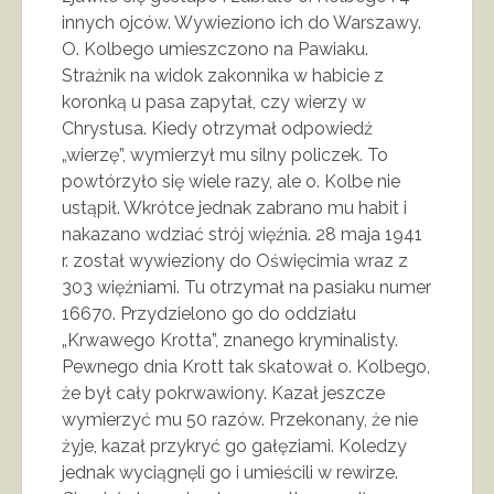
innych ojców. Wywieziono ich do Warszawy.
O. Kolbego umieszczono na Pawiaku.
Strażnik na widok zakonnika w habicie z
koronką u pasa zapytał, czy wierzy w
Chrystusa. Kiedy otrzymał odpowiedź
„wierzę”, wymierzył mu silny policzek. To
powtórzyło się wiele razy, ale o. Kolbe nie
ustąpił. Wkrótce jednak zabrano mu habit i
nakazano wdziać strój więźnia. 28 maja 1941
r. został wywieziony do Oświęcimia wraz z
303 więźniami. Tu otrzymał na pasiaku numer
16670. Przydzielono go do oddziału
„Krwawego Krotta”, znanego kryminalisty.
Pewnego dnia Krott tak skatował o. Kolbego,
że był cały pokrwawiony. Kazał jeszcze
wymierzyć mu 50 razów. Przekonany, że nie
żyje, kazał przykryć go gałęziami. Koledzy
jednak wyciągnęli go i umieścili w rewirze.