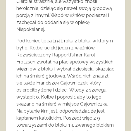
Cierpiał strasznie, ale wszystko znosił
heroicznie, dzieląc się nawet swoją głodową
porcją z innymi. Współwięźniów pocieszał i
zachęcał do oddania się w opiekę
Niepokalanej.
Pod koniec lipca 1941 roku z bloku, w którym
był o. Kolbe, uciekł jeden z więźniów.
Rozwścieczony Rapportführer Karol
Frotzsch zwołał na plac apelowy wszystkich
więźniów z bloku i wybrał dziesięciu, skazując
ich na śmierć głodową. Wśród nich znalazł
się także Franciszek Gajowniczek, który
osierociłby żonę i dzieci. Wtedy z szeregu
wystąpił o. Kolbe i poprosił, aby to jego
skazano na śmierć w miejsce Gajowniczka.
Na pytanie kim jest, odpowiedział, że jest
kapłanem katolickim. Poszedł więc z 9
towarzyszami do bloku 13, zwanego blokiem