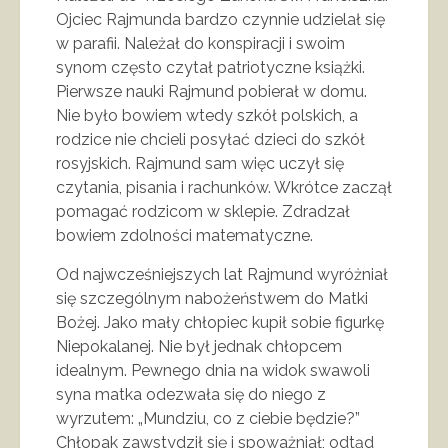
Ojciec Rajmunda bardzo czynnie udzielał się
w parafii. Należał do konspiracji i swoim
synom często czytał patriotyczne książki.
Pierwsze nauki Rajmund pobierał w domu.
Nie było bowiem wtedy szkół polskich, a
rodzice nie chcieli posyłać dzieci do szkół
rosyjskich. Rajmund sam więc uczył się
czytania, pisania i rachunków. Wkrótce zaczął
pomagać rodzicom w sklepie. Zdradzał
bowiem zdolności matematyczne.
Od najwcześniejszych lat Rajmund wyróżniał
się szczególnym nabożeństwem do Matki
Bożej. Jako mały chłopiec kupił sobie figurkę
Niepokalanej. Nie był jednak chłopcem
idealnym. Pewnego dnia na widok swawoli
syna matka odezwała się do niego z
wyrzutem: „Mundziu, co z ciebie będzie?”
Chłopak zawstydził się i spoważniał; odtąd