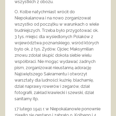
wszystkich z obozu.
O. Kolbe natychmiast wrócił do
Niepokalanowa i na nowo zorganizował
wszystko od początku w warunkach o wiele
trudniejszych. Trzeba było przygotować ok.
3 tys. miejsc dla wysiedlonych Polaków z
województwa poznańskiego, wśród których
było ok. 2 tys. Żydów. Ojciec Maksymilian
znowu zdołał skupić dokoła siebie wielu
współbraci. Nie mogąc wydawać żadnych
pism, zorganizował nieustanną adorację
Najświętszego Sakramentu i otworzył
warsztaty dla ludności: kuźnię, blacharnię,
dział naprawy rowerów i zegarów, dział
fotografii, zakład krawiecki i szewski, dział
sanitarny itp.
17 lutego 1941 r. w Niepokalanowie ponownie
zjawiło się gestapo i zabrało o. Kolbego i 4