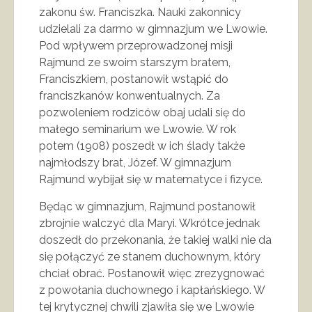
zakonu św. Franciszka. Nauki zakonnicy
udzielali za darmo w gimnazjum we Lwowie.
Pod wpływem przeprowadzonej misji
Rajmund ze swoim starszym bratem,
Franciszkiem, postanowił wstąpić do
franciszkanów konwentualnych. Za
pozwoleniem rodziców obaj udali się do
małego seminarium we Lwowie. W rok
potem (1908) poszedł w ich ślady także
najmłodszy brat, Józef. W gimnazjum
Rajmund wybijał się w matematyce i fizyce.
Będąc w gimnazjum, Rajmund postanowił
zbrojnie walczyć dla Maryi. Wkrótce jednak
doszedł do przekonania, że takiej walki nie da
się połączyć ze stanem duchownym, który
chciał obrać. Postanowił więc zrezygnować
z powołania duchownego i kapłańskiego. W
tej krytycznej chwili zjawiła się we Lwowie