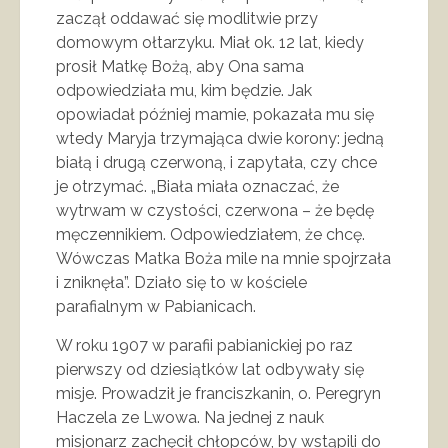
zaczął oddawać się modlitwie przy
domowym ołtarzyku. Miał ok. 12 lat, kiedy
prosił Matkę Bożą, aby Ona sama
odpowiedziała mu, kim będzie. Jak
opowiadał później mamie, pokazała mu się
wtedy Maryja trzymająca dwie korony: jedną
białą i drugą czerwoną, i zapytała, czy chce
je otrzymać. „Biała miała oznaczać, że
wytrwam w czystości, czerwona – że będę
męczennikiem. Odpowiedziałem, że chcę.
Wówczas Matka Boża mile na mnie spojrzała
i zniknęła”. Działo się to w kościele
parafialnym w Pabianicach.
W roku 1907 w parafii pabianickiej po raz
pierwszy od dziesiątków lat odbywały się
misje. Prowadził je franciszkanin, o. Peregryn
Haczela ze Lwowa. Na jednej z nauk
misjonarz zachęcił chłopców, by wstąpili do