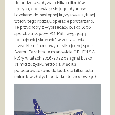
do budżetu wpływało kilka miliardów
złotych, poprawiała się jego płynność
i czekano do następnej kryzysowej sytuacji,
wtedy tego rodzaju operacje powtarzano.
Te przychody z wyprzedaży blisko 1000
spółek za rządów PO-PSL, wyglądają
„co najmniej skromnie” w zestawieniu
z wynikiem finansowym tylko jednej spółki
Skarbu Państwa , a mianowicie ORLEN S.A.,
który w latach 2016-2022 osiągnął blisko
71 mld zł zysku netto ( a więc już
po odprowadzeniu do budżetu kilkunastu
miliardów złotych podatku dochodowego)