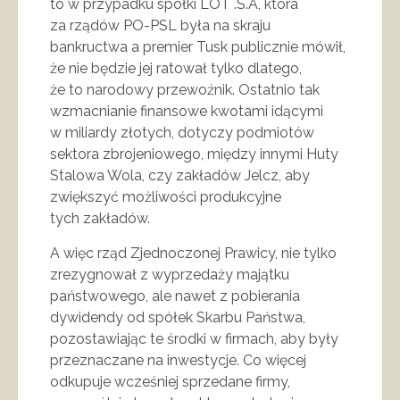
to w przypadku spółki LOT .S.A, która
za rządów PO-PSL była na skraju
bankructwa a premier Tusk publicznie mówił,
że nie będzie jej ratował tylko dlatego,
że to narodowy przewoźnik. Ostatnio tak
wzmacnianie finansowe kwotami idącymi
w miliardy złotych, dotyczy podmiotów
sektora zbrojeniowego, między innymi Huty
Stalowa Wola, czy zakładów Jelcz, aby
zwiększyć możliwości produkcyjne
tych zakładów.
A więc rząd Zjednoczonej Prawicy, nie tylko
zrezygnował z wyprzedaży majątku
państwowego, ale nawet z pobierania
dywidendy od spółek Skarbu Państwa,
pozostawiając te środki w firmach, aby były
przeznaczane na inwestycje. Co więcej
odkupuje wcześniej sprzedane firmy,