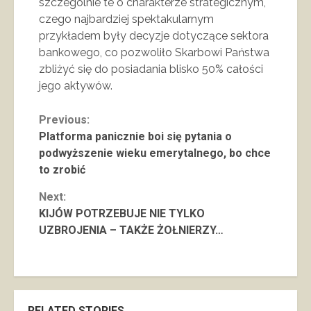
szczególnie te o charakterze strategicznym,
czego najbardziej spektakularnym
przykładem były decyzje dotyczące sektora
bankowego, co pozwoliło Skarbowi Państwa
zbliżyć się do posiadania blisko 50% całości
jego aktywów.
Continue
Previous:
Platforma panicznie boi się pytania o
Reading
podwyższenie wieku emerytalnego, bo chce
to zrobić
Next:
KIJÓW POTRZEBUJE NIE TYLKO
UZBROJENIA – TAKŻE ŻOŁNIERZY…
RELATED STORIES