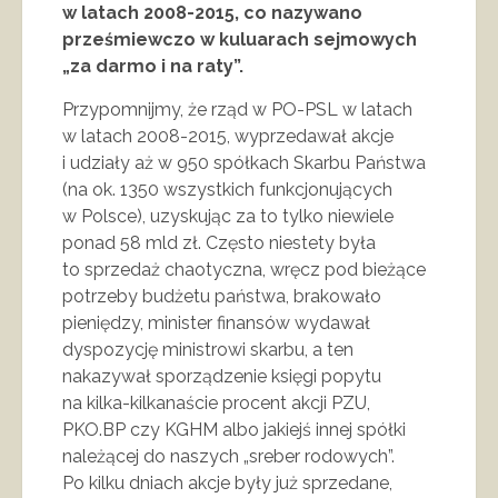
w latach 2008-2015, co nazywano
prześmiewczo w kuluarach sejmowych
„za darmo i na raty”.
Przypomnijmy, że rząd w PO-PSL w latach
w latach 2008-2015, wyprzedawał akcje
i udziały aż w 950 spółkach Skarbu Państwa
(na ok. 1350 wszystkich funkcjonujących
w Polsce), uzyskując za to tylko niewiele
ponad 58 mld zł. Często niestety była
to sprzedaż chaotyczna, wręcz pod bieżące
potrzeby budżetu państwa, brakowało
pieniędzy, minister finansów wydawał
dyspozycję ministrowi skarbu, a ten
nakazywał sporządzenie księgi popytu
na kilka-kilkanaście procent akcji PZU,
PKO.BP czy KGHM albo jakiejś innej spółki
należącej do naszych „sreber rodowych”.
Po kilku dniach akcje były już sprzedane,