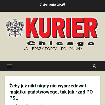
Skip
7 sierpnia 2026
to
content
NAJLEPSZY PORTAL POLONIJNY
Primary
Menu
Żeby już nikt nigdy nie wyprzedawał
majątku państwowego, tak jak rząd PO-
PSL