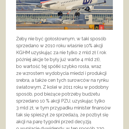
Żeby nie być gołosłownym, w taki sposób
sprzedano w 2010 roku właśnie 10% akcji
KGHM uzyskując za nie tylko 2 mld zł ( rok
później akcje te były już warte 4 mld zł),
bo wartość tej spółki szybko rosła, wraz
ze wzrostem wydobycia miedzi i produkcji
srebra, a także cen tych surowców na rynku
światowym. Z kolei w 2011 roku w podobny
sposób, pod bieżące potrzeby budżetu
sprzedano 10 % akcji PZU, uzyskując tylko
3 mld zł, w tym przypadku minister finansów
tak się spieszył ze sprzedażą, że pozbył się
akcji na parę tygodni przed decyzją
o wypłacie dywidendy, w ten sposób 220