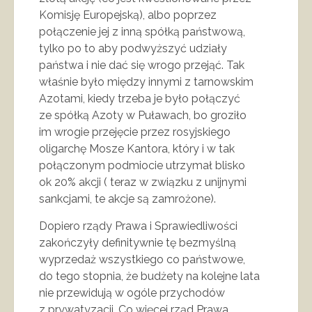
Komisję Europejską), albo poprzez
połączenie jej z inną spółką państwową,
tylko po to aby podwyższyć udziały
państwa i nie dać się wrogo przejąć. Tak
właśnie było między innymi z tarnowskim
Azotami, kiedy trzeba je było połączyć
ze spółką Azoty w Puławach, bo groziło
im wrogie przejęcie przez rosyjskiego
oligarchę Mosze Kantora, który i w tak
połączonym podmiocie utrzymał blisko
ok 20% akcji ( teraz w związku z unijnymi
sankcjami, te akcje są zamrożone).
Dopiero rządy Prawa i Sprawiedliwości
zakończyły definitywnie tę bezmyślną
wyprzedaż wszystkiego co państwowe,
do tego stopnia, że budżety na kolejne lata
nie przewidują w ogóle przychodów
z prywatyzacji. Co więcej rząd Prawa