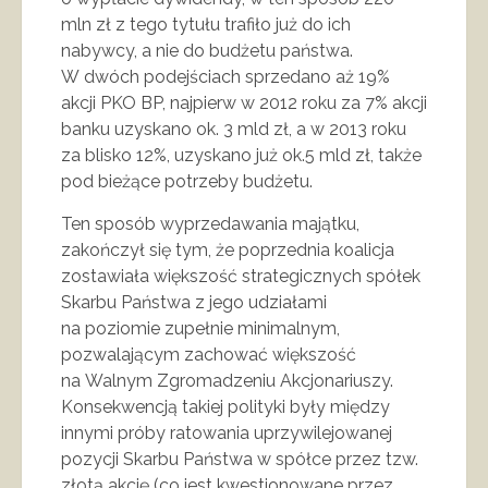
mln zł z tego tytułu trafiło już do ich
nabywcy, a nie do budżetu państwa.
W dwóch podejściach sprzedano aż 19%
akcji PKO BP, najpierw w 2012 roku za 7% akcji
banku uzyskano ok. 3 mld zł, a w 2013 roku
za blisko 12%, uzyskano już ok.5 mld zł, także
pod bieżące potrzeby budżetu.
Ten sposób wyprzedawania majątku,
zakończył się tym, że poprzednia koalicja
zostawiała większość strategicznych spółek
Skarbu Państwa z jego udziałami
na poziomie zupełnie minimalnym,
pozwalającym zachować większość
na Walnym Zgromadzeniu Akcjonariuszy.
Konsekwencją takiej polityki były między
innymi próby ratowania uprzywilejowanej
pozycji Skarbu Państwa w spółce przez tzw.
złotą akcję (co jest kwestionowane przez