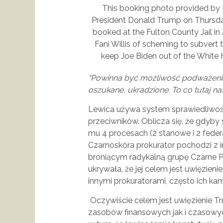
This booking photo provided by F
President Donald Trump on Thursday
booked at the Fulton County Jail in
Fani Willis of scheming to subvert t
keep Joe Biden out of the White H
“Powinna być możliwość podważeni
oszukane, ukradzione. To co tutaj na
Lewica używa system sprawiedliwośc
przeciwników. Oblicza się, że gdy
mu 4 procesach (2 stanowe i 2 federa
Czarnoskóra prokurator pochodzi z in
broniącym radykalną grupę Czarne P
ukrywała, że jej celem jest uwięzien
innymi prokuratorami, często ich k
Oczywiście celem jest uwięzienie T
zasobów finansowych jak i czasowyc