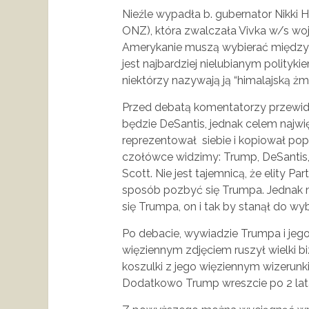
Nieźle wypadła b. gubernator Nikki
ONZ), która zwalczała Vivka w/s woj
Amerykanie muszą wybierać między 
jest najbardziej nielubianym polityk
niektórzy nazywają ją “himalajską żm
Przed debatą komentatorzy przewid
będzie DeSantis, jednak celem najwię
reprezentował siebie i kopiował po
czołówce widzimy: Trump, DeSantis
Scott. Nie jest tajemnicą, że elity Pa
sposób pozbyć się Trumpa. Jednak m
się Trumpa, on i tak by stanął do w
Po debacie, wywiadzie Trumpa i jeg
więziennym zdjęciem ruszył wielki b
koszulki z jego więziennym wizerunkie
Dodatkowo Trump wreszcie po 2 latach