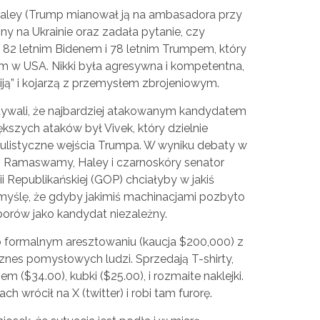
 Haley (Trump mianował ją na ambasadora przy
ny na Ukrainie oraz zadała pytanie, czy
82 letnim Bidenem i 78 letnim Trumpem, który
iem w USA. Nikki była agresywna i kompetentna,
iją” i kojarzą z przemysłem zbrojeniowym.
ywali, że najbardziej atakowanym kandydatem
kszych ataków był Vivek, który dzielnie
pulistyczne wejścia Trumpa. W wyniku debaty w
, Ramaswamy, Haley i czarnoskóry senator
rtii Republikańskiej (GOP) chciałyby w jakiś
yślę, że gdyby jakimiś machinacjami pozbyto
yborów jako kandydat niezależny.
o formalnym aresztowaniu (kaucja $200,000) z
iznes pomysłowych ludzi. Sprzedają T-shirty,
m ($34.00), kubki ($25.00), i rozmaite naklejki.
 wrócił na X (twitter) i robi tam furorę.