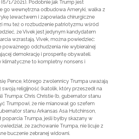
(6/1/2021). Podobnie jak Trump jest
uje go wewnętrzna odbudowa Ameryki, walka z
ykę lewactwem i zapowiada chirurgiczne
i mu też o rozbudzenie patriotyzmu wśród
edzieć, że Vivek jest jedynym kandydatem
rcia wzrastają. Vivek, można powiedzieć:
e poważnego odchudzenia nie wybieralnej
ującej demokrację i prosperitę obywateli.
 klimatyczne to kompletny nonsens i
się Pence, którego zwolennicy Trumpa uważają
woją religijność (katolik, który przeszedł na
i Trumpa: Chris Christie (b, gubernator stanu
zyć Trumpowi, że nie mianował go szefem
ubernator stanu Arkansas Asa Hutchinson,
ał poparcia Trumpa, jeśli byłby skazany w
owiedział, że zachowanie Trumpa, nie licuje z
śne buczenie zebranej widowni.