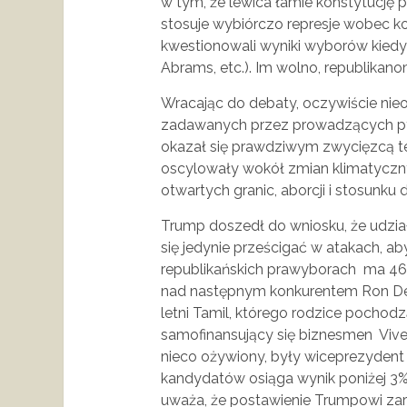
w tym, że lewica łamie konstytucję
stosuje wybiórczo represje wobec k
kwestionowali wyniki wyborów kiedy p
Abrams, etc.). Im wolno, republikano
Wracając do debaty, oczywiście nie
zadawanych przez prowadzących pyt
okazał się prawdziwym zwycięzcą t
oscylowały wokół zmian klimatycznyc
otwartych granic, aborcji i stosunk
Trump doszedł do wniosku, że udział
się jedynie prześcigać w atakach, ab
republikańskich prawyborach ma 
nad następnym konkurentem Ron DeSa
letni Tamil, którego rodzice pochodzą
samofinansujący się biznesmen Viv
nieco ożywiony, były wiceprezydent
kandydatów osiąga wynik poniżej 3
uważa, że postawienie Trumpowi zar