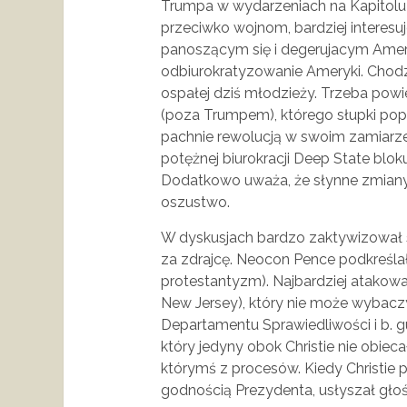
Trumpa w wydarzeniach na Kapitolu 
przeciwko wojnom, bardziej interes
panoszącym się i degerujacym Amer
odbiurokratyzowanie Ameryki. Chodz
ospałej dziś młodzieży. Trzeba powi
(poza Trumpem), którego słupki popa
pachnie rewolucją w swoim zamiarz
potężnej biurokracji Deep State blok
Dodatkowo uważa, że słynne zmiany
oszustwo.
W dyskusjach bardzo zaktywizował 
za zdrajcę. Neocon Pence podkreślał s
protestantyzm). Najbardziej atakowal
New Jersey), który nie może wybac
Departamentu Sprawiedliwości i b. g
który jedyny obok Christie nie obiec
którymś z procesów. Kiedy Christie p
godnością Prezydenta, usłyszał gło