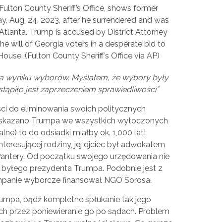
ulton County Sheriff’s Office, shows former
, Aug. 24, 2023, after he surrendered and was
 Atlanta. Trump is accused by District Attorney
he will of Georgia voters in a desperate bid to
ouse. (Fulton County Sheriff’s Office via AP)
a wyniku wyborów. Myślałem, że wybory były
stąpiło jest zaprzeczeniem sprawiedliwości”
i do eliminowania swoich politycznych
by skazano Trumpa we wszystkich wytoczonych
lne) to do odsiadki miałby ok. 1,000 lat!
teresującej rodziny, jej ojciec był adwokatem
antery. Od początku swojego urzędowania nie
ie byłego prezydenta Trumpa. Podobnie jest z
ampanie wyborcze finansował NGO Sorosa.
rumpa, bądź kompletne spłukanie tak jego
h przez poniewieranie go po sądach. Problem