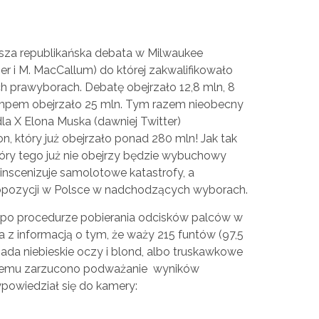
wsza republikańska debata w Milwaukee
r i M. MacCallum) do której zakwalifikowało
h prawyborach. Debatę obejrzało 12,8 mln, 8
umpem obejrzało 25 mln. Tym razem nieobecny
la X Elona Muska (dawniej Twitter)
 który już obejrzało ponad 280 mln! Jak tak
tóry tego już nie obejrzy będzie wybuchowy
inscenizuje samolotowe katastrofy, a
opozycji w Polsce w nadchodzących wyborach.
po procedurze pobierania odcisków palców w
ia z informacją o tym, że waży 215 funtów (97,5
siada niebieskie oczy i blond, albo truskawkowe
któremu zarzucono podważanie wyników
powiedział się do kamery: