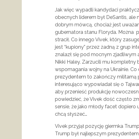
Jak więc wypadli kandydaci praktyc
obecnych liderem był DeSantis, ale n
dobrym mówcą, chociaż jest uważa
gubernatora stanu Floryda. Można po
stracił. Co innego Vivek, który zasu
jest “kupiony” przez żadną z grup int
znalazł się pod mocnym zjadliwym ata
Nikki Haley. Zarzucili mu kompletny
wspomagania wojny na Ukrainie. Co ci
prezydentem to zakończy militarną 
interesująco wypowiadał się o Tajwan
aby przenieść produkcję nowoczes
powiedzieć, że Vivek dość często z
sensie, że jako młody facet dopiero u
chcą słyszeć…
Vivek przyjął pozycję giermka Trump
Trump był najlepszym prezydentem w