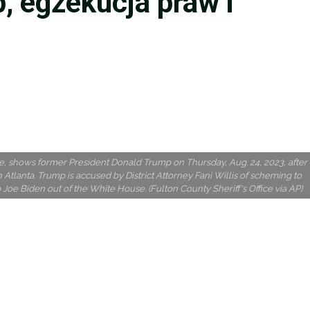
, egzekucja praw i
ce, shows former President Donald Trump on Thursday, Aug. 24, 2023, after
Atlanta. Trump is accused by District Attorney Fani Willis of scheming to
p Joe Biden out of the White House. (Fulton County Sheriff's Office via AP)