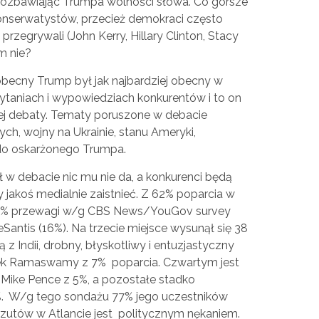
 pozbawiając Trumpa wolności słowa. Co gorsze
onserwatystów, przecież demokraci często
rzegrywali (John Kerry, Hillary Clinton, Stacy
m nie?
obecny Trump był jak najbardziej obecny w
aniach i wypowiedziach konkurentów i to on
ej debaty. Tematy poruszone w debacie
h, wojny na Ukrainie, stanu Ameryki,
u do oskarżonego Trumpa.
 w debacie nic mu nie da, a konkurenci będą
y jakoś medialnie zaistnieć. Z 62% poparcia w
46% przewagi w/g CBS News/YouGov survey
ntis (16%). Na trzecie miejsce wysunął się 38
 z Indii, drobny, błyskotliwy i entuzjastyczny
ek Ramaswamy z 7% poparcia. Czwartym jest
 Mike Pence z 5%, a pozostałe stadko
%. W/g tego sondażu 77% jego uczestników
zutów w Atlancie jest politycznym nękaniem.