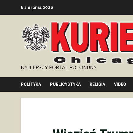
Skip
6 sierpnia 2026
to
content
NAJLEPSZY PORTAL POLONIJNY
POLITYKA
PUBLICYSTYKA
RELIGIA
VIDEO