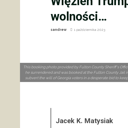
Więzień Trump
wolności…
sandrew
1 października 2023
This booking photo provided by Fulton County Sheriff's Offi
he surrendered and was booked at the Fulton County Jail in 
subvert the will of Georgia voters in a desperate bid to kee
Jacek K. Matysiak