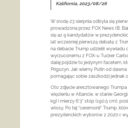
Kalifornia, 2023/08/26
W środę 23 sierpnia odbyła się pier
prowadzona przez FOX News (B. Baie
się aż 9 kandydatów w prezydenckic
lat wcześniej pierwszą debatę z Tr
na debacie Trump udzielił wywiadu d
wyrzuconemu z FOX-u Tucker Carlson,
dalej pójdzie to jedynym facetem, k
Prigożyn. Jak wiemy Putin od dawna 
pomagając sobie zaszkodzi jednak 
Oto zdjęcie aresztowanego Trumpa 
więzieniu w Atlancie, w stanie Georg
kg) i mierzy 6’3” stóp (190,5 cm), po
włosy. Po tej “ceremonii” Trump, 
prezydenckich wyborów z 2020 r. wy