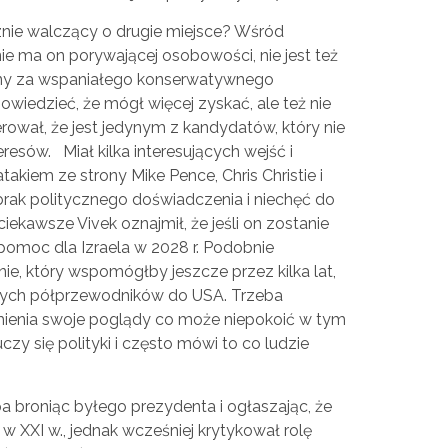
znie walczący o drugie miejsce? Wśród
ie ma on porywającej osobowości, nie jest też
ny za wspaniałego konserwatywnego
wiedzieć, że mógł więcej zyskać, ale też nie
gerował, że jest jedynym z kandydatów, który nie
eresów. Miał kilka interesujących wejść i
kiem ze strony Mike Pence, Chris Christie i
 brak politycznego doświadczenia i niechęć do
ekawsze Vivek oznajmił, że jeśli on zostanie
pomoc dla Izraela w 2028 r. Podobnie
ie, który wspomógłby jeszcze przez kilka lat,
nych półprzewodników do USA. Trzeba
mienia swoje poglądy co może niepokoić w tym
czy się polityki i często mówi to co ludzie
a broniąc byłego prezydenta i ogłaszając, że
 XXI w., jednak wcześniej krytykował rolę