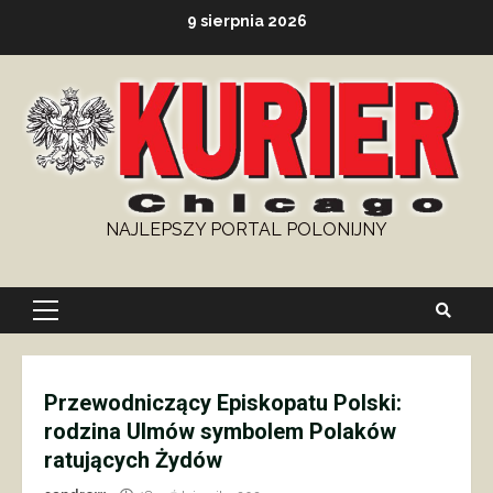
Skip
9 sierpnia 2026
to
content
NAJLEPSZY PORTAL POLONIJNY
Primary
Menu
Przewodniczący Episkopatu Polski:
rodzina Ulmów symbolem Polaków
ratujących Żydów