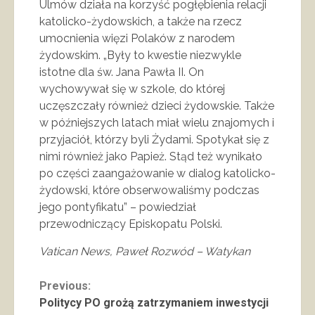
Ulmów działa na korzyść pogłębienia relacji
katolicko-żydowskich, a także na rzecz
umocnienia więzi Polaków z narodem
żydowskim. „Były to kwestie niezwykle
istotne dla św. Jana Pawła II. On
wychowywał się w szkole, do której
uczęszczały również dzieci żydowskie. Także
w późniejszych latach miał wielu znajomych i
przyjaciół, którzy byli Żydami. Spotykał się z
nimi również jako Papież. Stąd też wynikało
po części zaangażowanie w dialog katolicko-
żydowski, które obserwowaliśmy podczas
jego pontyfikatu” – powiedział
przewodniczący Episkopatu Polski.
Vatican
News, Paweł Rozwód – Watykan
Continue
Previous:
Politycy PO grożą zatrzymaniem inwestycji