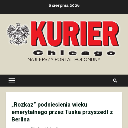
Skip
6 sierpnia 2026
to
content
NAJLEPSZY PORTAL POLONIJNY
Primary
Menu
„Rozkaz” podniesienia wieku
emerytalnego przez Tuska przyszedł z
Berlina