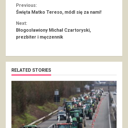
Continue
Previous:
Święta Matko Tereso, módl się za nami!
Reading
Next:
Błogosławiony Michał Czartoryski,
prezbiter i męczennik
RELATED STORIES