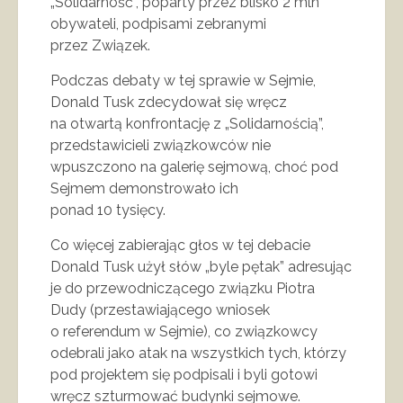
„Solidarność”, poparty przez blisko 2 mln
obywateli, podpisami zebranymi
przez Związek.
Podczas debaty w tej sprawie w Sejmie,
Donald Tusk zdecydował się wręcz
na otwartą konfrontację z „Solidarnością”,
przedstawicieli związkowców nie
wpuszczono na galerię sejmową, choć pod
Sejmem demonstrowało ich
ponad 10 tysięcy.
Co więcej zabierając głos w tej debacie
Donald Tusk użył słów „byle pętak” adresując
je do przewodniczącego związku Piotra
Dudy (przestawiającego wniosek
o referendum w Sejmie), co związkowcy
odebrali jako atak na wszystkich tych, którzy
pod projektem się podpisali i byli gotowi
wręcz szturmować budynki sejmowe.