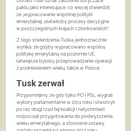
Donald Tusk uznał założenia dotyczące
paktu jako interesujące, co więcej stwierdził,
że „wypracowanie wspólnej polityki
emerytalnej, ułatwiłoby procesy decyzyjne
w poszczególnych krajach członkowskich”.
Z tego stwierdzenia Tuska, jednoznacznie
wynika, że gdyby wypracowano wspólną
politykę emerytalną na poziomie UE,
łatwiejsze byłoby przeprowadzenie operacji
z podniesieniem wieku, także w Polsce.
Tusk zerwał
Przypomnijmy, że gdy tylko PO i PSL wygrali
wybory parlamentarne w 2011 roku i stworzyli
po raz drugi rząd tej koalicji i natychmiast
rozpoczęli przygotowania do podwyższenia
wieku emerytalnego, a stosowne ustawy
zostały przyjęte już wiosną 2012 roku,