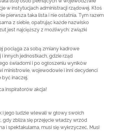
ała listę osób pełniących w województwie
 w instytucjach administracji rządowej. Ktoś
, nie pierwsza taka lista i nie ostatnia. Tym razem
ama z siebie, opatrując każde nazwisko
t jest najcięższy z możliwych: związki
j pociąga za sobą zmiany kadrowe
 i innych jednostkach, gdzie rząd
ego świadomi i po ogłoszeniu wyników
i ministrowie, wojewodowie i inni decydenci
e być inaczej.
a inspiratorów akcja!
i jego ludzie wlewali w głowy swoich
, gdy zbliża się przejęcie władzy wrzód
na i spektakularna, musi się wykrzyczeć. Musi