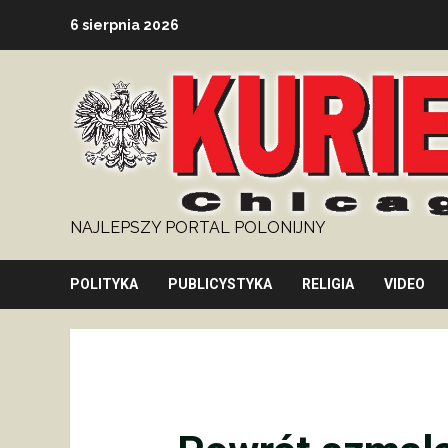
Skip
6 sierpnia 2026
to
content
NAJLEPSZY PORTAL POLONIJNY
POLITYKA
PUBLICYSTYKA
RELIGIA
VIDEO