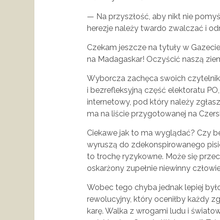
— Na przyszłość, aby nikt nie pomyśl
herezje należy twardo zwalczać i od
Czekam jeszcze na tytuły w Gazecie 
na Madagaskar! Oczyścić naszą zie
Wyborcza zachęca swoich czytelnikó
i bezrefleksyjną część elektoratu PO,
internetowy, pod który należy zgłas
ma na liście przygotowanej na Czersk
Ciekawe jak to ma wyglądać? Czy b
wyruszą do zdekonspirowanego pisi
to trochę ryzykowne. Może się przeci
oskarżony zupełnie niewinny człowi
Wobec tego chyba jednak lepiej był
rewolucyjny, który oceniłby każdy 
karę. Walka z wrogami ludu i światowe