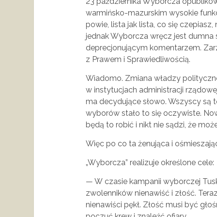
23 października Wyborcza opublikow
warmińsko-mazurskim wysokie funkcje
powie, lista jak lista, co się czepiasz
jednak Wyborcza wręcz jest dumna s
deprecjonującym komentarzem. Zarzu
z Prawem i Sprawiedliwością.
Wiadomo. Zmiana władzy polityczne
w instytucjach administracji rządowej
ma decydujące słowo. Wszyscy są t
wyborów stało to się oczywiste. Now
będą to robić i nikt nie sądzi, że moż
Więc po co ta żenująca i ośmieszając
„Wyborcza” realizuje określone cele:
— W czasie kampanii wyborczej Tusk 
zwolenników nienawiść i złość. Teraz
nienawiści pękł. Złość musi być głoś
poczuć krew i znaleźć ofiary.