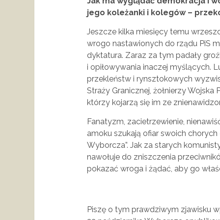
Jak ma wyglądać demokracja i wo
jego koleżanki i kolegów – przek
Jeszcze kilka miesięcy temu wrzeszc
wrogo nastawionych do rządu PiS me
dyktatura. Zaraz za tym padały groź
i opiłowywania inaczej myślących. L
przekleństw i rynsztokowych wyzwi
Straży Granicznej, żołnierzy Wojska P
którzy kojarzą się im ze znienawidzo
Fanatyzm, zacietrzewienie, nienawiść
amoku szukają ofiar swoich chorych
Wyborcza”. Jak za starych komunistyc
nawołuje do zniszczenia przeciwnik
pokazać wroga i żądać, aby go właści
Piszę o tym prawdziwym zjawisku w