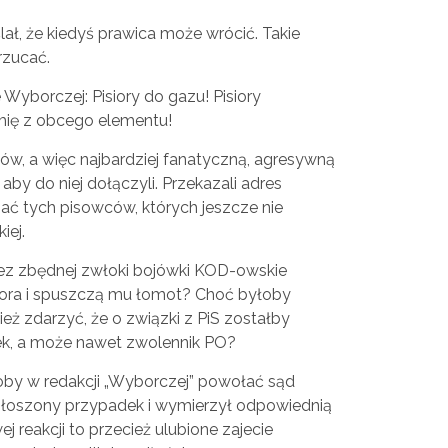
ał, że kiedyś prawica może wrócić. Takie
rzucać.
Wyborczej: Pisiory do gazu! Pisiory
mię z obcego elementu!
w, a więc najbardziej fanatyczną, agresywną
 aby do niej dołączyli. Przekazali adres
zać tych pisowców, których jeszcze nie
iej.
ez zbędnej zwłoki bojówki KOD-owskie
ora i spuszczą mu łomot? Choć byłoby
eż zdarzyć, że o związki z PiS zostałby
ek, a może nawet zwolennik PO?
oby w redakcji „Wyborczej” powołać sąd
zgłoszony przypadek i wymierzył odpowiednią
j reakcji to przecież ulubione zajecie