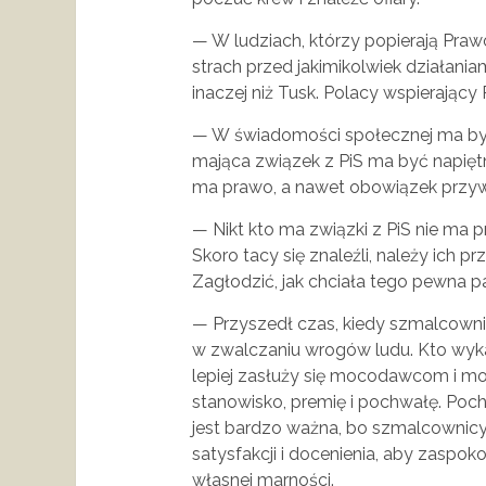
— W ludziach, którzy popierają Pra
strach przed jakimikolwiek działani
inaczej niż Tusk. Polacy wspierający
— W świadomości społecznej ma by
mająca związek z PiS ma być napiętn
ma prawo, a nawet obowiązek przywal
— Nikt kto ma związki z PiS nie ma p
Skoro tacy się znaleźli, należy ich p
Zagłodzić, jak chciała tego pewna p
— Przyszedł czas, kiedy szmalcowni
w zwalczaniu wrogów ludu. Kto wykaż
lepiej zasłuży się mocodawcom i mo
stanowisko, premię i pochwałę. Poc
jest bardzo ważna, bo szmalcownicy
satysfakcji i docenienia, aby zaspok
własnej marności.