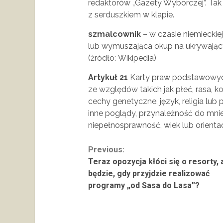
redaktorów „Gazety Wyborczej”. Tak 
z serduszkiem w klapie.
szmalcownik
– w czasie niemieckie
lub wymuszająca okup na ukrywając
(źródło: Wikipedia)
Artykuł 21
Karty praw podstawowych
ze względów takich jak płeć, rasa, k
cechy genetyczne, język, religia lub
inne poglądy, przynależność do mnie
niepełnosprawność, wiek lub orientac
Continue
Previous:
Teraz opozycja kłóci się o resorty, 
Reading
będzie, gdy przyjdzie realizować
programy „od Sasa do Lasa”?