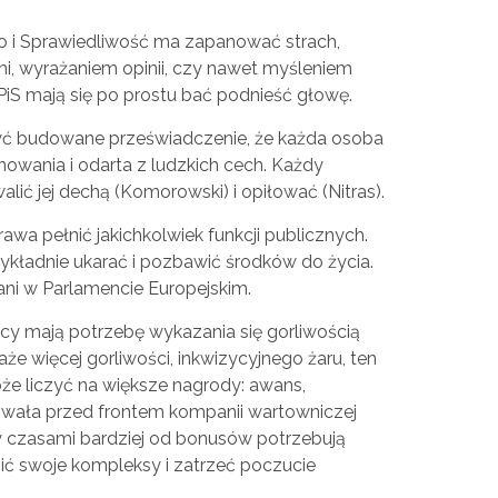
wo i Sprawiedliwość ma zapanować strach,
ami, wyrażaniem opinii, czy nawet myśleniem
 PiS mają się po prostu bać podnieść głowę.
ć budowane przeświadczenie, że każda osoba
owania i odarta z ludzkich cech. Każdy
ić jej dechą (Komorowski) i opiłować (Nitras).
rawa pełnić jakichkolwiek funkcji publicznych.
rzykładnie ukarać i pozbawić środków do życia.
ani w Parlamencie Europejskim.
cy mają potrzebę wykazania się gorliwością
e więcej gorliwości, inkwizycyjnego żaru, ten
że liczyć na większe nagrody: awans,
hwała przed frontem kompanii wartowniczej
 czasami bardziej od bonusów potrzebują
oić swoje kompleksy i zatrzeć poczucie