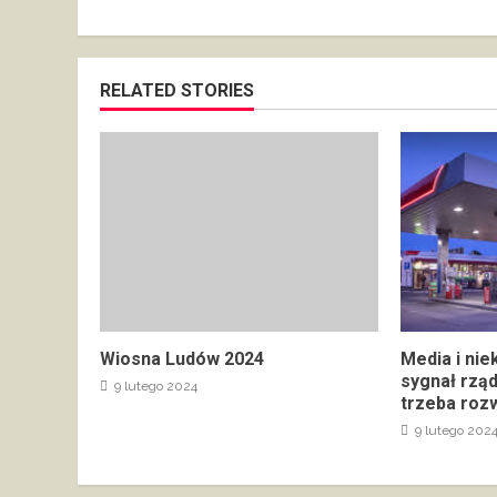
RELATED STORIES
Wiosna Ludów 2024
Media i nie
sygnał rzą
9 lutego 2024
trzeba rozw
9 lutego 202