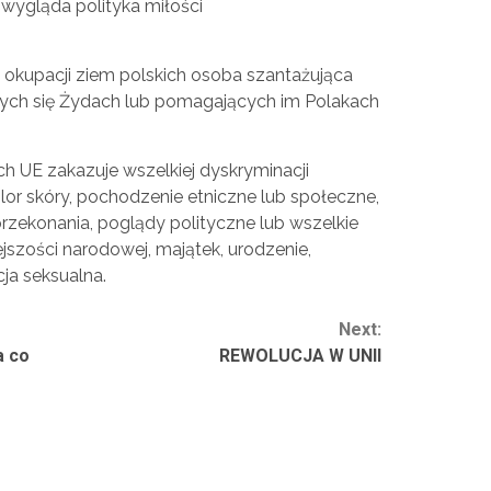
wygląda polityka miłości
j okupacji ziem polskich osoba szantażująca
ych się Żydach lub pomagających im Polakach
 UE zakazuje wszelkiej dyskryminacji
olor skóry, pochodzenie etniczne lub społeczne,
 przekonania, poglądy polityczne lub wszelkie
jszości narodowej, majątek, urodzenie,
ja seksualna.
Next:
a co
REWOLUCJA W UNII