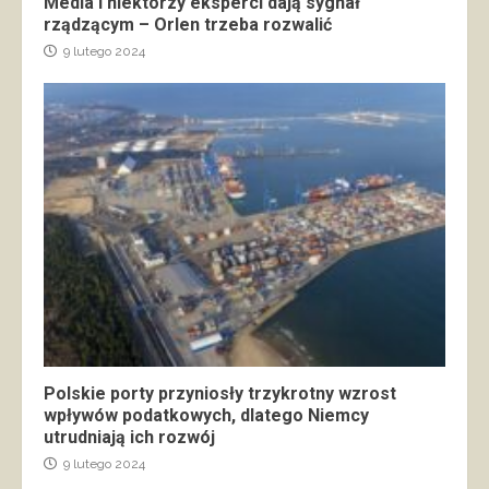
Media i niektórzy eksperci dają sygnał
rządzącym – Orlen trzeba rozwalić
9 lutego 2024
Polskie porty przyniosły trzykrotny wzrost
wpływów podatkowych, dlatego Niemcy
utrudniają ich rozwój
9 lutego 2024