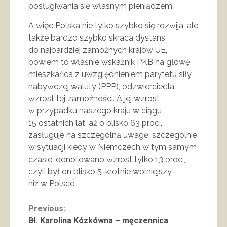
posługiwania się własnym pieniądzem.
A więc Polska nie tylko szybko się rozwija, ale
także bardzo szybko skraca dystans
do najbardziej zamożnych krajów UE,
bowiem to właśnie wskaźnik PKB na głowę
mieszkańca z uwzględnieniem parytetu siły
nabywczej waluty (PPP), odzwierciedla
wzrost tej zamożności. A jej wzrost
w przypadku naszego kraju w ciągu
15 ostatnich lat, aż o blisko 63 proc.,
zasługuje na szczególną uwagę, szczególnie
w sytuacji kiedy w Niemczech w tym samym
czasie, odnotowano wzrost tylko 13 proc.,
czyli był on blisko 5-krotnie wolniejszy
niż w Polsce.
Continue
Previous:
Bł. Karolina Kózkówna – męczennica