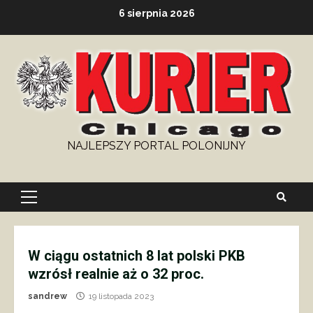
Skip
6 sierpnia 2026
to
content
NAJLEPSZY PORTAL POLONIJNY
Primary
Menu
W ciągu ostatnich 8 lat polski PKB
wzrósł realnie aż o 32 proc.
sandrew
19 listopada 2023