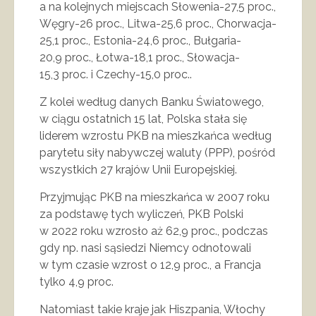
a na kolejnych miejscach Słowenia-27,5 proc.,
Węgry-26 proc., Litwa-25,6 proc., Chorwacja-
25,1 proc., Estonia-24,6 proc., Bułgaria-
20,9 proc., Łotwa-18,1 proc., Słowacja-
15,3 proc. i Czechy-15,0 proc..
Z kolei według danych Banku Światowego,
w ciągu ostatnich 15 lat, Polska stała się
liderem wzrostu PKB na mieszkańca według
parytetu siły nabywczej waluty (PPP), pośród
wszystkich 27 krajów Unii Europejskiej.
Przyjmując PKB na mieszkańca w 2007 roku
za podstawę tych wyliczeń, PKB Polski
w 2022 roku wzrosło aż 62,9 proc., podczas
gdy np. nasi sąsiedzi Niemcy odnotowali
w tym czasie wzrost o 12,9 proc., a Francja
tylko 4,9 proc.
Natomiast takie kraje jak Hiszpania, Włochy