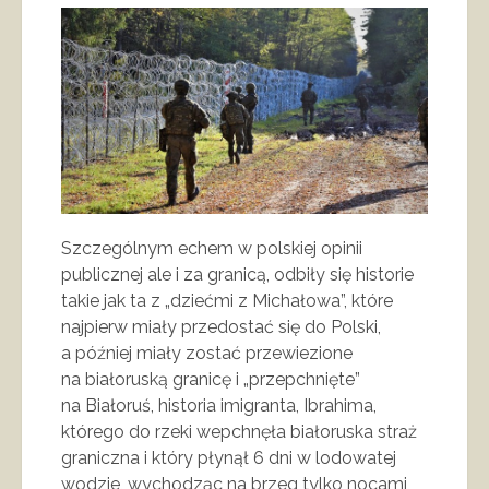
Szczególnym echem w polskiej opinii
publicznej ale i za granicą, odbiły się historie
takie jak ta z „dziećmi z Michałowa”, które
najpierw miały przedostać się do Polski,
a później miały zostać przewiezione
na białoruską granicę i „przepchnięte”
na Białoruś, historia imigranta, Ibrahima,
którego do rzeki wepchnęła białoruska straż
graniczna i który płynął 6 dni w lodowatej
wodzie, wychodząc na brzeg tylko nocami,