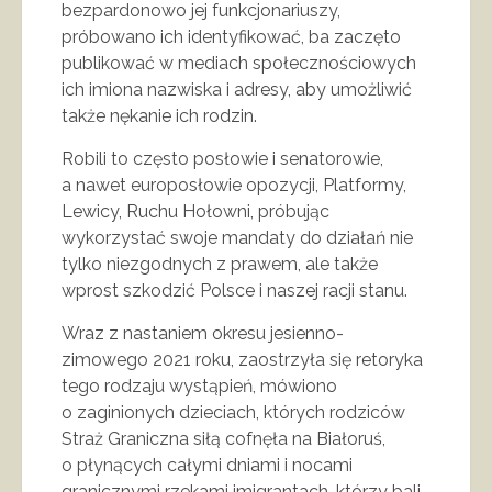
bezpardonowo jej funkcjonariuszy,
próbowano ich identyfikować, ba zaczęto
publikować w mediach społecznościowych
ich imiona nazwiska i adresy, aby umożliwić
także nękanie ich rodzin.
Robili to często posłowie i senatorowie,
a nawet europosłowie opozycji, Platformy,
Lewicy, Ruchu Hołowni, próbując
wykorzystać swoje mandaty do działań nie
tylko niezgodnych z prawem, ale także
wprost szkodzić Polsce i naszej racji stanu.
Wraz z nastaniem okresu jesienno-
zimowego 2021 roku, zaostrzyła się retoryka
tego rodzaju wystąpień, mówiono
o zaginionych dzieciach, których rodziców
Straż Graniczna siłą cofnęła na Białoruś,
o płynących całymi dniami i nocami
granicznymi rzekami imigrantach, którzy bali