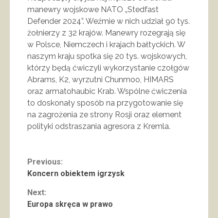
manewry wojskowe NATO „Stedfast
Defender 2024”. Weźmie w nich udział 90 tys.
żołnierzy z 32 krajów. Manewry rozegrają się
w Polsce, Niemczech i krajach bałtyckich. W
naszym kraju spotka się 20 tys. wojskowych,
którzy będą ćwiczyli wykorzystanie czołgów
Abrams, K2, wyrzutni Chunmoo, HIMARS
oraz armatohaubic Krab. Wspólne ćwiczenia
to doskonały sposób na przygotowanie się
na zagrożenia ze strony Rosji oraz element
polityki odstraszania agresora z Kremla.
Continue
Previous:
Koncern obiektem igrzysk
Reading
Next:
Europa skręca w prawo