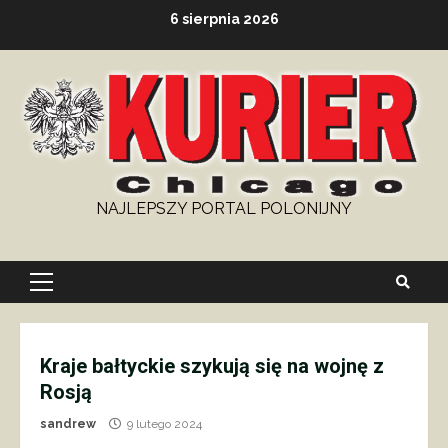
Skip
6 sierpnia 2026
to
content
NAJLEPSZY PORTAL POLONIJNY
Primary
Menu
Kraje bałtyckie szykują się na wojnę z
Rosją
sandrew
9 lutego 2024