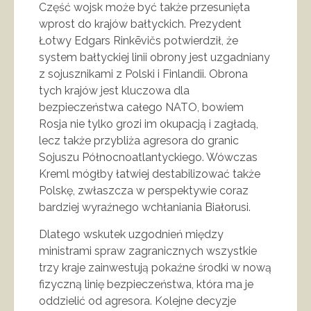
Część wojsk może być także przesunięta
wprost do krajów bałtyckich. Prezydent
Łotwy Edgars Rinkēvičs potwierdził, że
system bałtyckiej linii obrony jest uzgadniany
z sojusznikami z Polski i Finlandii. Obrona
tych krajów jest kluczowa dla
bezpieczeństwa całego NATO, bowiem
Rosja nie tylko grozi im okupacją i zagładą,
lecz także przybliża agresora do granic
Sojuszu Północnoatlantyckiego. Wówczas
Kreml mógłby łatwiej destabilizować także
Polskę, zwłaszcza w perspektywie coraz
bardziej wyraźnego wchłaniania Białorusi.
Dlatego wskutek uzgodnień między
ministrami spraw zagranicznych wszystkie
trzy kraje zainwestują pokaźne środki w nową
fizyczną linię bezpieczeństwa, która ma je
oddzielić od agresora. Kolejne decyzje