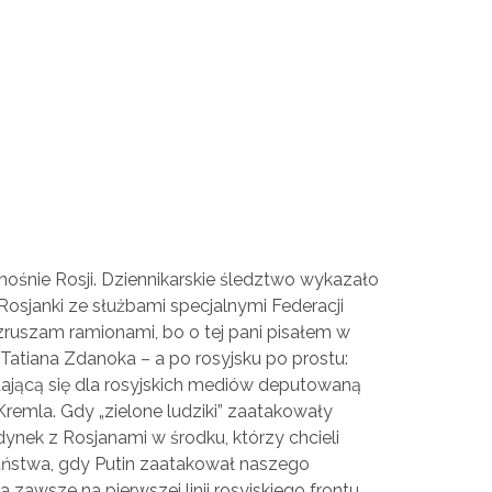
śnie Rosji. Dziennikarskie śledztwo wykazało
osjanki ze służbami specjalnymi Federacji
zruszam ramionami, bo o tej pani pisałem w
. Tatiana Zdanoka – a po rosyjsku po prostu:
ającą się dla rosyjskich mediów deputowaną
Kremla. Gdy „zielone ludziki” zaatakowały
nek z Rosjanami w środku, którzy chcieli
aństwa, gdy Putin zaatakował naszego
zawsze na pierwszej linii rosyjskiego frontu