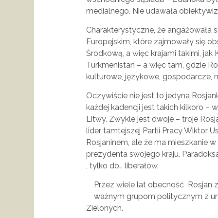
medialnego. Nie udawała obiektywiz
Charakterystyczne, że angażowała si
Europejskim, które zajmowały się o
Środkową, a więc krajami takimi, jak 
Turkmenistan – a więc tam, gdzie Ros
kulturowe, językowe, gospodarcze, mi
Oczywiście nie jest to jedyna Rosja
każdej kadencji jest takich kilkoro 
Litwy. Zwykle jest dwoje – troje Rosja
lider tamtejszej Partii Pracy Wiktor Us
Rosjaninem, ale że ma mieszkanie 
prezydenta swojego kraju. Paradoksal
, tylko do… liberałów.
Przez wiele lat obecność Rosjan z
ważnym grupom politycznym z unij
Zielonych.