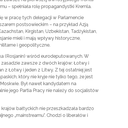
mu – spełniała rolę propagandystki Kremla.
ę w pracę tych delegacji w Parlamencie
bszarem postsowieckim – na przykład Azją
Kazachstan, Kirgistan, Uzbekistan, Tadżykistan,
janie mieli i mają wpływy historyczne,
litarne i geopolityczne.
nka (Rosjanin) wśród eurodeputowanych. W
– w zasadzie zawsze z dwóch krajów: Łotwy i
n z Łotwy i jeden z Litwy. Z tej ostatniej jest
paskich, który nie kryje nie tylko tego, że jest
w Moskwie. Był nawet kandydatem na
nie jego Partia Pracy nie należy do socjalistów
 krajów bałtyckich nie przeszkadzała bardzo
nego „mainstreamu”. Chodzi o liberałów i