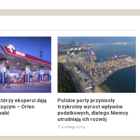
którzy eksperci dają
Polskie porty przyniosły
dzącym – Orlen
trzykrotny wzrost wpływów
alić
podatkowych, dlatego Niemcy
utrudniają ich rozwój
4
9 lutego 2024