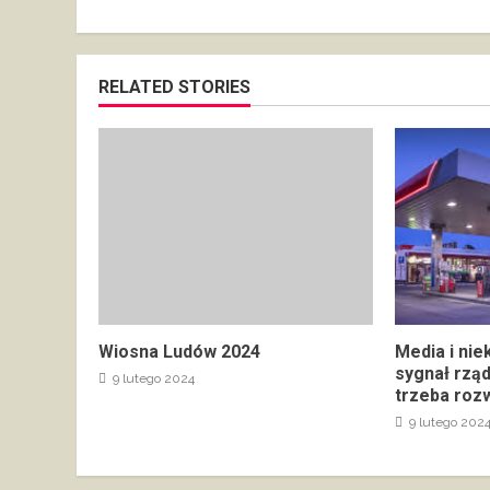
RELATED STORIES
Wiosna Ludów 2024
Media i nie
sygnał rzą
9 lutego 2024
trzeba rozw
9 lutego 202