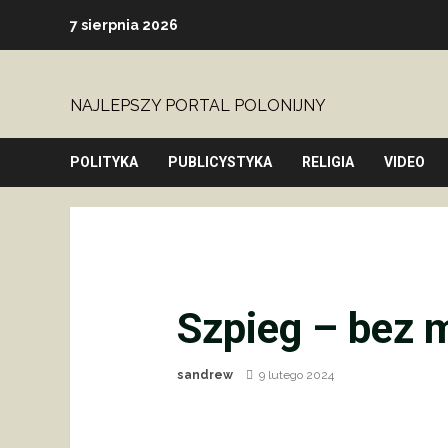
Skip
7 sierpnia 2026
to
content
NAJLEPSZY PORTAL POLONIJNY
POLITYKA
PUBLICYSTYKA
RELIGIA
VIDEO
Szpieg – bez m
sandrew
9 lutego 2024