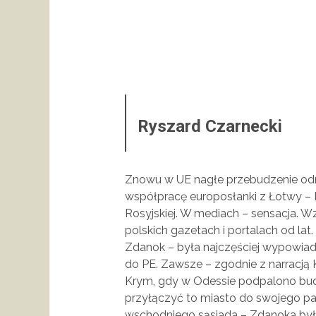
Ryszard Czarnecki
Znowu w UE nagłe przebudzenie odno
współpracę europosłanki z Łotwy – R
Rosyjskiej. W mediach – sensacja. W
polskich gazetach i portalach od lat
Zdanok – była najczęściej wypowiad
do PE. Zawsze – zgodnie z narracją 
Krym, gdy w Odessie podpalono budy
przyłączyć to miasto do swojego p
wschodniego sąsiada – Zdanoka była 