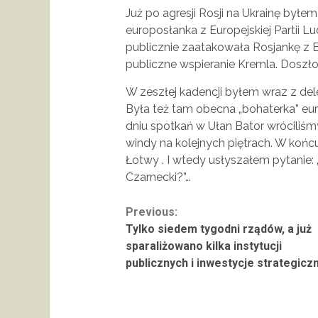
Już po agresji Rosji na Ukrainę byłem
europosłanka z Europejskiej Partii Lu
publicznie zaatakowała Rosjankę z E
publiczne wspieranie Kremla. Doszło
W zeszłej kadencji byłem wraz z del
Była też tam obecna „bohaterka” eur
dniu spotkań w Ułan Bator wróciliśmy
windy na kolejnych piętrach. W końc
Łotwy . I wtedy usłyszałem pytanie:
Czarnecki?”…
Continue
Previous:
Tylko siedem tygodni rządów, a już
Reading
sparaliżowano kilka instytucji
publicznych i inwestycje strategicz