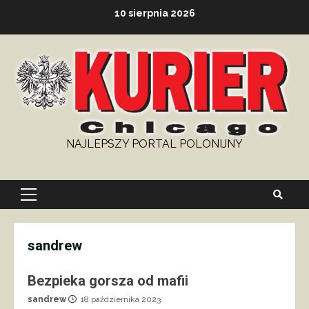
Skip
10 sierpnia 2026
to
content
NAJLEPSZY PORTAL POLONIJNY
Primary
Menu
sandrew
Bezpieka gorsza od mafii
sandrew
18 października 2023