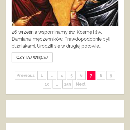
26 września wspominamy św. Kosmę i św.
Damiana, męczenników. Prawdopodobnie byli
bliźniakami. Urodzili się w drugiej połowie...
CZYTAJ WIĘCEJ
Stronicowanie
Previous
1
…
4
5
6
7
8
9
10
…
159
Next
wpisów