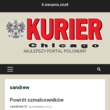
Skip
6 sierpnia 2026
to
content
NAJLEPSZY PORTAL POLONIJNY
Primary
Menu
sandrew
Powrót szmalcowników
sandrew
19 listopada 2023