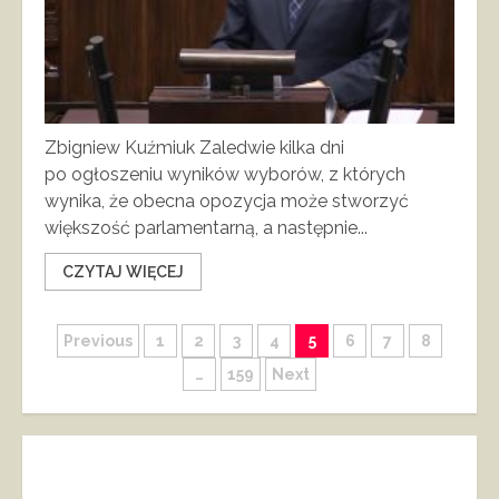
Zbigniew Kuźmiuk Zaledwie kilka dni
po ogłoszeniu wyników wyborów, z których
wynika, że obecna opozycja może stworzyć
większość parlamentarną, a następnie...
CZYTAJ WIĘCEJ
Stronicowanie
Previous
1
2
3
4
5
6
7
8
…
159
Next
wpisów