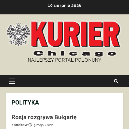
Skip
10 sierpnia 2026
to
content
NAJLEPSZY PORTAL POLONIJNY
Primary
Menu
POLITYKA
Rosja rozgrywa Bułgarię
sandrew
3 maja 2022