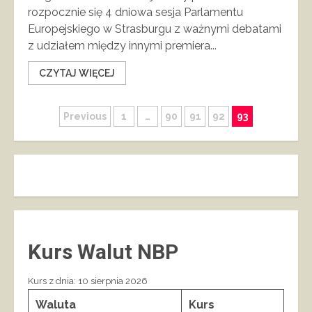
rozpocznie się 4 dniowa sesja Parlamentu
Europejskiego w Strasburgu z ważnymi debatami
z udziałem między innymi premiera...
CZYTAJ WIĘCEJ
Stronicowanie
Previous
1
…
90
91
92
93
wpisów
Kurs Walut NBP
Kurs z dnia: 10 sierpnia 2026
Waluta
Kurs