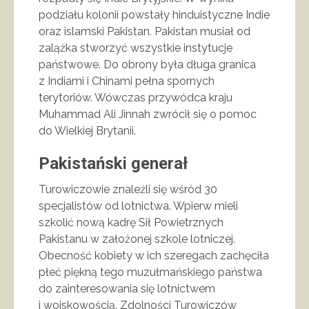
podziału kolonii powstały hinduistyczne Indie
oraz islamski Pakistan. Pakistan musiał od
zalążka stworzyć wszystkie instytucje
państwowe. Do obrony była długa granica
z Indiami i Chinami pełna spornych
terytoriów. Wówczas przywódca kraju
Muhammad Ali Jinnah zwrócił się o pomoc
do Wielkiej Brytanii.
Pakistański generał
Turowiczowie znaleźli się wśród 30
specjalistów od lotnictwa. Wpierw mieli
szkolić nową kadrę Sił Powietrznych
Pakistanu w założonej szkole lotniczej.
Obecność kobiety w ich szeregach zachęciła
płeć piękną tego muzułmańskiego państwa
do zainteresowania się lotnictwem
i wojskowością. Zdolności Turowiczów