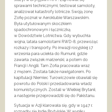
sprawami technicznymi, testował samoloty,
analizował katastrofy lotnicze. Swoją żonę
Zofię poznał w Aeroklubie Warszawskim.
Była utytułowanym skoczkiem
spadochronowym i łączniczką
w Dowództwie Lotnictwa. Gdy wybuchła
wojna, latała samolotami RWD-8, przewożąc
rozkazy i transporty. Po inwazji rosyjskiej 17
września para uciekła do Rumunii, gdzie
zawarła związek małżeński, a potem do
Francji i Anglii. Tam Zofia pracowała wraz
z mężem. Została także nawigatorem. Po
kapitulacji Niemiec Turowiczowie obawiali się
powrotu do Polski i prześladowania władz
komunistycznych. Zostali w Wielkiej Brytanii,
a następnie przeprowadzili się do Pakistanu.
Sytuacja w Azji klarowała się, gdy w 1947 r.
rozpadły się Indie Brytyjskie. W wyniku