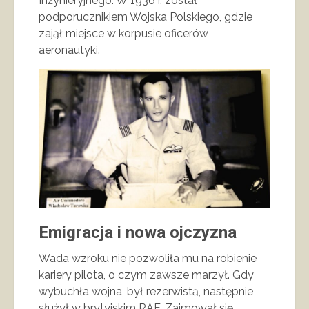
Inżynieryjnego. W 1936 r. został
podporucznikiem Wojska Polskiego, gdzie
zajął miejsce w korpusie oficerów
aeronautyki.
Emigracja i nowa ojczyzna
Wada wzroku nie pozwoliła mu na robienie
kariery pilota, o czym zawsze marzył. Gdy
wybuchła wojna, był rezerwistą, następnie
służył w brytyjskim RAF. Zajmował się