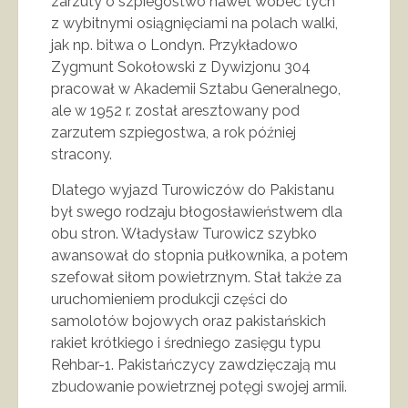
zarzuty o szpiegostwo nawet wobec tych
z wybitnymi osiągnięciami na polach walki,
jak np. bitwa o Londyn. Przykładowo
Zygmunt Sokołowski z Dywizjonu 304
pracował w Akademii Sztabu Generalnego,
ale w 1952 r. został aresztowany pod
zarzutem szpiegostwa, a rok później
stracony.
Dlatego wyjazd Turowiczów do Pakistanu
był swego rodzaju błogosławieństwem dla
obu stron. Władysław Turowicz szybko
awansował do stopnia pułkownika, a potem
szefował siłom powietrznym. Stał także za
uruchomieniem produkcji części do
samolotów bojowych oraz pakistańskich
rakiet krótkiego i średniego zasięgu typu
Rehbar-1. Pakistańczycy zawdzięczają mu
zbudowanie powietrznej potęgi swojej armii.