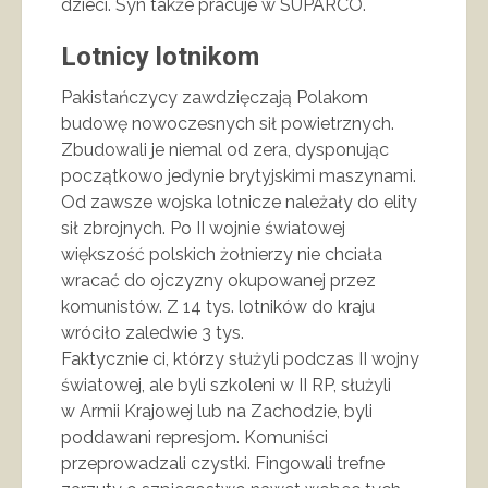
dzieci. Syn także pracuje w SUPARCO.
Lotnicy lotnikom
Pakistańczycy zawdzięczają Polakom
budowę nowoczesnych sił powietrznych.
Zbudowali je niemal od zera, dysponując
początkowo jedynie brytyjskimi maszynami.
Od zawsze wojska lotnicze należały do elity
sił zbrojnych. Po II wojnie światowej
większość polskich żołnierzy nie chciała
wracać do ojczyzny okupowanej przez
komunistów. Z 14 tys. lotników do kraju
wróciło zaledwie 3 tys.
Faktycznie ci, którzy służyli podczas II wojny
światowej, ale byli szkoleni w II RP, służyli
w Armii Krajowej lub na Zachodzie, byli
poddawani represjom. Komuniści
przeprowadzali czystki. Fingowali trefne