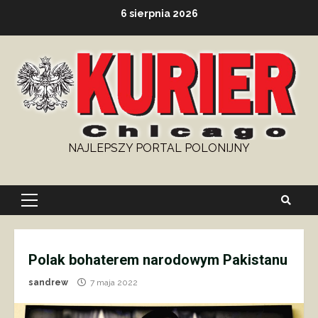
Skip
6 sierpnia 2026
to
content
NAJLEPSZY PORTAL POLONIJNY
Primary
Menu
Polak bohaterem narodowym Pakistanu
sandrew
7 maja 2022