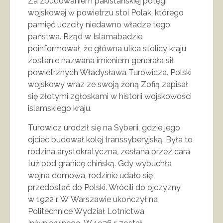
Za zbudowaniem pakistańskiej potęgi
wojskowej w powietrzu stoi Polak, którego
pamięć uczciły niedawno władze tego
państwa. Rząd w Islamabadzie
poinformował, że główna ulica stolicy kraju
zostanie nazwana imieniem generała sił
powietrznych Władysława Turowicza. Polski
wojskowy wraz ze swoją żoną Zofią zapisał
się złotymi zgłoskami w historii wojskowości
islamskiego kraju.
Turowicz urodził się na Syberii, gdzie jego
ojciec budował kolej transsyberyjską. Była to
rodzina arystokratyczna, zesłana przez cara
tuż pod granicę chińską. Gdy wybuchła
wojna domowa, rodzinie udało się
przedostać do Polski. Wrócili do ojczyzny
w 1922 r. W Warszawie ukończył na
Politechnice Wydział Lotnictwa