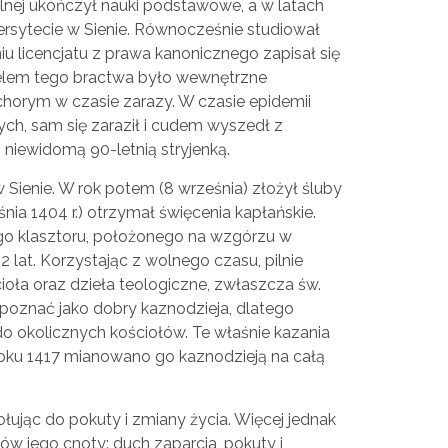
alnej ukończył nauki podstawowe, a w latach
rsytecie w Sienie. Równocześnie studiował
iu licencjatu z prawa kanonicznego zapisał się
 Celem tego bractwa było wewnętrzne
chorym w czasie zarazy. W czasie epidemii
h, sam się zaraził i cudem wyszedł z
 niewidomą 90-letnią stryjenką.
 Sienie. W rok potem (8 września) złożył śluby
nia 1404 r.) otrzymał święcenia kapłańskie.
go klasztoru, położonego na wzgórzu w
12 lat. Korzystając z wolnego czasu, pilnie
ioła oraz dzieła teologiczne, zwłaszcza św.
poznać jako dobry kaznodzieja, dlatego
o okolicznych kościołów. Te właśnie kazania
roku 1417 mianowano go kaznodzieją na całą
ując do pokuty i zmiany życia. Więcej jednak
ów jego cnoty: duch zaparcia, pokuty i