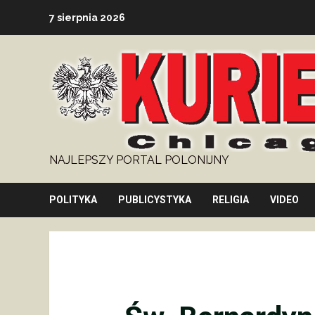
Skip
7 sierpnia 2026
to
content
NAJLEPSZY PORTAL POLONIJNY
POLITYKA
PUBLICYSTYKA
RELIGIA
VIDEO