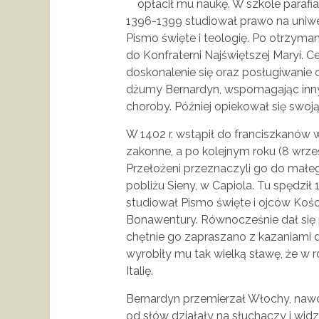
opłacił mu naukę. W szkole parafi
1396-1399 studiował prawo na uniwe
Pismo święte i teologię. Po otrzyman
do Konfraterni Najświętszej Maryi.
doskonalenie się oraz posługiwanie 
dżumy Bernardyn, wspomagając innyc
choroby. Później opiekował się swoją
W 1402 r. wstąpił do franciszkanów w
zakonne, a po kolejnym roku (8 wrześ
Przełożeni przeznaczyli go do małe
pobliżu Sieny, w Capiola. Tu spędził 
studiował Pismo święte i ojców Kośc
Bonawentury. Równocześnie dał się 
chętnie go zapraszano z kazaniami d
wyrobiły mu tak wielką sławę, że w 
Italię.
Bernardyn przemierzał Włochy, nawoł
od słów działały na słuchaczy i widz