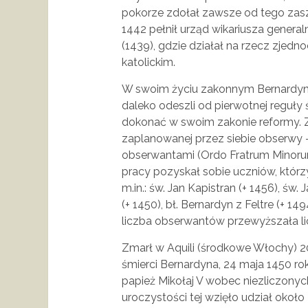
pokorze zdołał zawsze od tego zas
1442 pełnił urząd wikariusza genera
(1439), gdzie działał na rzecz zjed
katolickim.
W swoim życiu zakonnym Bernardyn b
daleko odeszli od pierwotnej reguły
dokonać w swoim zakonie reformy.
zaplanowanej przez siebie obserwy
obserwantami (Ordo Fratrum Minoru
pracy pozyskał sobie uczniów, którzy
m.in.: św. Jan Kapistran (+ 1456), św.
(+ 1450), bł. Bernardyn z Feltre (+ 14
liczba obserwantów przewyższała l
Zmarł w Aquili (środkowe Włochy) 20
śmierci Bernardyna, 24 maja 1450 r
papież Mikołaj V wobec niezliczonyc
uroczystości tej wzięło udział okoł