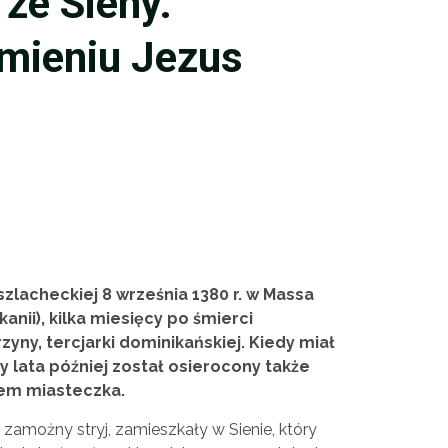
ze Sieny.
mieniu Jezus
szlacheckiej 8 września 1380 r. w Massa
anii), kilka miesięcy po śmierci
rzyny, tercjarki dominikańskiej. Kiedy miał
zy lata później został osierocony także
rem miasteczka.
zamożny stryj, zamieszkały w Sienie, który