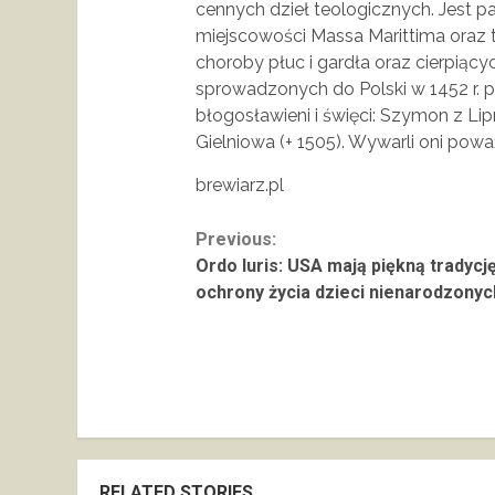
cennych dzieł teologicznych. Jest p
miejscowości Massa Marittima oraz t
choroby płuc i gardła oraz cierpiąc
sprowadzonych do Polski w 1452 r. p
błogosławieni i święci: Szymon z Lipn
Gielniowa (+ 1505). Wywarli oni powa
brewiarz.pl
Continue
Previous:
Ordo Iuris: USA mają piękną tradycj
Reading
ochrony życia dzieci nienarodzonyc
RELATED STORIES