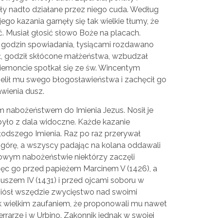
iły nadto działane przez niego cuda. Według
o kazania garnęły się tak wielkie tłumy, że
ć. Musiał głosić słowo Boże na placach.
 godzin spowiadania, tysiącami rozdawano
ł, godził skłócone małżeństwa, wzbudzał
Piemoncie spotkał się ze św. Wincentym
zielił mu swego błogosławieństwa i zachęcił go
awienia dusz.
m nabożeństwem do Imienia Jezus. Nosił je
było z dala widoczne. Każde kazanie
odszego Imienia. Raz po raz przerywał
 górę, a wszyscy padając na kolana oddawali
nowym nabożeństwie niektórzy zaczęli
ięc go przed papieżem Marcinem V (1426), a
szem IV (1431) i przed ojcami soboru w
dniósł wszędzie zwycięstwo nad swoimi
ak wielkim zaufaniem, że proponowali mu nawet
errarze i w Urbino. Zakonnik jednak w swojej