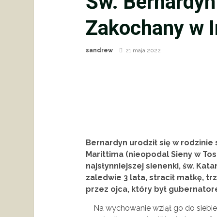
Św. Bernardyn 
Zakochany w I
sandrew
21 maja 2022
Bernardyn urodził się w rodzinie 
Marittima (nieopodal Sieny w Tosk
najsłynniejszej sienenki, św. Kata
zaledwie 3 lata, stracił matkę, tr
przez ojca, który był gubernato
Na wychowanie wziął go do siebie 