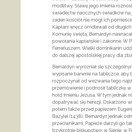
modlitwy. Sławę jego imienia roznos
świadectw naocznych świadków na jeg
żaden kościół nie mógł ich pomieści
Kapłani wręcz omdlewali od długich
Komunię świętą. Bernardyn nawraca
powołania kapłańskie i zakonne. W 
Ferreriuszem. Wielki dominikanin ud
do dalszej apostolskiej pracy dla zb
Bernardyn wyróżniał się szczególny
wypisane barwnie na tabliczce, aby 
rozpoczynał od wezwania tego najsł
przemówienie i podnosił tabliczkę w
hołd Imieniu Jezusa. W tym jednak 
dopatrywać się herezji. Oskarżono w
potem także przed papieżem Eugeniu
Bazylei (1438). Bernardyn jednak o
przeciwnikami. Papieże darzyli go t
trzykrotnie biskupstwo: w Sienie, w F