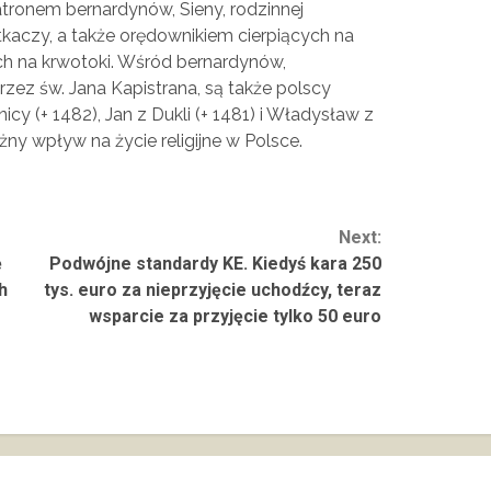
atronem bernardynów, Sieny, rodzinnej
kaczy, a także orędownikiem cierpiących na
ych na krwotoki. Wśród bernardynów,
rzez św. Jana Kapistrana, są także polscy
icy (+ 1482), Jan z Dukli (+ 1481) i Władysław z
żny wpływ na życie religijne w Polsce.
Next:
ę
Podwójne standardy KE. Kiedyś kara 250
h
tys. euro za nieprzyjęcie uchodźcy, teraz
wsparcie za przyjęcie tylko 50 euro