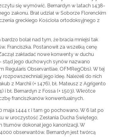
zczytu się wymówić. Bernardyn w latach 1438-
lnego zakonu. Brał udział w Soborze Florenckim
noczenia greckiego Kościoła ortodoksyjnego z
ardzo bolał nad tym, że bracia mniejsi tak
 św. Franciszka. Postanowił za wszelką cenę
 Zaczął zakładać nowe konwenty w duchu
 – stąd jego duchowych synów nazwano
m Regularis Observantiae, OFMRegObs). W tej
 rozpowszechniali jego ideę. Należeli do nich
 Jakub z Marchii (+ 1476), bł. Mateusz z Agrigento
94) i bł. Bernardyn z Fossa (+ 1503). Wkrótce
iczbę franciszkanów konwentualnych.
 maja 1444 r. i tam go pochowano. W 6 lat po
oku w uroczystość Zesłania Ducha Świętego,
h tłumów dokonał jego kanonizacji. W
o 4000 obserwantów. Bernardyn jest twórcą