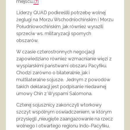
miejscu.
[7]
Liderzy QUAD podkreślili potrzebę wolnej
żeglugi na Morzu Wschodniochińskim i Morzu
Południowochińskim, jak również wyrazili
sprzeciw ws. militaryzacji spornych
obszarów.
W czasie czterostronnych negocjacji
zapowiedziano również wzmacnianie więzi z
wyspiarskimi państwami obszaru Pacyfiku.
Chodzi zarówno o bilateralnie, jak i
multilateralne sojusze. Jednym z powodów
takich deklaracji jest podpisanie niedawnej
umowy Chin z Wyspami Salomona.
Czterej sojusznicy zakończyli wtorkowy
szczyt wspólnym oświadczeniem, w którym
przysięgli „nieugięte zaangażowanie na rzecz
wolnego i otwartego regionu Indo-Pacyfiku,