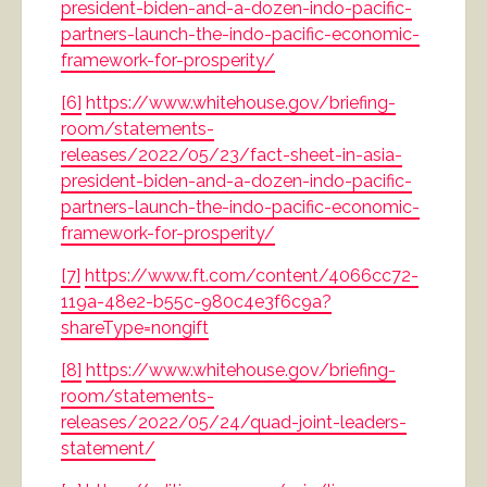
president-biden-and-a-dozen-indo-pacific-
partners-launch-the-indo-pacific-economic-
framework-for-prosperity/
[6]
https://www.whitehouse.gov/briefing-
room/statements-
releases/2022/05/23/fact-sheet-in-asia-
president-biden-and-a-dozen-indo-pacific-
partners-launch-the-indo-pacific-economic-
framework-for-prosperity/
[7]
https://www.ft.com/content/4066cc72-
119a-48e2-b55c-980c4e3f6c9a?
shareType=nongift
[8]
https://www.whitehouse.gov/briefing-
room/statements-
releases/2022/05/24/quad-joint-leaders-
statement/