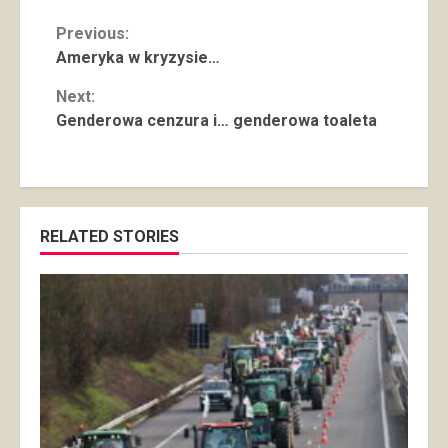
Continue
Previous:
Ameryka w kryzysie…
Reading
Next:
Genderowa cenzura i… genderowa toaleta
RELATED STORIES