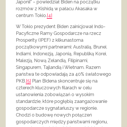
Japonii” – powiedział Biden na początku
rozmów z Kishidą w pałacu Akasaka w
centrum Tokio.
[4]
W Tokio prezydent Biden zainicjował Indo-
Pacyficzne Ramy Gospodarcze na rzecz
Prosperity (IPEF) z kilkunastoma
początkowymi partnerami: Australią, Brunei,
Indiami, Indonezją, Japonią, Republiką Korei,
Malezją, Nową Zelandią, Filipinami,
Singapurem, Tajlandią i Wietnam. Razem
państwa te odpowiadają za 40% światowego
PKB.
[5]
Plan Bidena skoncentruje się na
czterech kluczowych filarach w celu
ustanowienia zobowiązań o wysokim
standardzie, które pogłębią zaangażowanie
gospodarcze sygnatariuszy w regionie.
Chodzi o budowę nowych połączeń
gospodarczych między państwami regionu,