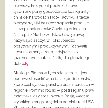
pierwszy. Prezydent podkreślił nowo
ujawnione plany gospodarcze koalicji anty-
chińskiej na wodach Indo-Pacyfiku, a także
bieżące wysiłki na rzecz wsparcia produkcji
szczepionek przeciw Covid-19 w Indiach.
Następnie Modi przedstawił swoje uwagi,
nazywając szczyt w Tokio „bardzo
pozytywnym i produktywnym”. Pochwalił
stosunki amerykańsko-indyjskie jako
„partnerstwo zaufania” i siłę dla globalnego
dobra.
[9]
Strategią Bidena w tych relacjach jest jednak
budowa stosunków na bazie „podobieństw”,
które cechują oba państwa oraz interesach w
regionie. Pomimo różnic w postrzeganiu praw
człowieka, czy stosunków z Rosją, według
wysokiego rangą urzędnika administracji USA.
Stany Zjednoczone intensywnie pracują na