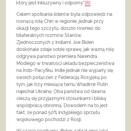
który jest inkluzywny i odporny”.
[8]
Celem spotkania liderów była odpowiedź na
rosnącą rolę Chin w regionie, jednak przy
okazji tego szczytu, doszło również do
bilateralnych rozmów Stanów
Zjednoczonych z Indiami. Joe Biden
doskonale zdaje sobie sprawę, jak ważną rolę
odgrywa państwo premiera Narendra
Modiego w trwałości układu bezpieczeństwa
na Indo-Pacyfiku. Indie jednak nie wyparły się
swoich połączeń z Federacją Rosyjską po
tym, jak trzy miesiące temu Władimir Putin
najechał Ukrainę. Oba państwa od dawna
cieszą się przyjaznymi stosunkami i bliską
współpracą obronną. Dowodem na to jest
fakt, że ponad 50% indyjskiego sprzętu
wojskowego pochodzi z Rosji.
W czasie spotkania, Biden zabrał głos jako