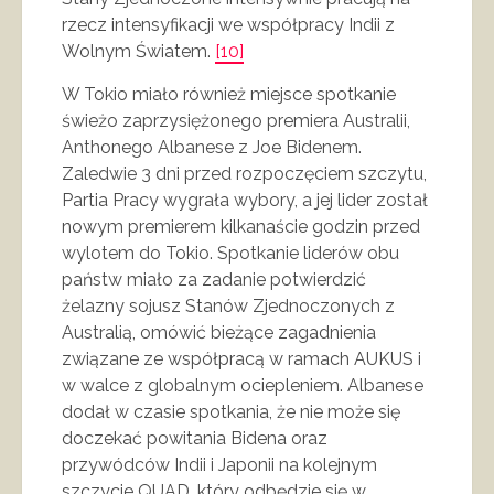
rzecz intensyfikacji we współpracy Indii z
Wolnym Światem.
[10]
W Tokio miało również miejsce spotkanie
świeżo zaprzysiężonego premiera Australii,
Anthonego Albanese z Joe Bidenem.
Zaledwie 3 dni przed rozpoczęciem szczytu,
Partia Pracy wygrała wybory, a jej lider został
nowym premierem kilkanaście godzin przed
wylotem do Tokio. Spotkanie liderów obu
państw miało za zadanie potwierdzić
żelazny sojusz Stanów Zjednoczonych z
Australią, omówić bieżące zagadnienia
związane ze współpracą w ramach AUKUS i
w walce z globalnym ociepleniem. Albanese
dodał w czasie spotkania, że nie może się
doczekać powitania Bidena oraz
przywódców Indii i Japonii na kolejnym
szczycie QUAD, który odbędzie się w