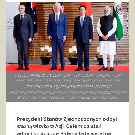
??@??u??N??A??b??h??v??????]??????????O???????L??O??????
^???????[???????????i???????????????j??I??[??X??g??????????
A??????A??????o??j??[??W??[??????????A??o??C??
f??????????????????????A???????c??????????A??C??????h??????????
f??B??????????????Q??S???????????O??A??????????????@
Prezydent Stanów Zjednoczonych odbył
ważną wizytę w Azji. Celem działań
administracji Joe Bidena była wyraźna