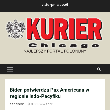
Skip
7 sierpnia 2026
to
content
NAJLEPSZY PORTAL POLONIJNY
Primary
Menu
Biden potwierdza Pax Americana w
regionie Indo-Pacyfiku
sandrew
8 czerwca 2022