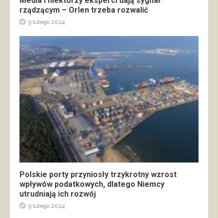
Media i niektórzy eksperci dają sygnał
rządzącym – Orlen trzeba rozwalić
9 lutego 2024
Polskie porty przyniosły trzykrotny wzrost
wpływów podatkowych, dlatego Niemcy
utrudniają ich rozwój
9 lutego 2024