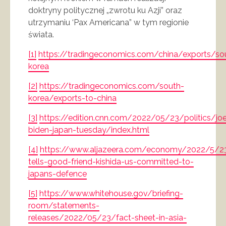
doktryny politycznej „zwrotu ku Azji” oraz
utrzymaniu ‘Pax Americana” w tym regionie
świata.
[1]
https://tradingeconomics.com/china/exports/so
korea
[2]
https://tradingeconomics.com/south-
korea/exports-to-china
[3]
https://edition.cnn.com/2022/05/23/politics/jo
biden-japan-tuesday/index.html
[4]
https://www.aljazeera.com/economy/2022/5/2
tells-good-friend-kishida-us-committed-to-
japans-defence
[5]
https://www.whitehouse.gov/briefing-
room/statements-
releases/2022/05/23/fact-sheet-in-asia-