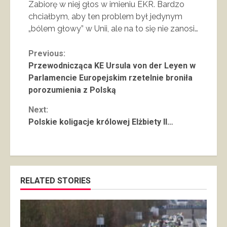
Zabiorę w niej głos w imieniu EKR. Bardzo
chciałbym, aby ten problem był jedynym
„bólem głowy” w Unii, ale na to się nie zanosi…
Continue
Previous:
Przewodnicząca KE Ursula von der Leyen w
Reading
Parlamencie Europejskim rzetelnie broniła
porozumienia z Polską
Next:
Polskie koligacje królowej Elżbiety II…
RELATED STORIES