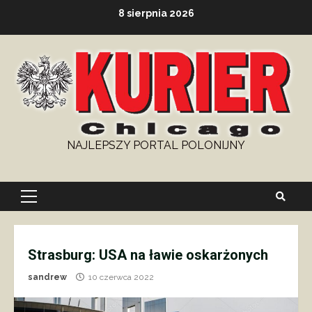
Skip
8 sierpnia 2026
to
content
NAJLEPSZY PORTAL POLONIJNY
Primary
Menu
Strasburg: USA na ławie oskarżonych
sandrew
10 czerwca 2022