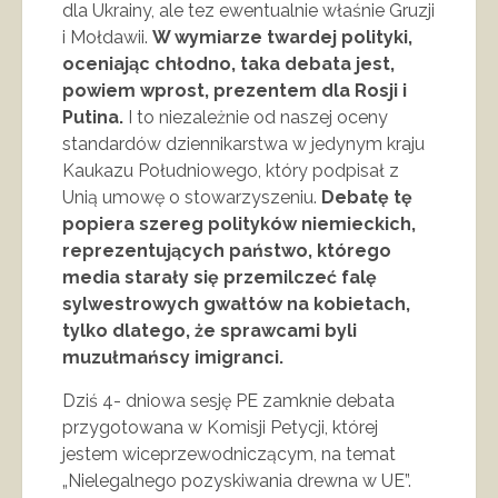
dla Ukrainy, ale tez ewentualnie właśnie Gruzji
i Mołdawii.
W wymiarze twardej polityki,
oceniając chłodno, taka debata jest,
powiem wprost, prezentem dla Rosji i
Putina.
I to niezależnie od naszej oceny
standardów dziennikarstwa w jedynym kraju
Kaukazu Południowego, który podpisał z
Unią umowę o stowarzyszeniu.
Debatę tę
popiera szereg polityków niemieckich,
reprezentujących państwo, którego
media starały się przemilczeć falę
sylwestrowych gwałtów na kobietach,
tylko dlatego, że sprawcami byli
muzułmańscy imigranci.
Dziś 4- dniowa sesję PE zamknie debata
przygotowana w Komisji Petycji, której
jestem wiceprzewodniczącym, na temat
„Nielegalnego pozyskiwania drewna w UE”.