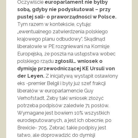
Oczywiście
europarlament nie byłby
sobą, gdyby nie podyskutował – przy
pustej sali- o praworządności w Polsce.
Tym razem w kontekście, cytuję:
„ewentualnego zatwierdzenia polskiego
krajowego planu odbudowy”. Skądinąd
liberałowie w PE rozgniewani na Komisje
Europejską, że poszła na ustępstwa wobec
polskiego rządu
zgłosili… wniosek o
dymisję przewodniczącej KE Ursuli von
der Leyen.
Z inicjatywą wystąpił osławiony
eks -premier Belgii i były już szef frakcji
liberałów w europarlamencie Guy
Verhofstadt. Żeby taki wniosek złożyć
potrzeba podpisów zaledwie 71 posłów.
Wymagane jest bowiem 10% wszystkich
eurodeputowanych, a jest ich obecnie, po
Brexicie- 705. Zebrać takie podpisy jest
łatwo, ale doprowadzić do dymisji