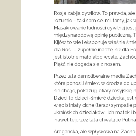
Rosja zabija cywilów. To prawda, ale
rozumie – taki sam cel militarny, jak
Masakrowanie ludności cywilnej jest
międzynarodową opinię publiczną. To
Kijów to wie i eksponuje właśnie śmie
dla Rosji – zupełnie inaczej niż dla 
jest istotne mało albo wcale. Zachó
Pięść nie dogada się z nosem.
Przez lata demoliberalne media Zac
które ponosili śmierć w drodze do u
nie chcąc, pokazują ofiary rosyjski
Dzieci to dzieci -śmierć dziecka jes
więc istniały ciche (teraz) sympatie
ukraińskich dzieciaków i ich matek 
,nawet te przez lata chwalące Putina,
Arogancka, ale wpływowa na Zachodzi