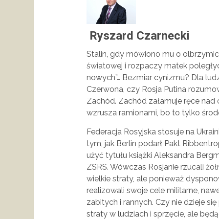
Ryszard Czarnecki
Stalin, gdy mówiono mu o olbrzymich
światowej i rozpaczy matek poległ
nowych”… Bezmiar cynizmu? Dla ludzi
Czerwona, czy Rosja Putina rozumow
Zachód. Zachód załamuje ręce nad o
wzrusza ramionami, bo to tylko środe
Federacja Rosyjska stosuje na Ukrai
tym, jak Berlin podarł Pakt Ribbentr
użyć tytułu książki Aleksandra Bergm
ZSRS. Wówczas Rosjanie rzucali żoł
wielkie straty, ale ponieważ dysponow
realizowali swoje cele militarne, na
zabitych i rannych. Czy nie dzieje s
straty w ludziach i sprzęcie, ale b