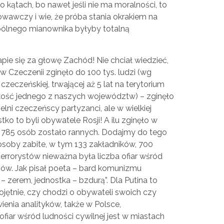
o kątach, bo nawet jeśli nie ma moralności, to
wawczy i wie, że próba stania okrakiem na
pólnego mianownika byłyby totalną
apie się za głowę Zachód! Nie chciał wiedzieć,
 w Czeczenii zginęło do 100 tys. ludzi (wg
 czeczeńskiej, trwającej aż 5 lat na terytorium
lkość jednego z naszych województw) – zginęło
ielni czeczeńscy partyzanci, ale w wielkiej
ko to byli obywatele Rosji! A ilu zginęło w
a 785 osób zostało rannych. Dodajmy do tego
osoby zabite, w tym 133 zakładników, 700
terrorystów nieważna była liczba ofiar wśród
nów. Jak pisał poeta – bard komunizmu
 zerem, jednostka – bzdurą”. Dla Putina to
bojętnie, czy chodzi o obywateli swoich czy
ienia analityków, także w Polsce,
fiar wśród ludności cywilnej jest w miastach