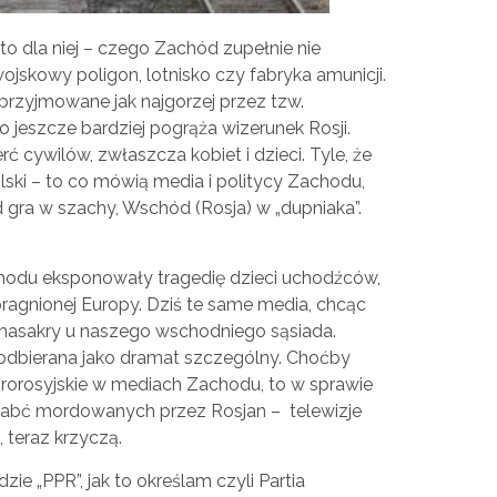
 to dla niej – czego Zachód zupełnie nie
 wojskowy poligon, lotnisko czy fabryka amunicji.
 przyjmowane jak najgorzej przez tzw.
 jeszcze bardziej pogrąża wizerunek Rosji.
rć cywilów, zwłaszcza kobiet i dzieci. Tyle, że
Polski – to co mówią media i politycy Zachodu,
d gra w szachy, Wschód (Rosja) w „dupniaka”.
hodu eksponowały tragedię dzieci uchodźców,
pragnionej Europy. Dziś te same media, chcąc
ej masakry u naszego wschodniego sąsiada.
t odbierana jako dramat szczególny. Choćby
 prorosyjskie w mediach Zachodu, to w sprawie
i babć mordowanych przez Rosjan – telewizje
 teraz krzyczą.
e „PPR”, jak to określam czyli Partia