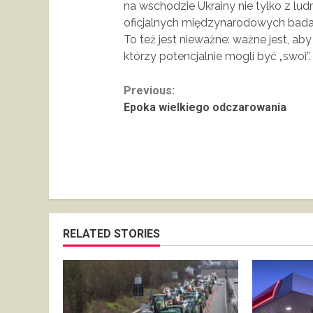
na wschodzie Ukrainy nie tylko z lud
oficjalnych międzynarodowych badań,
To też jest nieważne: ważne jest, ab
którzy potencjalnie mogli być „swoi”.
Continue
Previous:
Epoka wielkiego odczarowania
Reading
RELATED STORIES