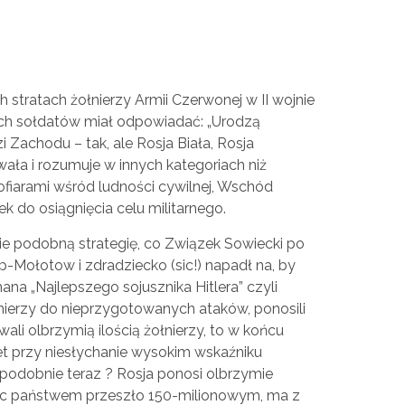
 stratach żołnierzy Armii Czerwonej w II wojnie
ych sołdatów miał odpowiadać: „Urodzą
 Zachodu – tak, ale Rosja Biała, Rosja
ała i rozumuje w innych kategoriach niż
fiarami wśród ludności cywilnej, Wschód
k do osiągnięcia celu militarnego.
nie podobną strategię, co Związek Sowiecki po
op-Mołotow i zdradziecko (sic!) napadł na, by
ana „Najlepszego sojusznika Hitlera” czyli
nierzy do nieprzygotowanych ataków, ponosili
ali olbrzymią ilością żołnierzy, to w końcu
wet przy niesłychanie wysokim wskaźniku
ię podobnie teraz ? Rosja ponosi olbrzymie
ędąc państwem przeszło 150-milionowym, ma z