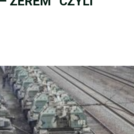
– ZEREM” CZYLI