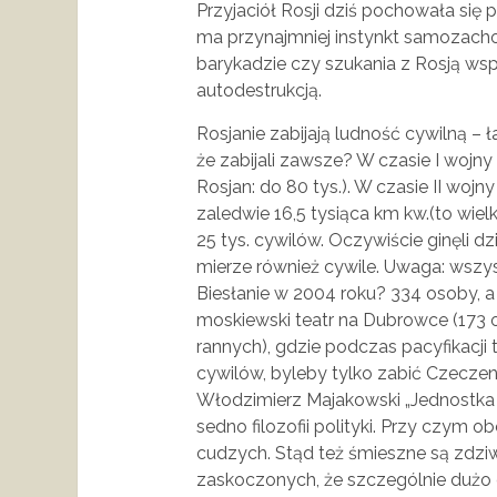
Przyjaciół Rosji dziś pochowała się p
ma przynajmniej instynkt samozacho
barykadzie czy szukania z Rosją ws
autodestrukcją.
Rosjanie zabijają ludność cywilną – ł
że zabijali zawsze? W czasie I wojny
Rosjan: do 80 tys.). W czasie II wojny
zaledwie 16,5 tysiąca km kw.(to wie
25 tys. cywilów. Oczywiście ginęli dz
mierze również cywile. Uwaga: wszyst
Biesłanie w 2004 roku? 334 osoby, 
moskiewski teatr na Dubrowce (173 
rannych), gdzie podczas pacyfikacji 
cywilów, byleby tylko zabić Czecze
Włodzimierz Majakowski „Jednostka –
sedno filozofii polityki. Przy czym o
cudzych. Stąd też śmieszne są zdziw
zaskoczonych, że szczególnie dużo o