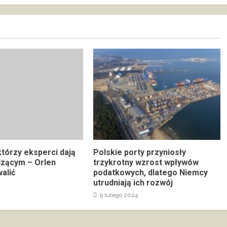
którzy eksperci dają
Polskie porty przyniosły
dzącym – Orlen
trzykrotny wzrost wpływów
alić
podatkowych, dlatego Niemcy
utrudniają ich rozwój
4
9 lutego 2024