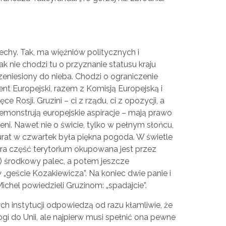
echy. Tak, ma więźniów politycznych i
 nie chodzi tu o przyznanie statusu kraju
eniesiony do nieba. Chodzi o ograniczenie
 Europejski, razem z Komisją Europejską i
e Rosji. Gruzini – ci z rządu, ci z opozycji, a
demonstrują europejskie aspiracje – mają prawo
ni. Nawet nie o świcie, tylko w pełnym słońcu,
urat w czwartek była piękna pogoda. W świetle
pora część terytorium okupowana jest przez
) środkowy palec, a potem jeszcze
 „geście Kozakiewicza”. Na koniec dwie panie i
Michel powiedzieli Gruzinom: „spadajcie”.
ych instytucji odpowiedzą od razu kłamliwie, że
ogi do Unii, ale najpierw musi spełnić ona pewne