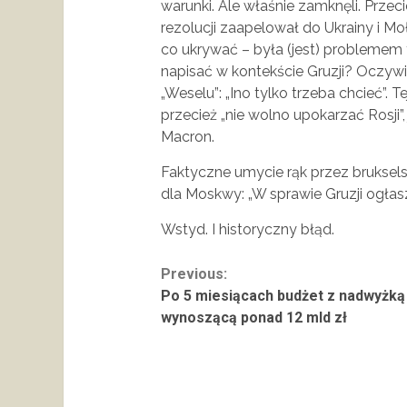
warunki. Ale właśnie zamknęli. Przec
rezolucji zaapelował do Ukrainy i Mo
co ukrywać – była (jest) problemem
napisać w kontekście Gruzji? Oczywi
„Weselu”: „Ino tylko trzeba chcieć”. T
przecież „nie wolno upokarzać Rosji”
Macron.
Faktyczne umycie rąk przez bruksels
dla Moskwy: „W sprawie Gruzji ogłas
Wstyd. I historyczny błąd.
Continue
Previous:
Po 5 miesiącach budżet z nadwyżką
Reading
wynoszącą ponad 12 mld zł