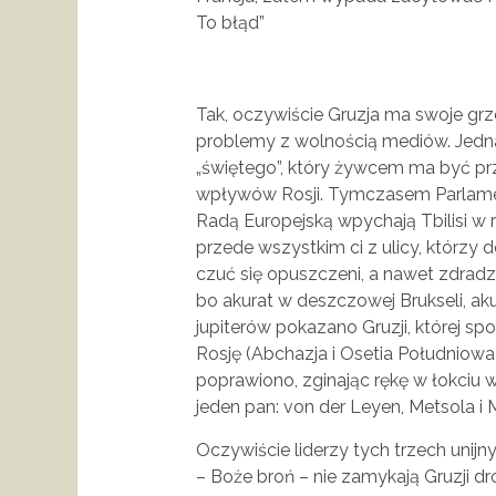
To błąd”
Tak, oczywiście Gruzja ma swoje grz
problemy z wolnością mediów. Jednak
„świętego”, który żywcem ma być prz
wpływów Rosji. Tymczasem Parlament
Radą Europejską wpychają Tbilisi w ręc
przede wszystkim ci z ulicy, którzy 
czuć się opuszczeni, a nawet zdradze
bo akurat w deszczowej Brukseli, ak
jupiterów pokazano Gruzji, której s
Rosję (Abchazja i Osetia Południowa
poprawiono, zginając rękę w łokciu w
jeden pan: von der Leyen, Metsola i 
Oczywiście liderzy tych trzech unijn
– Boże broń – nie zamykają Gruzji dr