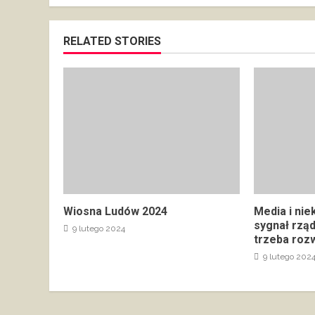
RELATED STORIES
Wiosna Ludów 2024
Media i nie
sygnał rzą
9 lutego 2024
trzeba rozw
9 lutego 202