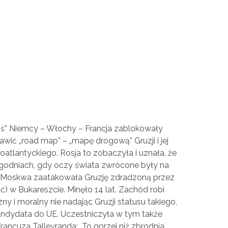
ś” Niemcy – Włochy – Francja zablokowały
awić „road map” – „mapę drogową” Gruzji i jej
oatlantyckiego. Rosja to zobaczyła i uznała, że
u tygodniach, gdy oczy świata zwrócone były na
nie Moskwa zaatakowała Gruzję zdradzoną przez
) w Bukareszcie. Minęło 14 lat. Zachód robi
y i moralny nie nadając Gruzji statusu takiego,
– kandydata do UE. Uczestniczyła w tym także
ncuza Talleyranda: „To gorzej niż zbrodnia.