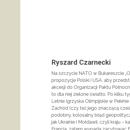
Ryszard Czarnecki
Na szczycie NATO w Bukareszcie „O
propozycje Polski i USA, aby przedst
akcesji do Organizacji Paktu Północn
to dla niej zielone światło. Po kilk
Letnie Igrzyska Olimpijskie w Peki
Zachód (czy też jego znaczącą cześć
podobny, kolosalny błąd geopolityczn
jak Ukrainie i Mołdawii, czyli kraju 
Francja, zatem wypada zacytować Fra