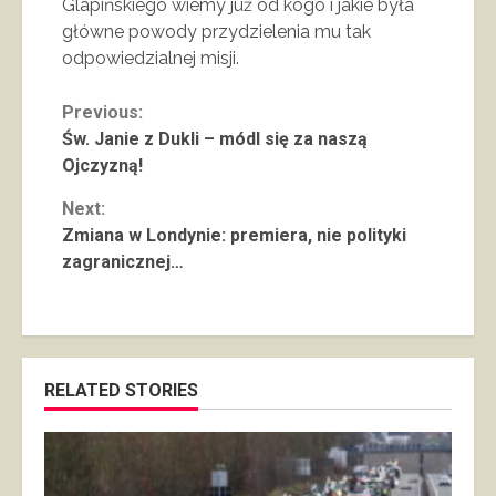
Glapińskiego wiemy już od kogo i jakie była
główne powody przydzielenia mu tak
odpowiedzialnej misji.
Continue
Previous:
Św. Janie z Dukli – módl się za naszą
Reading
Ojczyzną!
Next:
Zmiana w Londynie: premiera, nie polityki
zagranicznej…
RELATED STORIES