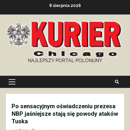
Skip
8 sierpnia 2026
to
content
NAJLEPSZY PORTAL POLONIJNY
Primary
Menu
Po sensacyjnym oświadczeniu prezesa
NBP jaśniejsze stają się powody ataków
Tuska