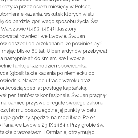
lończyka przez osiem miesięcy w Polsce,
płomienne kazania, wskutek których wielu
ę do bardziej gorliwego sposobu życia. Św.
w Warszawie (1453-1454) klasztory
 powstał również i we Lwowie. Św. Jan
ów doszedł do przekonania, że powinien być
3, mając blisko 60 lat. U bernardynów przebywał
, a następnie aż do śmierci we Lwowie.
ełnić funkcję kaznodziei i spowiednika.
a (głosił także kazania po niemiecku do
wiednik. Nawet po utracie wzroku oraz
orliwością spełniał posługę kapłańską,
ował penitentów w konfesjonale. Św. Jan pragnął
ę na pamięć przyswoić regułę swojego zakonu,
y czytał mu poszczególne jej punkty w celu
ługie godziny spędzał na modlitwie. Pełen
o Pana we Lwowie 29 IX 1484 r. Przy grobie św.
le także prawosławni i Ormianie, otrzymując