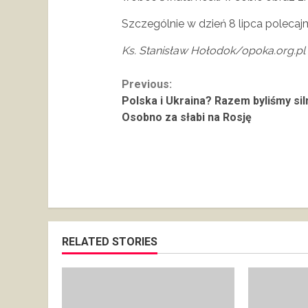
Szczególnie w dzień 8 lipca polecaj
Ks. Stanisław Hołodok/opoka.org.pl
Continue
Previous:
Polska i Ukraina? Razem byliśmy siln
Reading
Osobno za słabi na Rosję
RELATED STORIES