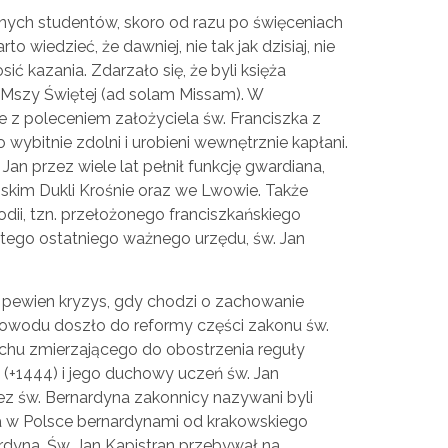
lnych studentów, skoro od razu po święceniach
 wiedzieć, że dawniej, nie tak jak dzisiaj, nie
 kazania. Zdarzało się, że byli księża
Mszy Świętej (ad solam Missam). W
e z poleceniem założyciela św. Franciszka z
 wybitnie zdolni i urobieni wewnętrznie kapłani.
an przez wiele lat pełnił funkcję gwardiana,
iskim Dukli Krośnie oraz we Lwowie. Także
ii, tzn. przełożonego franciszkańskiego
tego ostatniego ważnego urzędu, św. Jan
i pewien kryzys, gdy chodzi o zachowanie
 powodu doszło do reformy części zakonu św.
uchu zmierzającego do obostrzenia reguły
 (+1444) i jego duchowy uczeń św. Jan
ez św. Bernardyna zakonnicy nazywani byli
a w Polsce bernardynami od krakowskiego
dyna. Św. Jan Kapistran przebywał na