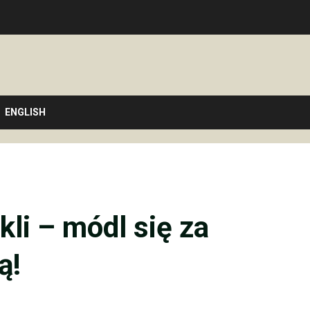
ENGLISH
kli – módl się za
ą!