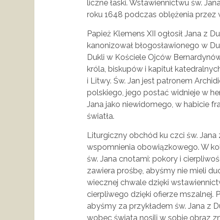
liczne łaski. Wstawiennictwu św. Ja
roku 1648 podczas oblężenia przez 
Papież Klemens XII ogłosił Jana z Du
kanonizował błogosławionego w Dukli
Dukli w Kościele Ojców Bernardynó
króla, biskupów i kapituł katedralny
i Litwy. Św. Jan jest patronem Archi
polskiego, jego postać widnieje w her
Jana jako niewidomego, w habicie fr
światła.
Liturgiczny obchód ku czci św. Jana 
wspomnienia obowiązkowego. W kole
św. Jana cnotami: pokory i cierpliwo
zawiera prośbę, abyśmy nie mieli du
wiecznej chwale dzięki wstawiennic
cierpliwego dzięki ofierze mszalnej
abyśmy za przykładem św. Jana z Du
wobec świata nosili w sobie obraz 