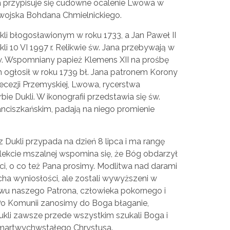
na przypisuje się cudowne ocalenie Lwowa w
wojska Bohdana Chmielnickiego.
kli błogosławionym w roku 1733, a Jan Paweł II
 10 VI 1997 r. Relikwie św. Jana przebywają w
w. Wspomniany papież Klemens XII na prośbę
ch ogłosił w roku 1739 bł. Jana patronem Korony
diecezji Przemyskiej, Lwowa, rycerstwa
bie Dukli. W ikonografii przedstawia się św.
anciszkańskim, padają na niego promienie
z Dukli przypada na dzień 8 lipca i ma rangę
kcie mszalnej wspomina się, że Bóg obdarzył
ści, o co też Pana prosimy. Modlitwa nad darami
cha wyniosłości, ale zostali wywyższeni w
twu naszego Patrona, człowieka pokornego i
. Po Komunii zanosimy do Boga błaganie,
kli zawsze przede wszystkim szukali Boga i
zmartwychwstałego Chrystusa.