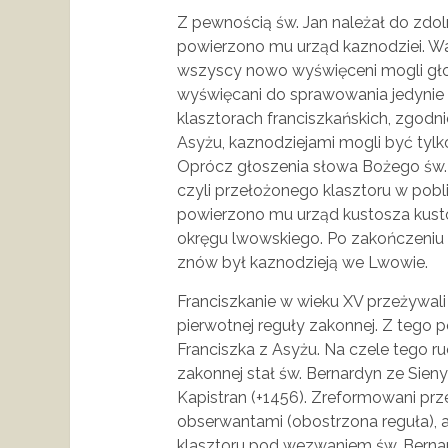
Z pewnością św. Jan należał do zdo
powierzono mu urząd kaznodziei. Warto
wszyscy nowo wyświęceni mogli głosić
wyświęcani do sprawowania jedynie 
klasztorach franciszkańskich, zgodni
Asyżu, kaznodziejami mogli być tylko
Oprócz głoszenia słowa Bożego św. J
czyli przełożonego klasztoru w pobl
powierzono mu urząd kustosza kustod
okręgu lwowskiego. Po zakończeniu 
znów był kaznodzieją we Lwowie.
Franciszkanie w wieku XV przeżywal
pierwotnej reguły zakonnej. Z tego
Franciszka z Asyżu. Na czele tego r
zakonnej stał św. Bernardyn ze Sieny
Kapistran (+1456). Zreformowani prz
obserwantami (obostrzona reguła), 
klasztoru pod wezwaniem św. Bernar