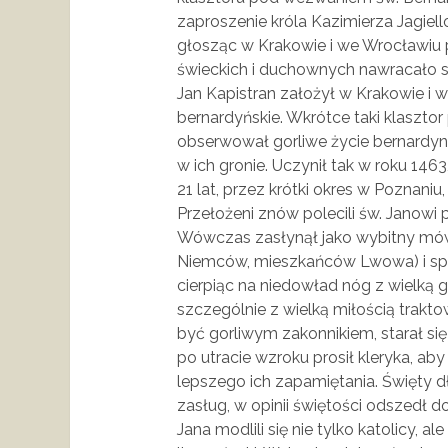
zaproszenie króla Kazimierza Jagiel
głosząc w Krakowie i we Wrocławiu 
świeckich i duchownych nawracało si
Jan Kapistran założył w Krakowie i 
bernardyńskie. Wkrótce taki klasztor
obserwował gorliwe życie bernardyn
w ich gronie. Uczynił tak w roku 146
21 lat, przez krótki okres w Poznaniu
Przełożeni znów polecili św. Janowi p
Wówczas zasłynął jako wybitny mówc
Niemców, mieszkańców Lwowa) i spo
cierpiąc na niedowład nóg z wielką g
szczególnie z wielką miłością trakt
być gorliwym zakonnikiem, starał si
po utracie wzroku prosił kleryka, ab
lepszego ich zapamiętania. Święty d
zasług, w opinii świętości odszedł d
Jana modlili się nie tylko katolicy, a