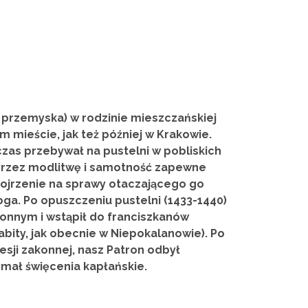
ja przemyska) w rodzinie mieszczańskiej
ym mieście, jak też później w Krakowie.
zas przebywał na pustelni w pobliskich
 Przez modlitwę i samotność zapewne
pojrzenie na sprawy otaczającego go
Boga. Po opuszczeniu pustelni (1433-1440)
onnym i wstąpił do franciszkanów
bity, jak obecnie w Niepokalanowie). Po
esji zakonnej, nasz Patron odbył
mał święcenia kapłańskie.