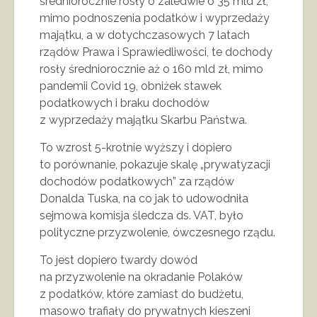
średniorocznie rosły o zaledwie o 35 mld zł,
mimo podnoszenia podatków i wyprzedaży
majątku, a w dotychczasowych 7 latach
rządów Prawa i Sprawiedliwości, te dochody
rosły średniorocznie aż o 160 mld zł, mimo
pandemii Covid 19, obniżek stawek
podatkowych i braku dochodów
z wyprzedaży majątku Skarbu Państwa.
To wzrost 5-krotnie wyższy i dopiero
to porównanie, pokazuje skalę „prywatyzacji
dochodów podatkowych” za rządów
Donalda Tuska, na co jak to udowodniła
sejmowa komisja śledcza ds. VAT, było
polityczne przyzwolenie, ówczesnego rządu.
To jest dopiero twardy dowód
na przyzwolenie na okradanie Polaków
z podatków, które zamiast do budżetu,
masowo trafiały do prywatnych kieszeni