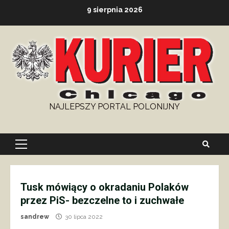
Skip
9 sierpnia 2026
to
content
NAJLEPSZY PORTAL POLONIJNY
Primary
Menu
Tusk mówiący o okradaniu Polaków
przez PiS- bezczelne to i zuchwałe
sandrew
30 lipca 2022