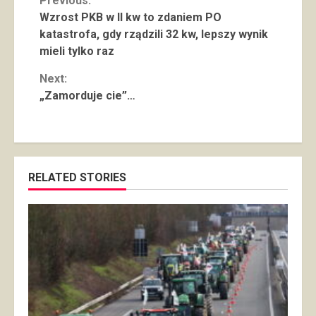
Continue
Previous:
Wzrost PKB w II kw to zdaniem PO
Reading
katastrofa, gdy rządzili 32 kw, lepszy wynik
mieli tylko raz
Next:
„Zamorduje cie”…
RELATED STORIES