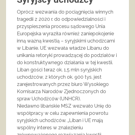
Oprócz wezwania do pociągnięcia winnych
tragedii z 2020 r. do odpowiedzialności i
przyspieszenia procesu sądowego Unia
Europejska wyraziła również zaniepokojenie
inną ważną kwestią – syryjskimi uchodźcami
w Libanie. UE wezwała władze Libanu do
unikania retoryki prowadzącej do podziałów i
do konstruktywnego działania w tej kwestii.
Liban gości teraz ok. 1,5 mln syryjskich
uchodźców, z których ok. 900 tys. jest
zarejestrowanych przez biuro Wysokiego
Komisarza Narodów Zjednoczonych do
spraw Uchodźców (UNHCR).
Niedawno libańskie MSZ wezwało Unię do
współpracy w celu zapewnienia powrotu
syryjskich uchodźców. „Liban i UE mają
wspólny interes w znalezieniu
zrównoważonego rozwiązania kwestii