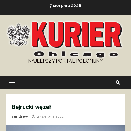
Skip
7 sierpnia 2026
to
content
NAJLEPSZY PORTAL POLONIJNY
Primary
Menu
Bejrucki węzeł
sandrew
23 sierpnia 2022