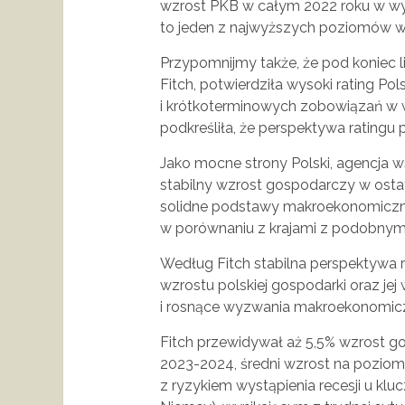
wzrost PKB w całym 2022 roku w wys
to jeden z najwyższych poziomów wz
Przypomnijmy także, że pod koniec li
Fitch, potwierdziła wysoki rating Po
i krótkoterminowych zobowiązań w wal
podkreśliła, że perspektywa ratingu
Jako mocne strony Polski, agencja
stabilny wzrost gospodarczy w ostat
solidne podstawy makroekonomiczne
w porównaniu z krajami z podobnym 
Według Fitch stabilna perspektywa r
wzrostu polskiej gospodarki oraz je
i rosnące wyzwania makroekonomic
Fitch przewidywał aż 5,5% wzrost go
2023-2024, średni wzrost na poziomi
z ryzykiem wystąpienia recesji u k