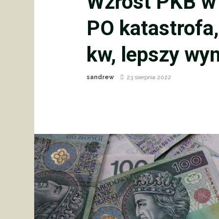
Wzrost PKB w 
PO katastrofa,
kw, lepszy wyni
sandrew
23 sierpnia 2022