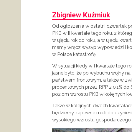
Zbigniew Kuźmiuk
Od ogłoszenia w ostatni czwartek p
PKB w II kwartale tego roku, z któr
w ujęciu rok do roku, a w ujęciu kwa
mamy wręcz wysyp wypowiedzi i ko
w Polsce katastrofę.
W sytuacji kiedy w I kwartale tego r
jasne było, że po wybuchu wojny na Uk
państwem frontowym, a także w zwi
procentowych przez RPP z 0,1% do 6
poziom wzrostu PKB w kolejnych kw
Także w kolejnych dwóch kwartałach 
będziemy zapewne mieli do czynienia
wysokiego wzrostu gospodarczego 