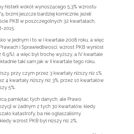
my histerii wokół wynoszącego 5,3% wzrostu
ą, brzmi jeszcze bardziej komicznie, jeżeli
roście PKB w poszczególnych 32 kwartałach,
8-2015.
ko w jednym i to w I kwartale 2008 roku, a więc
Prawach i Sprawiedliwości, wzrost PKB wyniósł
ż 6,9%), a więc był trochę wyższy, a IV kwartale
kładnie taki sam jak w II kwartale tego roku.
szy, przy czym przez 3 kwartały niższy niż 1%,
ez 4 kwartały niższy niż 3%, przez 10 kwartałów
ższy 5%.
chcą pamiętać tych danych, ale Prawo
zycji w żadnym z tych 30 kwartałów, kiedy
szało katastrofy, ba nie ogłaszaliśmy
iedy wzrost PKB był niższy niż 2%.