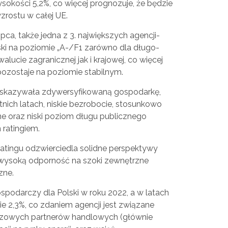
okości 5,2%, co więcej prognozuje, że będzie
rostu w całej UE.
pca, także jedna z 3. największych agencji-
lski na poziomie „A-/F1 zarówno dla długo-
ucie zagranicznej jak i krajowej, co więcej
 pozostaje na poziomie stabilnym.
 wskazywała zdywersyfikowaną gospodarkę,
nich latach, niskie bezrobocie, stosunkowo
 oraz niski poziom długu publicznego
ratingiem.
atingu odzwierciedla solidne perspektywy
j wysoką odporność na szoki zewnętrzne
zne.
spodarczy dla Polski w roku 2022, a w latach
e 2,3%, co zdaniem agencji jest związane
luczowych partnerów handlowych (głównie