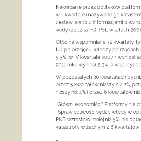
Nakręcanie przez polityków platfor
w II kwartale i nazywane go katastrof
zestawi się to z informacjami o wz
kiedy rządziła PO-PSL w latach 200
Otóż na wspomniane 32 kwartały, tyl
tuż po przejęciu władzy po rządach 
5,5% (w IV kwartale 2007 r. wyniósł a
2011 roku wyniósł 5,3%, a więc był do
W pozostałych 30 kwartałach był niż
przez 5 kwartałów niższy niż 2%, prz
niższy niż 4% i przez 6 kwartałów ni
„Główni ekonomiści” Platformy nie 
i Sprawiedliwość będąc wtedy w opo
PKB wzrastało mniej niż 5%, nie ogła
katastrofy w żadnym z 8 kwartałów k