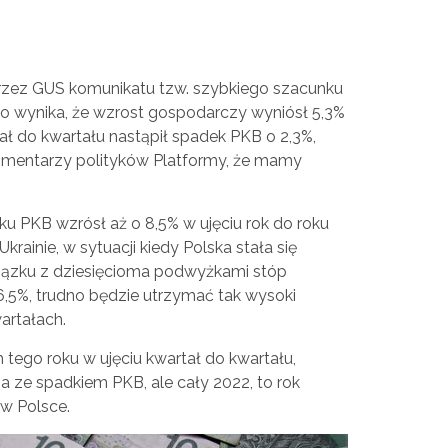
rzez GUS komunikatu tzw. szybkiego szacunku
ego wynika, że wzrost gospodarczy wyniósł 5,3%
rtał do kwartału nastąpił spadek PKB o 2,3%,
mentarzy polityków Platformy, że mamy
oku PKB wzrósł aż o 8,5% w ujęciu rok do roku
rainie, w sytuacji kiedy Polska stała się
ązku z dziesięcioma podwyżkami stóp
,5%, trudno będzie utrzymać tak wysoki
artałach.
tego roku w ujęciu kwartał do kwartału,
 ze spadkiem PKB, ale cały 2022, to rok
w Polsce.