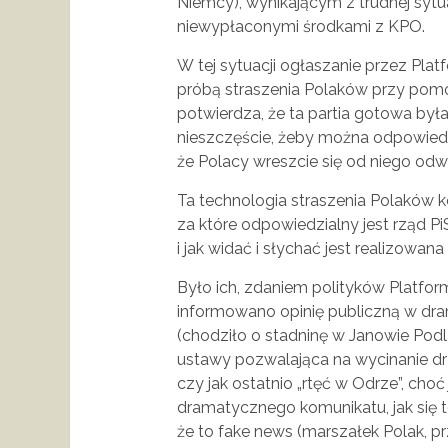
Niemcy), wynikającym z trudnej sytuac
niewypłaconymi środkami z KPO.
W tej sytuacji ogłaszanie przez Plat
próbą straszenia Polaków przy pomoc
potwierdza, że ta partia gotowa by
nieszczęście, żeby można odpowiedzi
że Polacy wreszcie się od niego odw
Ta technologia straszenia Polaków ko
za które odpowiedzialny jest rząd PiS
i jak widać i słychać jest realizowana 
Było ich, zdaniem polityków Platform
informowano opinię publiczną w dr
(chodziło o stadninę w Janowie Podla
ustawy pozwalająca na wycinanie dr
czy jak ostatnio „rtęć w Odrze”, ch
dramatycznego komunikatu, jak się te
że to fake news (marszałek Polak, p