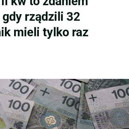
II kw to zdaniem
 gdy rządzili 32
k mieli tylko raz