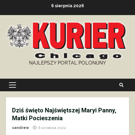
Skip
6 sierpnia 2026
to
content
NAJLEPSZY PORTAL POLONIJNY
Primary
Menu
Dziś święto Najświętszej Maryi Panny,
Matki Pocieszenia
sandrew
6 września 2022