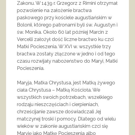
Zakonu. W 1439 r. Grzegorz z Rimini otrzymał
pozwolenie na założenie bractwa
paskowego przy kościele augustiańskim w
Bolonii, którego patronami byli św. Augustyn i
św. Monika. Około 60 lat później Marcin z
Vercelli założył dość liczne bractwo ku czci
Matki Pocieszenia. W XVI w. wszystkie trzy
bractwa zostały złączone w jedno i od tego
czasu rozwijały nabożeństwo do Maryi, Matki
Pocieszenia.
Maryja, Matka Chrystusa, jest Matką żywego
ciała Chrystusa – Matką Kościoła. We
wszystkich swoich potrzebach, wszelkiego
rodzaju nieszczęściach i cierpieniach,
chrześcijanie zawsze doświadczali Jej
matczynej troski i pomocy. Dlatego od wielu
wieków w zakonie augustiańskim czci się
Maryję jako Matkę Pocieszenia albo