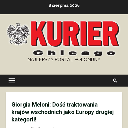
Skip
8 sierpnia 2026
to
content
NAJLEPSZY PORTAL POLONIJNY
Primary
Menu
Giorgia Meloni: Dość traktowania
krajów wschodnich jako Europy drugiej
kategorii!