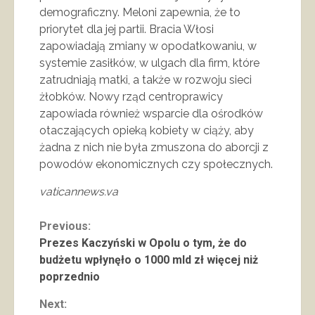
demograficzny. Meloni zapewnia, że to
priorytet dla jej partii. Bracia Włosi
zapowiadają zmiany w opodatkowaniu, w
systemie zasiłków, w ulgach dla firm, które
zatrudniają matki, a także w rozwoju sieci
żłobków. Nowy rząd centroprawicy
zapowiada również wsparcie dla ośrodków
otaczających opieką kobiety w ciąży, aby
żadna z nich nie była zmuszona do aborcji z
powodów ekonomicznych czy społecznych.
vaticannews.va
Continue
Previous:
Prezes Kaczyński w Opolu o tym, że do
Reading
budżetu wpłynęło o 1000 mld zł więcej niż
poprzednio
Next: